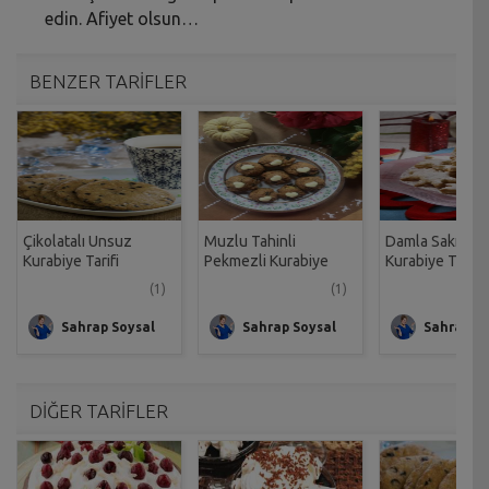
edin. Afiyet olsun…
BENZER TARİFLER
Çikolatalı Unsuz
Muzlu Tahinli
Damla Sakızlı P
Kurabiye Tarifi
Pekmezli Kurabiye
Kurabiye Tarifi
Tarifi
(1)
(1)
Sahrap Soysal
Sahrap Soysal
Sahrap So
DİĞER TARİFLER