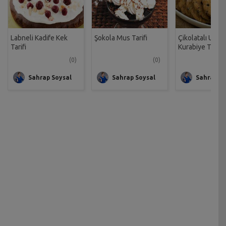
Labneli Kadife Kek
Şokola Mus Tarifi
Çikolatalı Unsu
Tarifi
Kurabiye Tarifi
(0)
(0)
Sahrap Soysal
Sahrap Soysal
Sahrap So