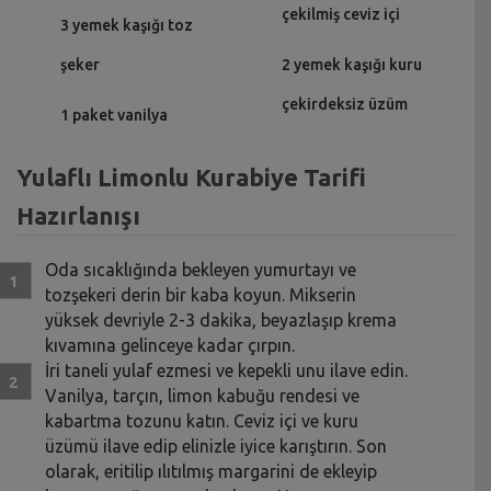
çekilmiş ceviz içi
3 yemek kaşığı toz
şeker
2 yemek kaşığı kuru
çekirdeksiz üzüm
1 paket vanilya
Yulaflı Limonlu Kurabiye Tarifi
Hazırlanışı
Oda sıcaklığında bekleyen yumurtayı ve
tozşekeri derin bir kaba koyun. Mikserin
yüksek devriyle 2-3 dakika, beyazlaşıp krema
kıvamına gelinceye kadar çırpın.
İri taneli yulaf ezmesi ve kepekli unu ilave edin.
Vanilya, tarçın, limon kabuğu rendesi ve
kabartma tozunu katın. Ceviz içi ve kuru
üzümü ilave edip elinizle iyice karıştırın. Son
olarak, eritilip ılıtılmış margarini de ekleyip