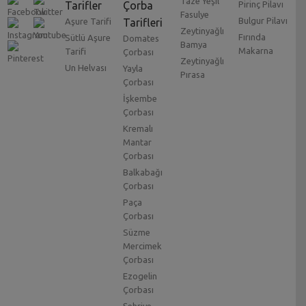
Taze Yeşil
Tarifler
Çorba
Pirinç Pilavı
Fasulye
Bulgur Pilavı
Aşure Tarifi
Tarifleri
Zeytinyağlı
Fırında
Sütlü Aşure
Domates
Bamya
Makarna
Tarifi
Çorbası
Zeytinyağlı
Un Helvası
Yayla
Pırasa
Çorbası
İşkembe
Çorbası
Kremalı
Mantar
Çorbası
Balkabağı
Çorbası
Paça
Çorbası
Süzme
Mercimek
Çorbası
Ezogelin
Çorbası