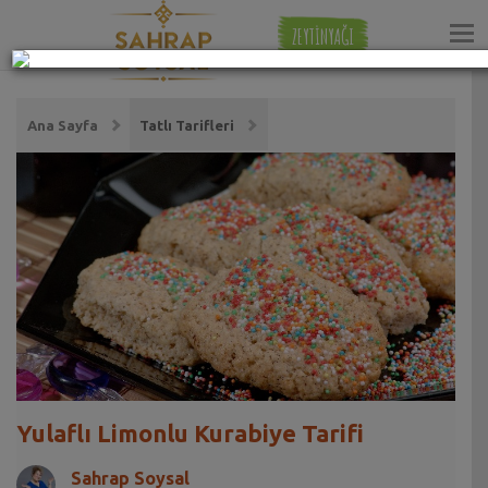
ZEYTİNYAĞI
Ana Sayfa
Tatlı Tarifleri
Yulaflı Limonlu Kurabiye Tarifi
Sahrap Soysal