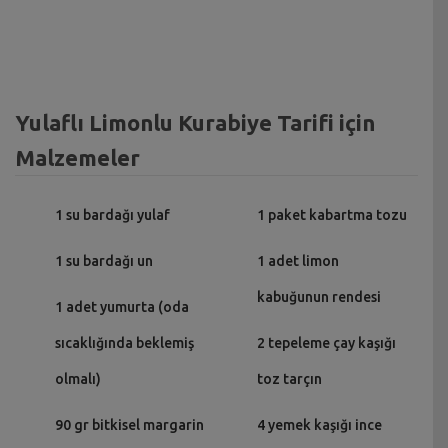
Yulaflı Limonlu Kurabiye Tarifi için
Malzemeler
1 su bardağı yulaf
1 paket kabartma tozu
1 su bardağı un
1 adet limon
kabuğunun rendesi
1 adet yumurta (oda
sıcaklığında beklemiş
2 tepeleme çay kaşığı
olmalı)
toz tarçın
90 gr bitkisel margarin
4 yemek kaşığı ince