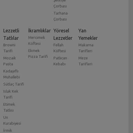
Şehriye
Çorbası
Tarhana
Çorbası
Lezzetli
İkramlıklar
Yöresel
Yan
Tatlılar
Mercimek
Lezzetler
Yemekler
Köftesi
Browni
Fellah
Makarna
Ekmek
Tarifi
Köftesi
Tarifleri
Pizza Tarifi
Mozaik
Patlıcan
Meze
Pasta
Kebabı
Tarifleri
Kadayıflı
Muhallebi
Sütlaç Tarifi
Islak Kek
Tarifi
Etimek
Tatlısı
Un
Kurabiyesi
İrmik