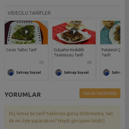
VİDEOLU TARİFLER
Ceviz Tatlısı Tarif
Gülşahın Kedidilli
Patatesli Çıtır 
Tiramisusu Tarifi
Tarifi
(3)
(0)
Sahrap Soysal
Sahrap Soysal
Sahrap So
YORUMLAR
Sen de Yorum Ekle
Hiç kimse bu tarif hakkında görüş bildirmemiş. Sen
de mi öyle yapacaksın? Haydi görüşünü bildir:)