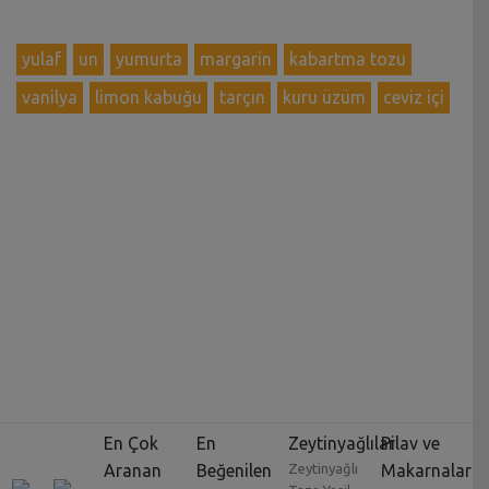
yulaf
un
yumurta
margarin
kabartma tozu
vanilya
limon kabuğu
tarçın
kuru üzüm
ceviz içi
En Çok
En
Zeytinyağlılar
Pilav ve
Aranan
Beğenilen
Zeytinyağlı
Makarnalar