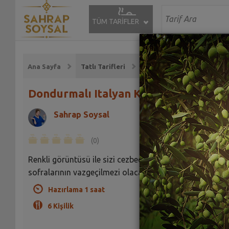
TÜM TARİFLER
Ana Sayfa
Tatlı Tarifleri
Dondurmalı Italyan Keki Tarifi
Sahrap Soysal
(0)
Renkli görüntüsü ile sizi cezbedecek, özellikle yaz
sofralarının vazgeçilmezi olacak bir tarif.
Hazırlama 1 saat
6 Kişilik