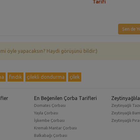
Tarifi
Sen de Y
 mi öyle yapacaksın? Haydi görüşünü bildir:)
ma
fındık
çilekli dondurma
çilek
fler
En Beğenilen Çorba Tarifleri
Zeytinyağlıla
Domates Çorbası
Zeytinyağlı Taze
Yayla Çorbası
Zeytinyağlı Ba
İşkembe Çorbası
Zeytinyağlı Pıra
Kremalı Mantar Çorbası
Balkabağı Çorbası