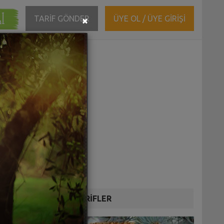
ĞI
Close
TARİF GÖNDER
ÜYE OL / ÜYE GİRİŞİ
×
DİĞER TARİFLER