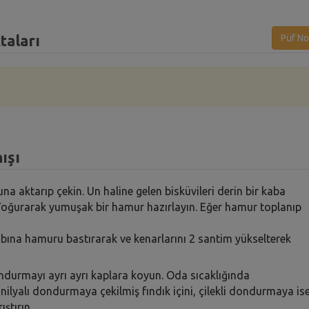
taları
Püf No
ışı
na aktarıp çekin. Un haline gelen bisküvileri derin bir kaba
in. Yoğurarak yumuşak bir hamur hazırlayın. Eğer hamur toplanıp
ıbına hamuru bastırarak ve kenarlarını 2 santim yükselterek
ondurmayı ayrı ayrı kaplara koyun. Oda sıcaklığında
lyalı dondurmaya çekilmiş fındık içini, çilekli dondurmaya is
ıştırın.