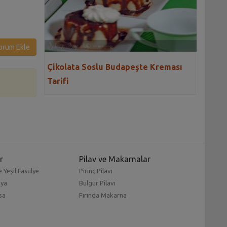
İtalyan Kahve Kurabiyesi
Keki Tarifi
Tarifi
orum Ekle
Çikolata Soslu Budapeşte Kreması
Tarifi
r
Pilav ve Makarnalar
 Yeşil Fasulye
Pirinç Pilavı
mya
Bulgur Pilavı
sa
Fırında Makarna