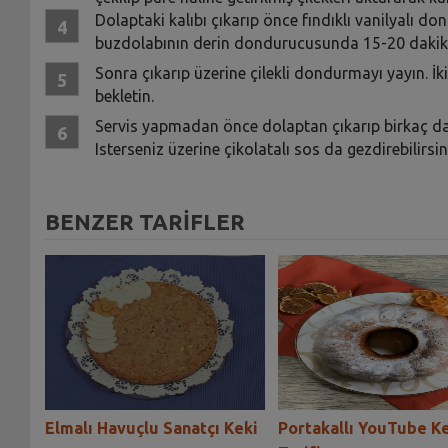
Dolaptaki kalıbı çıkarıp önce fındıklı vanilyalı do
buzdolabının derin dondurucusunda 15-20 dakika
Sonra çıkarıp üzerine çilekli dondurmayı yayın. İ
bekletin.
Servis yapmadan önce dolaptan çıkarıp birkaç dak
Isterseniz üzerine çikolatalı sos da gezdirebilirsin
BENZER TARİFLER
eki
Elmalı Havuçlu Sanatçı Keki
Portakallı YouTube K