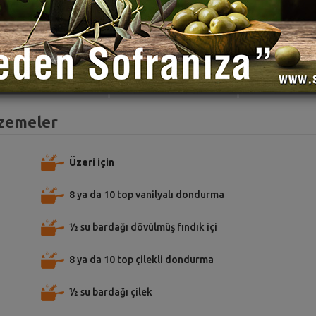
TARİFE PUAN VER
TARİFİ PAYLAŞ
TARİFİ
lzemeler
Üzeri için
8 ya da 10 top vanilyalı dondurma
½ su bardağı dövülmüş fındık içi
8 ya da 10 top çilekli dondurma
½ su bardağı çilek