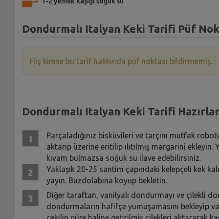
1-2 yemek kaşığı soğuk su
Dondurmalı Italyan Keki Tarifi Püf Nok
Hiç kimse bu tarif hakkında püf noktası bildirmemiş.
Dondurmalı Italyan Keki Tarifi Hazırlan
Parçaladığınız bisküvileri ve tarçını mutfak robotu
aktarıp üzerine eritilip ılıtılmış margarini ekley
kıvam bulmazsa soğuk su ilave edebilirsiniz.
Yaklaşık 20-25 santim çapındaki kelepçeli kek kal
yayın. Buzdolabına koyup bekletin.
Diğer taraftan, vanilyalı dondurmayı ve çilekli d
dondurmaların hafifçe yumuşamasını bekleyip vani
çekilip püre haline getirilmiş çilekleri aktararak kar