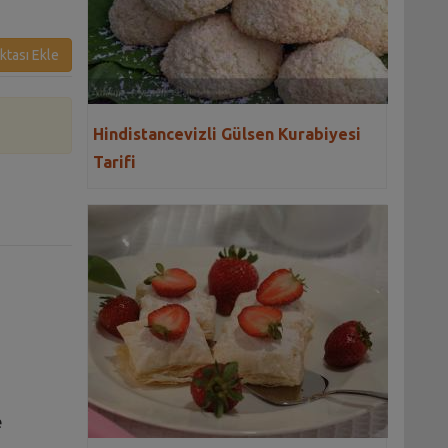
ktası Ekle
Hindistancevizli Gülsen Kurabiyesi
Tarifi
e