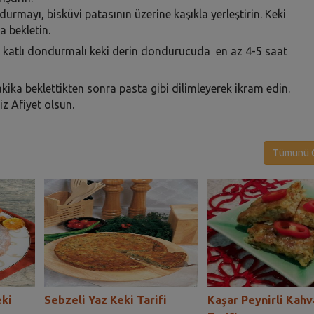
ndurmayı, bisküvi patasının üzerine kaşıkla yerleştirin. Keki
 bekletin.
ki katlı dondurmalı keki derin dondurucuda en az 4-5 saat
ika beklettikten sonra pasta gibi dilimleyerek ikram edin.
iz Afiyet olsun.
Tümünü G
eki
Sebzeli Yaz Keki Tarifi
Kaşar Peynirli Kahv