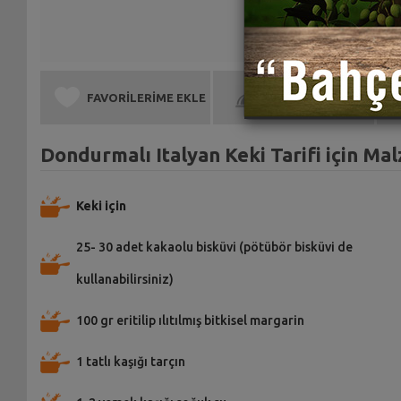
FAVORİLERİME EKLE
BEN DE YAPTIM
Dondurmalı Italyan Keki Tarifi için Ma
Keki için
25- 30 adet kakaolu bisküvi (pötübör bisküvi de
kullanabilirsiniz)
100 gr eritilip ılıtılmış bitkisel margarin
1 tatlı kaşığı tarçın