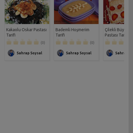
Kakaolu Oskar Pastası
Bademli Hoşmerim
Çilekli Büyüka
Tarifi
Tarifi
Pastası Tarifi
(0)
(0)
Sahrap Soysal
Sahrap Soysal
Sahrap So