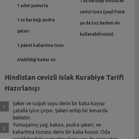
1 su bardağı hindistan
1 adet yumurta
cevizi tozu (yeşil fıstık
1 su bardağı pudra
ya da toz badem de
şekeri
kullanabilirsiniz)
1 paket kabartma tozu
Alabildiği kadar un
Hindistan cevizli Islak Kurabiye Tarifi
Hazırlanışı
Şeker ve soğuk suyu derin bir kaba koyup
çatalla iyice çırpın. Şekeri eritip bir kenarda
bekletin.
Yumuşamış yağ, kakao, pudra şekeri, ve
kabartma tozunu derin bir kaba koyun. Oda
sıcaklığındaki yumurtayı kırıp unu da azar azar