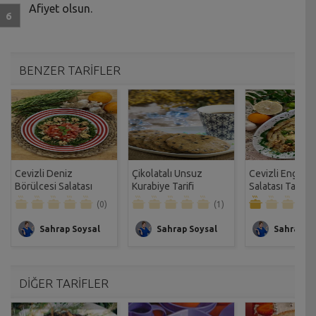
Afiyet olsun.
BENZER TARİFLER
Cevizli Deniz
Çikolatalı Unsuz
Cevizli Enginar
Börülcesi Salatası
Kurabiye Tarifi
Salatası Tarifi
Tarifi
(0)
(1)
Sahrap Soysal
Sahrap Soysal
Sahrap So
DİĞER TARİFLER