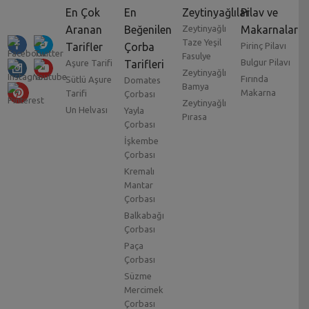
En Çok
En
Zeytinyağlılar
Pilav ve
Aranan
Beğenilen
Zeytinyağlı
Makarnalar
Taze Yeşil
Tarifler
Çorba
Pirinç Pilavı
Fasulye
Bulgur Pilavı
Aşure Tarifi
Tarifleri
Zeytinyağlı
Fırında
Sütlü Aşure
Domates
Bamya
Makarna
Tarifi
Çorbası
Zeytinyağlı
Un Helvası
Yayla
Pırasa
Çorbası
İşkembe
Çorbası
Kremalı
Mantar
Çorbası
Balkabağı
Çorbası
Paça
Çorbası
Süzme
Mercimek
Çorbası