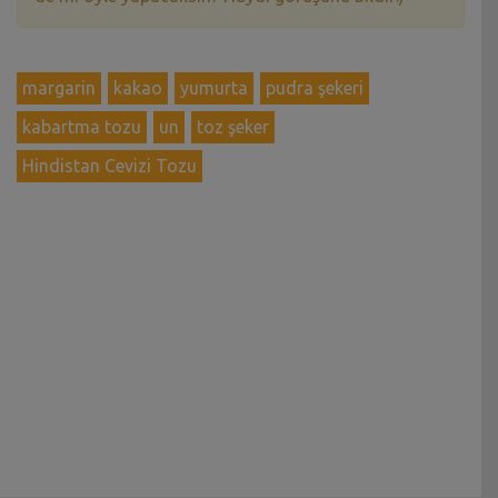
margarin
kakao
yumurta
pudra şekeri
kabartma tozu
un
toz şeker
Hindistan Cevizi Tozu