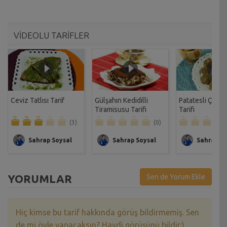
VİDEOLU TARİFLER
Ceviz Tatlısı Tarif
Gülşahın Kedidilli
Patatesli Çıtır 
Tiramisusu Tarifi
Tarifi
(3)
(0)
Sahrap Soysal
Sahrap Soysal
Sahrap So
YORUMLAR
Sen de Yorum Ekle
Hiç kimse bu tarif hakkında görüş bildirmemiş. Sen
de mi öyle yapacaksın? Haydi görüşünü bildir:)