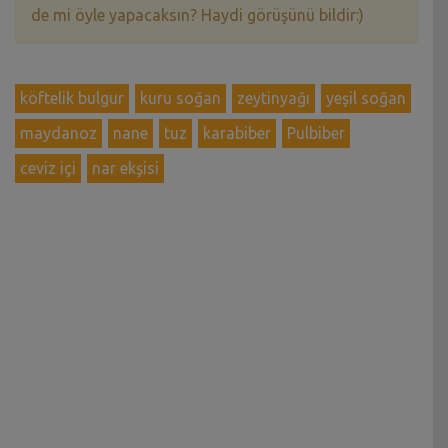
de mi öyle yapacaksın? Haydi görüşünü bildir:)
köftelik bulgur
kuru soğan
zeytinyağı
yeşil soğan
maydanoz
nane
tuz
karabiber
Pulbiber
ceviz içi
nar ekşisi