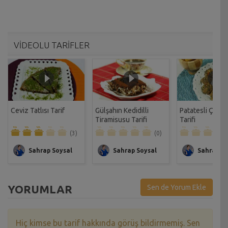
VİDEOLU TARİFLER
Ceviz Tatlısı Tarif
Gülşahın Kedidilli
Patatesli Çıtır 
Tiramisusu Tarifi
Tarifi
(3)
(0)
Sahrap Soysal
Sahrap Soysal
Sahrap So
YORUMLAR
Sen de Yorum Ekle
Hiç kimse bu tarif hakkında görüş bildirmemiş. Sen