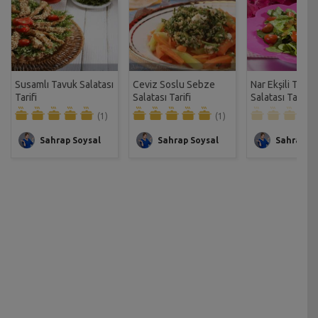
Susamlı Tavuk Salatası
Ceviz Soslu Sebze
Nar Ekşili Troya
Tarifi
Salatası Tarifi
Salatası Tarifi
(1)
(1)
Sahrap Soysal
Sahrap Soysal
Sahrap So