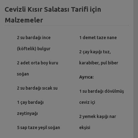
Cevizli Kısır Salatası Tarifi için
Malzemeler
2 su bardağı ince
1 demet taze nane
(köftelik) bulgur
2 çay kaşığı tuz,
2 adet orta boy kuru
karabiber, pul biber
soğan
Ayrıca:
2 su bardağı sıcak su
1 su bardağı dövülmüş
1 çay bardağı
ceviz içi
zeytinyağı
2 yemek kaşığı nar
5 sap taze yeşil soğan
ekşisi