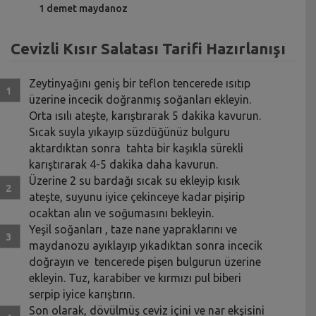
1 demet maydanoz
Cevizli Kısır Salatası Tarifi Hazırlanışı
Zeytinyağını geniş bir teflon tencerede ısıtıp
üzerine incecik doğranmış soğanları ekleyin.
Orta ısılı ateşte, karıştırarak 5 dakika kavurun.
Sıcak suyla yıkayıp süzdüğünüz bulguru
aktardıktan sonra tahta bir kaşıkla sürekli
karıştırarak 4-5 dakika daha kavurun.
Üzerine 2 su bardağı sıcak su ekleyip kısık
ateşte, suyunu iyice çekinceye kadar pişirip
ocaktan alın ve soğumasını bekleyin.
Yeşil soğanları , taze nane yapraklarını ve
maydanozu ayıklayıp yıkadıktan sonra incecik
doğrayın ve tencerede pişen bulgurun üzerine
ekleyin. Tuz, karabiber ve kırmızı pul biberi
serpip iyice karıştırın.
Son olarak, dövülmüş ceviz içini ve nar ekşisini