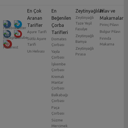
En Çok
En
Zeytinyağlılar
Pilav ve
Aranan
Beğenilen
Zeytinyağlı
Makarnalar
Taze Yeşil
Tarifler
Çorba
Pirinç Pilavı
Fasulye
Bulgur Pilavı
Aşure Tarifi
Tarifleri
Zeytinyağlı
Fırında
Sütlü Aşure
Domates
Bamya
Makarna
Tarifi
Çorbası
Zeytinyağlı
Un Helvası
Yayla
Pırasa
Çorbası
İşkembe
Çorbası
Kremalı
Mantar
Çorbası
Balkabağı
Çorbası
Paça
Çorbası
Süzme
Mercimek