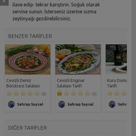
ilave edip tekrar karıştırın. Soğuk olarak
servise sunun. İsterseniz üzerine sızma
zeytinyağı gezdirebilirsiniz.
BENZER TARİFLER
Cevizli Deniz
Cevizli Enginar
Kuru Domatesli 
Börülcesi Salatası
Salatası Tarifi
Tarifi
Tarifi
(0)
(3)
Sahrap Soysal
Sahrap Soysal
Sahrap So
DİĞER TARİFLER