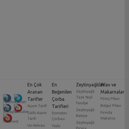
En Çok
En
Zeytinyağlılar
Pilav ve
Aranan
Beğenilen
Zeytinyağlı
Makarnalar
Taze Yeşil
Tarifler
Çorba
Pirinç Pilavı
Fasulye
Bulgur Pilavı
Aşure Tarifi
Tarifleri
Zeytinyağlı
Fırında
Sütlü Aşure
Domates
Bamya
Makarna
Tarifi
Çorbası
Zeytinyağlı
Un Helvası
Yayla
Pırasa