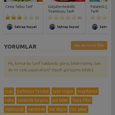
Ceviz Tatlısı Tarif
Gülşahın Kedidilli
Patatesli Çıtır 
Tiramisusu Tarifi
Tarifi
(3)
(0)
Sahrap Soysal
Sahrap Soysal
Sahrap So
YORUMLAR
Sen de Yorum Ekle
Hiç kimse bu tarif hakkında görüş bildirmemiş. Sen
de mi öyle yapacaksın? Haydi görüşünü bildir:)
maş
barbunya fasulye
taze soğan
maydanoz
roka
salatalık turşusu
pul biber
Soya Filizi
zeytinyağı
sarımsak
nar ekşisi
toz şeker