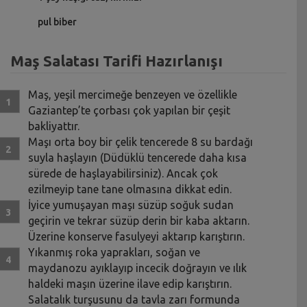
pul biber
Maş Salatası Tarifi Hazırlanışı
Maş, yeşil mercimeğe benzeyen ve özellikle
Gaziantep’te çorbası çok yapılan bir çeşit
bakliyattır.
Maşı orta boy bir çelik tencerede 8 su bardağı
suyla haşlayın (Düdüklü tencerede daha kısa
sürede de haşlayabilirsiniz). Ancak çok
ezilmeyip tane tane olmasına dikkat edin.
İyice yumuşayan maşı süzüp soğuk sudan
geçirin ve tekrar süzüp derin bir kaba aktarın.
Üzerine konserve fasulyeyi aktarıp karıştırın.
Yıkanmış roka yaprakları, soğan ve
maydanozu ayıklayıp incecik doğrayın ve ılık
haldeki maşın üzerine ilave edip karıştırın.
Salatalık turşusunu da tavla zarı formunda