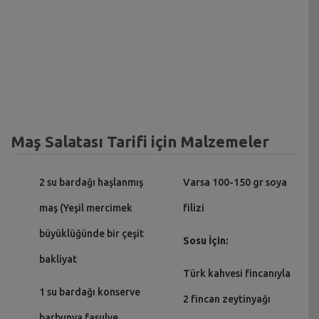
Maş Salatası Tarifi için Malzemeler
2 su bardağı haşlanmış
Varsa 100-150 gr soya
maş (Yeşil mercimek
filizi
büyüklüğünde bir çeşit
Sosu İçin:
bakliyat
Türk kahvesi fincanıyla
1 su bardağı konserve
2 fincan zeytinyağı
barbunya fasulye