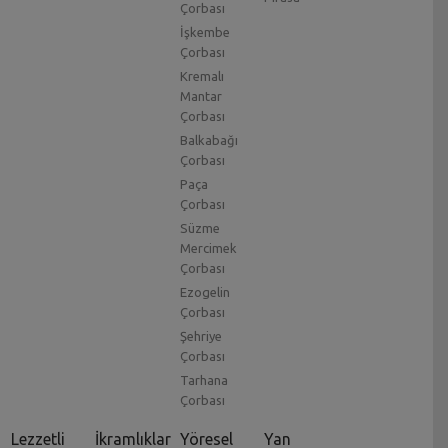
Çorbası
İşkembe
Çorbası
Kremalı
Mantar
Çorbası
Balkabağı
Çorbası
Paça
Çorbası
Süzme
Mercimek
Çorbası
Ezogelin
Çorbası
Şehriye
Çorbası
Tarhana
Çorbası
Lezzetli
İkramlıklar
Yöresel
Yan