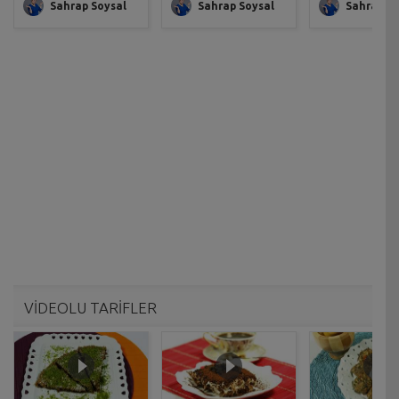
Sahrap Soysal
Sahrap Soysal
Sahrap So
VİDEOLU TARİFLER