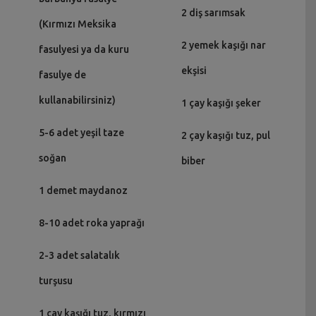
2 diş sarımsak
(Kırmızı Meksika
2 yemek kaşığı nar
fasulyesi ya da kuru
ekşisi
fasulye de
kullanabilirsiniz)
1 çay kaşığı şeker
5-6 adet yeşil taze
2 çay kaşığı tuz, pul
soğan
biber
1 demet maydanoz
8-10 adet roka yaprağı
2-3 adet salatalık
turşusu
1 çay kaşığı tuz, kırmızı