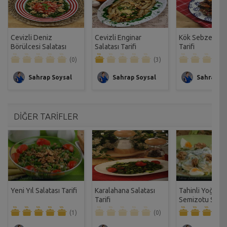
Cevizli Deniz
Cevizli Enginar
Kök Sebze Sala
Börülcesi Salatası
Salatası Tarifi
Tarifi
Tarifi
(0)
(3)
Sahrap Soysal
Sahrap Soysal
Sahrap So
DİĞER TARİFLER
Yeni Yıl Salatası Tarifi
Karalahana Salatası
Tahinli Yoğurtl
Tarifi
Semizotu Salat
Tarifi
(1)
(0)