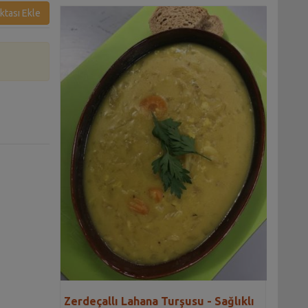
ktası Ekle
Zerdeçallı Lahana Turşusu - Sağlıklı