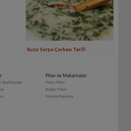
Kuzu Sorpa Çorbası Tarifi
r
Pilav ve Makarnalar
 Yeşil Fasulye
Pirinç Pilavı
mya
Bulgur Pilavı
sa
Fırında Makarna