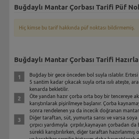
Buğdaylı Mantar Çorbası Tarifi Püf No
Hiç kimse bu tarif hakkında püf noktası bildirmemiş.
Buğdaylı Mantar Çorbası Tarifi Hazırla
Buğday bir gece önceden bol suyla ıslatılır. Ertes
5 santim kadar çıkacak suyla orta ısılı ateşte, ara
kenarda bekletilir.
Öte yandan hazır çorba orta boy bir tencereye aktarı
karıştırılarak pişirilmeye başlanır. Çorba kaynama
sonra rendelenen ya da incecik doğranan mantarla
Diğer taraftan, süt, yumurta sarısı ve varsa soya s
çırpıcı yardımıyla çırpılır,kaynayan çorbadan da b
sürekli karıştırılırken, diğer taraftan hazırlanmış ol
ve karabiber serpilip birtaşım daha kaynatılarak o