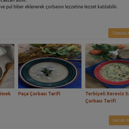
e pul biber eklenerek çorbanın lezzetine lezzet katılabilir.
Tümünü G
cimek
Paça Çorbası Tarifi
Terbiyeli Kereviz S
Çorbası Tarifi
Sen de Y