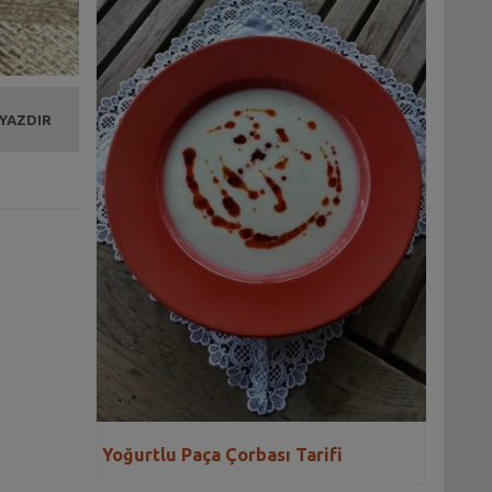
 YAZDIR
Yoğurtlu Paça Çorbası Tarifi