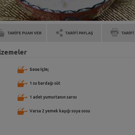
TARİFE PUAN VER
TARİFİ PAYLAŞ
TARİFİ
alzemeler
Sosu için;
1 su bardağı süt
1 adet yumurtanın sarısı
Varsa 2 yemek kaşığı soya sosu