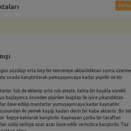
ktaları
Püf No
nışı
i gün süzülüp orta boy bir tencereye aktarıldıktan sonra üzerine
da sırada karıştırılarak yumuşayıncaya kadar pişirilir ve bir
lır. Süt de eklenip orta ısılı ateşte, tahta bir kaşıkla sürekli
ya başlayınca önceden pişirilen buğday ile iyice yıkandıktan
r ilave edilip mantarlar yumuşayıncaya kadar kaynatılır.
osundan iki yemek kaşığı kadarı derin bir kaba aktarılır. Bir tel
ir kepçe katılarak karıştırılır. Kaynayan çorba bir taraftan
an sütlü terbiye azar azar ilave edilir ve hızlıca karıştırılır. Tuz
caktan alınır.