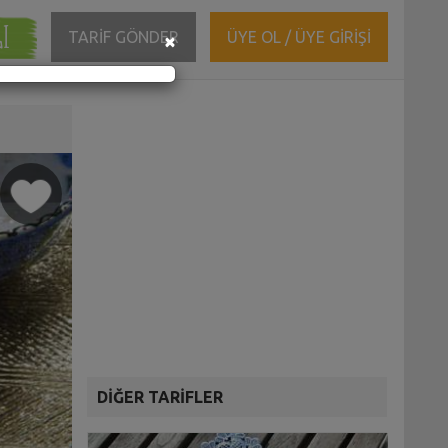
ĞI
Close
TARİF GÖNDER
ÜYE OL / ÜYE GİRİŞİ
×
DİĞER TARİFLER