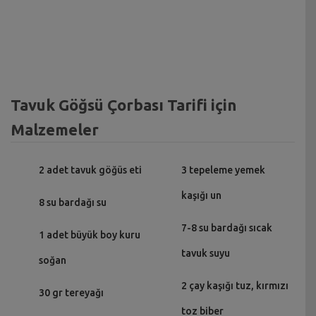
Tavuk Göğsü Çorbası Tarifi için
Malzemeler
2 adet tavuk göğüs eti
3 tepeleme yemek
kaşığı ­un
8 su bardağı su
7-8 su bardağı sıcak
1 adet büyük boy kuru
tavuk suyu
soğan
2 çay kaşığı tuz, kırmızı
30 gr tereyağı
toz biber