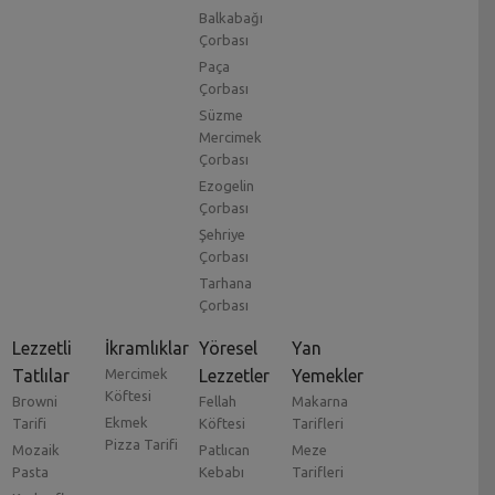
Balkabağı
Çorbası
Paça
Çorbası
Süzme
Mercimek
Çorbası
Ezogelin
Çorbası
Şehriye
Çorbası
Tarhana
Çorbası
Lezzetli
İkramlıklar
Yöresel
Yan
Tatlılar
Mercimek
Lezzetler
Yemekler
Köftesi
Browni
Fellah
Makarna
Ekmek
Tarifi
Köftesi
Tarifleri
Pizza Tarifi
Mozaik
Patlıcan
Meze
Pasta
Kebabı
Tarifleri