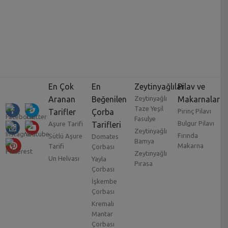
En Çok
En
Zeytinyağlılar
Pilav ve
Aranan
Beğenilen
Zeytinyağlı
Makarnalar
Taze Yeşil
Tarifler
Çorba
Pirinç Pilavı
Fasulye
Bulgur Pilavı
Aşure Tarifi
Tarifleri
Zeytinyağlı
Fırında
Sütlü Aşure
Domates
Bamya
Makarna
Tarifi
Çorbası
Zeytinyağlı
Un Helvası
Yayla
Pırasa
Çorbası
İşkembe
Çorbası
Kremalı
Mantar
Çorbası