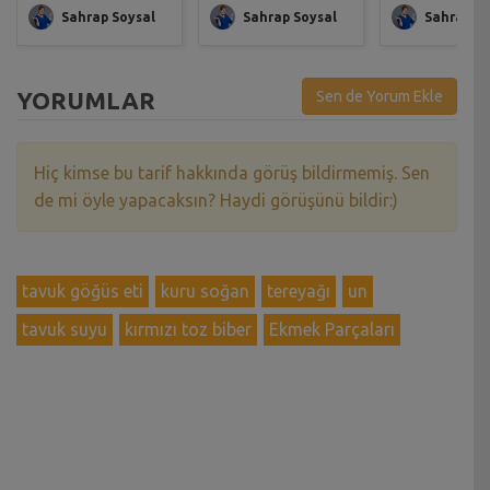
Sahrap Soysal
Sahrap Soysal
Sahrap So
YORUMLAR
Sen de Yorum Ekle
Hiç kimse bu tarif hakkında görüş bildirmemiş. Sen
de mi öyle yapacaksın? Haydi görüşünü bildir:)
tavuk göğüs eti
kuru soğan
tereyağı
un
tavuk suyu
kırmızı toz biber
Ekmek Parçaları