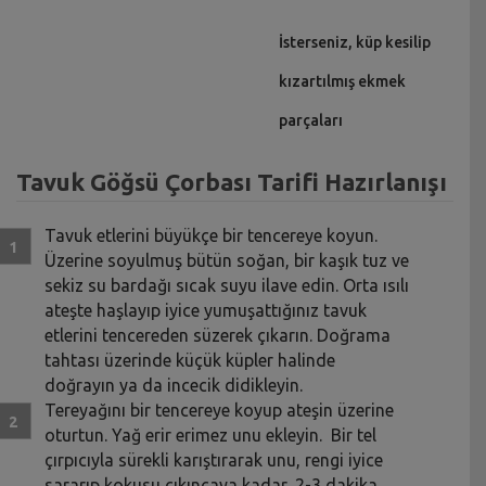
İsterseniz, küp kesilip
kızartılmış ekmek
parçaları
Tavuk Göğsü Çorbası Tarifi Hazırlanışı
Tavuk etlerini büyükçe bir tencereye koyun.
Üzerine soyulmuş bütün soğan, bir kaşık tuz ve
sekiz su bardağı sıcak suyu ilave edin. Orta ısılı
ateşte haşlayıp iyice yumuşattığınız tavuk
etlerini tencereden süzerek çıkarın. Doğrama
tahtası üzerinde küçük küpler halinde
doğrayın ya da incecik didikleyin.
Tereyağını bir tencereye koyup ateşin üzerine
oturtun. Yağ erir erimez unu ekleyin. Bir tel
çırpıcıyla sürekli karıştırarak unu, rengi iyice
sararıp kokusu çıkıncaya kadar, 2-3 dakika