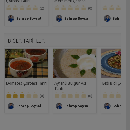
Çorbası Tarifi
Mercimek Çorbası
Tarifi
(2)
(0)
Sahrap Soysal
Sahrap Soysal
Sahrap So
DİĞER TARİFLER
Domates Çorbası Tarifi
Ayranlı Bulgur Aşı
Bıdı Bıdı Çorbası
Tarifi
(4)
(0)
Sahrap Soysal
Sahrap Soysal
Sahrap So