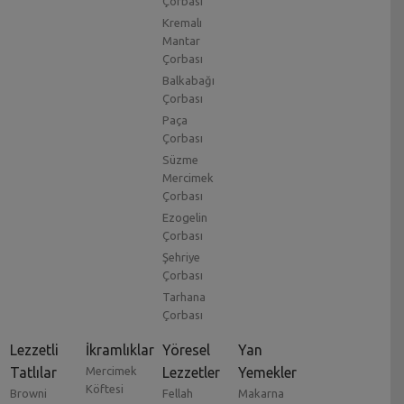
Çorbası
Kremalı
Mantar
Çorbası
Balkabağı
Çorbası
Paça
Çorbası
Süzme
Mercimek
Çorbası
Ezogelin
Çorbası
Şehriye
Çorbası
Tarhana
Çorbası
Lezzetli
İkramlıklar
Yöresel
Yan
Tatlılar
Mercimek
Lezzetler
Yemekler
Köftesi
Browni
Fellah
Makarna