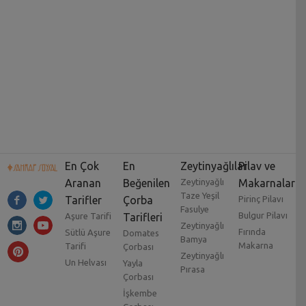
En Çok
En
Zeytinyağlılar
Pilav ve
Aranan
Beğenilen
Zeytinyağlı
Makarnalar
Taze Yeşil
Tarifler
Çorba
Pirinç Pilavı
Fasulye
Bulgur Pilavı
Aşure Tarifi
Tarifleri
Zeytinyağlı
Fırında
Sütlü Aşure
Domates
Bamya
Makarna
Tarifi
Çorbası
Zeytinyağlı
Un Helvası
Yayla
Pırasa
Çorbası
İşkembe