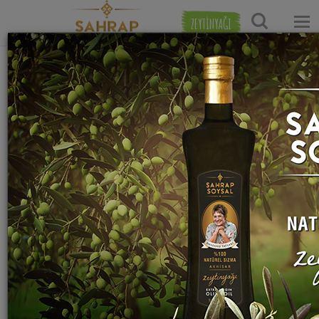
ZEYTİNYAĞI
Ana Sayfa
Tatlı Tarifleri