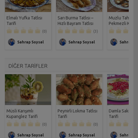
Elmalı Yufka Tatlısı
Sarı Burma Tatlısı –
Muzlu Tahinli
Tarifi
Hızlı Bayram Tatlısı
Pekmezli Kurab
Tarifi
Tarifi
(0)
(3)
Sahrap Soysal
Sahrap Soysal
Sahrap So
DİĞER TARİFLER
Müsli Karışımlı
Peynirli Lokma Tatlısı
Damla Sakızlı G
Kupanglez Tarifi
Tarifi
Tarifi
(0)
(0)
Sahrap Soysal
Sahrap Soysal
Sahrap So