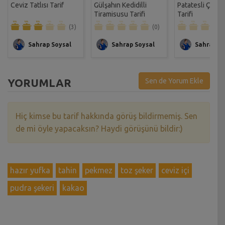
Ceviz Tatlısı Tarif
Gülşahın Kedidilli
Patatesli Çıtır 
Tiramisusu Tarifi
Tarifi
(3)
(0)
Sahrap Soysal
Sahrap Soysal
Sahrap So
YORUMLAR
Sen de Yorum Ekle
Hiç kimse bu tarif hakkında görüş bildirmemiş. Sen
de mi öyle yapacaksın? Haydi görüşünü bildir:)
hazır yufka
tahin
pekmez
toz şeker
ceviz içi
pudra şekeri
kakao