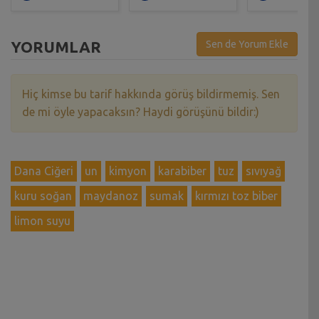
YORUMLAR
Sen de Yorum Ekle
Hiç kimse bu tarif hakkında görüş bildirmemiş. Sen
de mi öyle yapacaksın? Haydi görüşünü bildir:)
Dana Ciğeri
un
kimyon
karabiber
tuz
sıvıyağ
kuru soğan
maydanoz
sumak
kırmızı toz biber
limon suyu