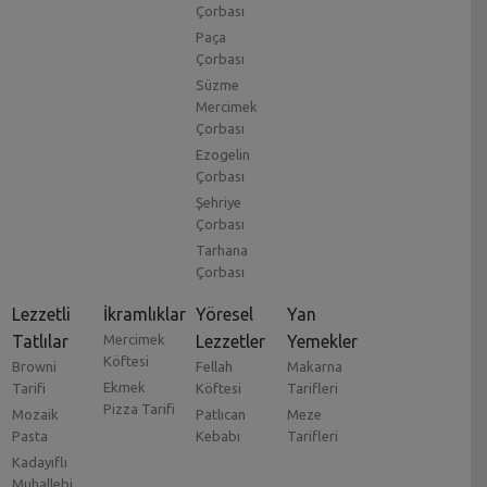
Çorbası
Paça
Çorbası
Süzme
Mercimek
Çorbası
Ezogelin
Çorbası
Şehriye
Çorbası
Tarhana
Çorbası
Lezzetli
İkramlıklar
Yöresel
Yan
Tatlılar
Mercimek
Lezzetler
Yemekler
Köftesi
Browni
Fellah
Makarna
Ekmek
Tarifi
Köftesi
Tarifleri
Pizza Tarifi
Mozaik
Patlıcan
Meze
Pasta
Kebabı
Tarifleri
Kadayıflı
Muhallebi