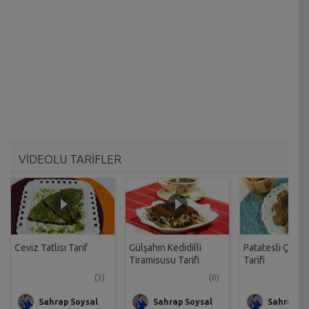
VİDEOLU TARİFLER
Ceviz Tatlısı Tarif
Gülşahın Kedidilli
Patatesli Çıtır 
Tiramisusu Tarifi
Tarifi
(3)
(0)
Sahrap Soysal
Sahrap Soysal
Sahrap So