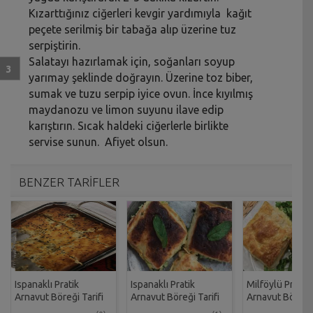
Kızarttığınız ciğerleri kevgir yardımıyla kağıt
peçete serilmiş bir tabağa alıp üzerine tuz
serpiştirin.
Salatayı hazırlamak için, soğanları soyup
yarımay şeklinde doğrayın. Üzerine toz biber,
sumak ve tuzu serpip iyice ovun. İnce kıyılmış
maydanozu ve limon suyunu ilave edip
karıştırın. Sıcak haldeki ciğerlerle birlikte
servise sunun. Afiyet olsun.
BENZER TARİFLER
Ispanaklı Pratik
Ispanaklı Pratik
Milföylü Pratik
Arnavut Böreği Tarifi
Arnavut Böreği Tarifi
Arnavut Böreği 