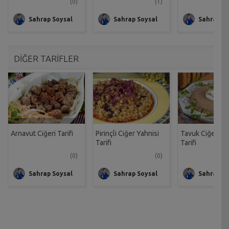
(0)
(1)
Sahrap Soysal
Sahrap Soysal
Sahrap So
DİĞER TARİFLER
Arnavut Ciğeri Tarifi
Pirinçli Ciğer Yahnisi
Tavuk Ciğeri Pa
Tarifi
Tarifi
(0)
(0)
Sahrap Soysal
Sahrap Soysal
Sahrap So