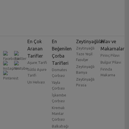
En Çok
En
Zeytinyağlılar
Pilav ve
Aranan
Beğenilen
Zeytinyağlı
Makarnalar
Taze Yeşil
Tarifler
Çorba
Pirinç Pilavı
Fasulye
Bulgur Pilavı
Aşure Tarifi
Tarifleri
Zeytinyağlı
Fırında
Sütlü Aşure
Domates
Bamya
Makarna
Tarifi
Çorbası
Zeytinyağlı
Un Helvası
Yayla
Pırasa
Çorbası
İşkembe
Çorbası
Kremalı
Mantar
Çorbası
Balkabağı