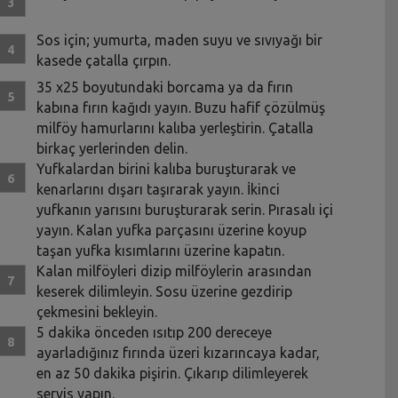
Sos için; yumurta, maden suyu ve sıvıyağı bir
kasede çatalla çırpın.
35 x25 boyutundaki borcama ya da fırın
kabına fırın kağıdı yayın. Buzu hafif çözülmüş
milföy hamurlarını kalıba yerleştirin. Çatalla
birkaç yerlerinden delin.
Yufkalardan birini kalıba buruşturarak ve
kenarlarını dışarı taşırarak yayın. İkinci
yufkanın yarısını buruşturarak serin. Pırasalı içi
yayın. Kalan yufka parçasını üzerine koyup
taşan yufka kısımlarını üzerine kapatın.
Kalan milföyleri dizip milföylerin arasından
keserek dilimleyin. Sosu üzerine gezdirip
çekmesini bekleyin.
5 dakika önceden ısıtıp 200 dereceye
ayarladığınız fırında üzeri kızarıncaya kadar,
en az 50 dakika pişirin. Çıkarıp dilimleyerek
servis yapın.