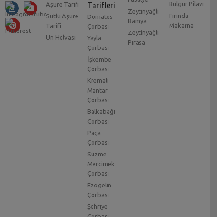
Bulgur Pilavı
Aşure Tarifi
Tarifleri
Zeytinyağlı
Fırında
Sütlü Aşure
Domates
Bamya
Makarna
Tarifi
Çorbası
Zeytinyağlı
Un Helvası
Yayla
Pırasa
Çorbası
İşkembe
Çorbası
Kremalı
Mantar
Çorbası
Balkabağı
Çorbası
Paça
Çorbası
Süzme
Mercimek
Çorbası
Ezogelin
Çorbası
Şehriye
Çorbası