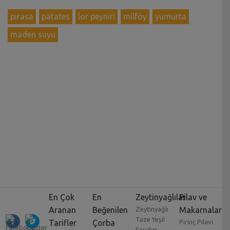
pırasa
patates
lor peyniri
milföy
yumurta
maden suyu
En Çok
En
Zeytinyağlılar
Pilav ve
Aranan
Beğenilen
Zeytinyağlı
Makarnalar
Taze Yeşil
Tarifler
Çorba
Pirinç Pilavı
Fasulye