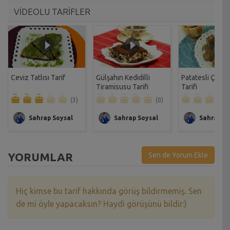
VİDEOLU TARİFLER
Ceviz Tatlısı Tarif
Gülşahın Kedidilli
Patatesli Çıtır 
Tiramisusu Tarifi
Tarifi
(3)
(0)
Sahrap Soysal
Sahrap Soysal
Sahrap So
YORUMLAR
Sen de Yorum Ekle
Hiç kimse bu tarif hakkında görüş bildirmemiş. Sen
de mi öyle yapacaksın? Haydi görüşünü bildir:)