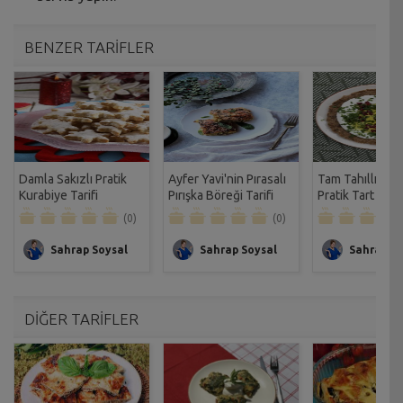
BENZER TARİFLER
Damla Sakızlı Pratik
Ayfer Yavi'nin Pırasalı
Tam Tahıllı Ek
Kurabiye Tarifi
Pırışka Böreği Tarifi
Pratik Tart Tarif
(0)
(0)
Sahrap Soysal
Sahrap Soysal
Sahrap So
DİĞER TARİFLER