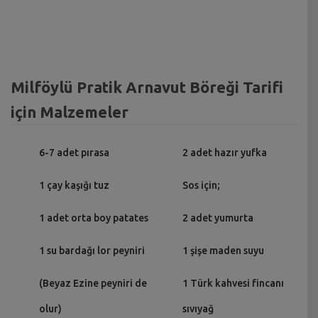
Milföylü Pratik Arnavut Böreği Tarifi
için Malzemeler
6-7 adet pırasa
2 adet hazır yufka
1 çay kaşığı tuz
Sos için;
1 adet orta boy patates
2 adet yumurta
1 su bardağı lor peyniri
1 şişe maden suyu
(Beyaz Ezine peyniri de
1 Türk kahvesi fincanı
olur)
sıvıyağ