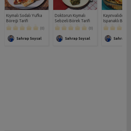
Kıymalı Sodalı Yufka
Doktorun Kıymalı
Kayınvalidemin
Böreği Tarifi
Sebzeli Börek Tarifi
Ispanaklı Büzm
Böreği Tarifi
(0)
(0)
Sahrap Soysal
Sahrap Soysal
Sahrap So