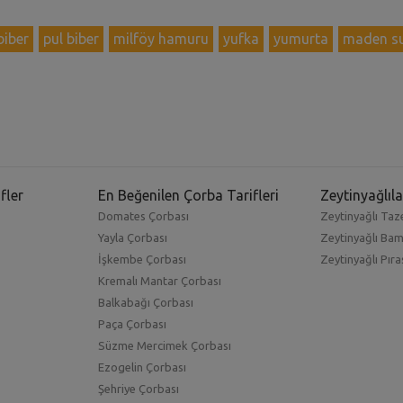
biber
pul biber
milföy hamuru
yufka
yumurta
maden s
fler
En Beğenilen Çorba Tarifleri
Zeytinyağlıla
Domates Çorbası
Zeytinyağlı Taze
Yayla Çorbası
Zeytinyağlı Ba
İşkembe Çorbası
Zeytinyağlı Pıra
Kremalı Mantar Çorbası
Balkabağı Çorbası
Paça Çorbası
Süzme Mercimek Çorbası
Ezogelin Çorbası
Şehriye Çorbası