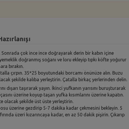
Hazırlanışı
n. Sonrada çok ince ince doğrayarak derin bir kabın içine
k yemeklik doğranmış soğanı ve loru ekleyip tıpkı köfte yoğurur
ara bırakın.
talla çırpın. 35*25 boyutundaki borcamı önünüze alın. Buzu
cak şekilde kalıba yerleştirin. Çatalla birkaç yerlerinden delin.
nı dışarı taşırarak yayın. İkinci yufkanın yarısını buruşturarak
rçasını üzerine koyup taşan yufka kısımlarını üzerine kapatın.
 olacak şekilde üst üste yerleştirin.
 Sosu üzerine gezdirip 5-7 dakika kadar çekmesini bekleyin. 5
ırında üzeri kızarıncaya kadar, en az 50 dakik pişirin. Çıkarıp