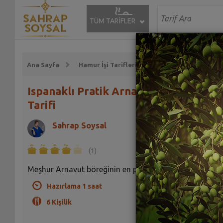
TÜM TARİFLER
Ana Sayfa
Hamur İşi Tarifleri
Börek Tarifleri
Ispanaklı Pratik Arnavut Böreği
Tarifi
Sahrap Soysal
(1)
Meşhur Arnavut böreğinin en pratik hali
Hazırlama 1 saat
6 Kişilik