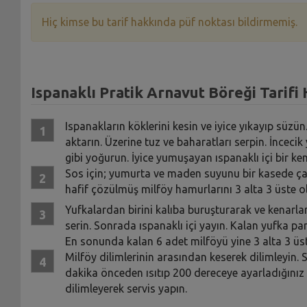
Hiç kimse bu tarif hakkında püf noktası bildirmemiş.
Ispanaklı Pratik Arnavut Böreği Tarifi 
Ispanakların köklerini kesin ve iyice yıkayıp süzü
aktarın. Üzerine tuz ve baharatları serpin. İnceci
gibi yoğurun. İyice yumuşayan ıspanaklı içi bir ken
Sos için; yumurta ve maden suyunu bir kasede ça
hafif çözülmüş milföy hamurlarını 3 alta 3 üste ola
Yufkalardan birini kalıba buruşturarak ve kenarları
serin. Sonrada ıspanaklı içi yayın. Kalan yufka pa
En sonunda kalan 6 adet milföyü yine 3 alta 3 üste
Milföy dilimlerinin arasından keserek dilimleyin.
dakika önceden ısıtıp 200 dereceye ayarladığınız f
dilimleyerek servis yapın.