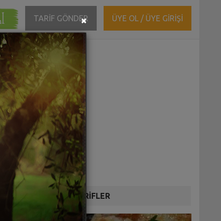
ĞI
Close
TARİF GÖNDER
ÜYE OL / ÜYE GİRİŞİ
×
DİĞER TARİFLER