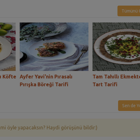
Tümünü G
u Köfte
Ayfer Yavi'nin Pırasalı
Tam Tahıllı Ekmekt
Pırışka Böreği Tarifi
Tart Tarifi
Sen de Y
 mi öyle yapacaksın? Haydi görüşünü bildir:)