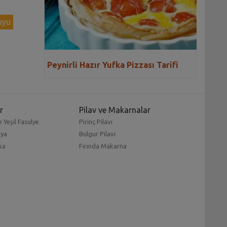
uyu
Peynirli Hazır Yufka Pizzası Tarifi
r
Pilav ve Makarnalar
 Yeşil Fasulye
Pirinç Pilavı
mya
Bulgur Pilavı
sa
Fırında Makarna