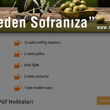
TARİFE PUAN VER
TARİFİ PAYLAŞ
TARİFİ
 için Malzemeler
12 adet milföy hamuru
2 adet yufka
SOS İÇİN
2 adet yumurta
1 şişe maden suyu
Püf Noktaları
Püf No