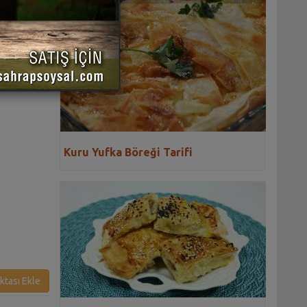
 YAZDIR
Kuru Yufka Böreği Tarifi
ktası Ekle