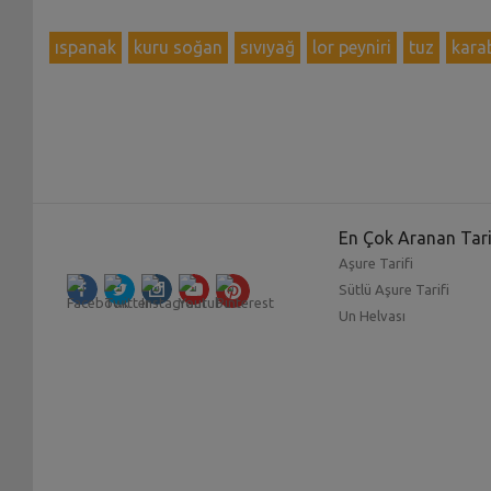
ıspanak
kuru soğan
sıvıyağ
lor peyniri
tuz
kara
En Çok Aranan Tari
Aşure Tarifi
Sütlü Aşure Tarifi
Un Helvası