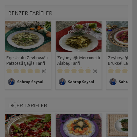
BENZER TARİFLER
Ege Usulü Zeytinyağlı
Zeytinyağlı Mercimekli
Zeytinyağlı Narl
Patatesli Çağla Tarifi
Alabaş Tarifi
Brüksel Lahanas
(0)
(0)
Sahrap Soysal
Sahrap Soysal
Sahrap So
DİĞER TARİFLER