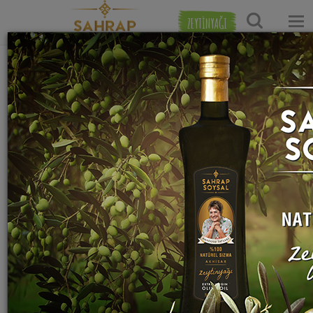
ZEYTİNYAĞI
Ana Sayfa
Zeytinyağlı Tarifleri