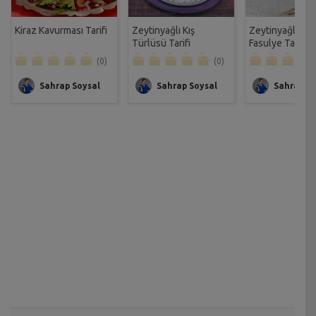
Kiraz Kavurması Tarifi
Zeytinyağlı Kış
Zeytinyağlı Ta
Türlüsü Tarifi
Fasulye Tarifi
(0)
(0)
Sahrap Soysal
Sahrap Soysal
Sahrap So