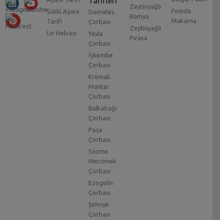
Tarifleri
Zeytinyağlı
Fırında
Sütlü Aşure
Domates
Bamya
Makarna
Tarifi
Çorbası
Zeytinyağlı
Un Helvası
Yayla
Pırasa
Çorbası
İşkembe
Çorbası
Kremalı
Mantar
Çorbası
Balkabağı
Çorbası
Paça
Çorbası
Süzme
Mercimek
Çorbası
Ezogelin
Çorbası
Şehriye
Çorbası