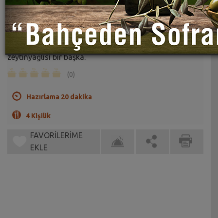
Zeytinyağlı Kuşkonmaz Tarifi
Sahrap Soysal
Ben kuşkonmazın her halini çok severim ama
zeytinyağlısı bir başka.
(0)
Hazırlama 20 dakika
4 Kişilik
FAVORİLERİME
EKLE