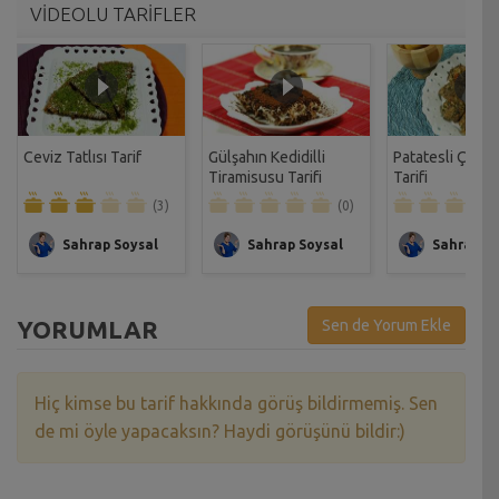
VİDEOLU TARİFLER
Ceviz Tatlısı Tarif
Gülşahın Kedidilli
Patatesli Çıtır 
Tiramisusu Tarifi
Tarifi
(3)
(0)
Sahrap Soysal
Sahrap Soysal
Sahrap So
YORUMLAR
Sen de Yorum Ekle
Hiç kimse bu tarif hakkında görüş bildirmemiş. Sen
de mi öyle yapacaksın? Haydi görüşünü bildir:)