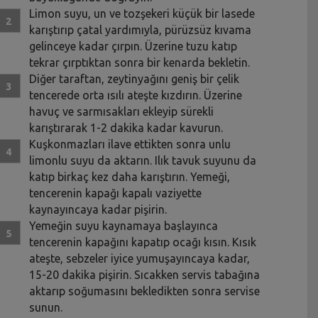
Limon suyu, un ve tozşekeri küçük bir lasede
karıştırıp çatal yardımıyla, pürüzsüz kıvama
gelinceye kadar çırpın. Üzerine tuzu katıp
tekrar çırptıktan sonra bir kenarda bekletin.
Diğer taraftan, zeytinyağını geniş bir çelik
tencerede orta ısılı ateşte kızdırın. Üzerine
havuç ve sarmısakları ekleyip sürekli
karıştırarak 1-2 dakika kadar kavurun.
Kuşkonmazları ilave ettikten sonra unlu
limonlu suyu da aktarın. Ilık tavuk suyunu da
katıp birkaç kez daha karıştırın. Yemeği,
tencerenin kapağı kapalı vaziyette
kaynayıncaya kadar pişirin.
Yemeğin suyu kaynamaya başlayınca
tencerenin kapağını kapatıp ocağı kısın. Kısık
ateşte, sebzeler iyice yumuşayıncaya kadar,
15-20 dakika pişirin. Sıcakken servis tabağına
aktarıp soğumasını bekledikten sonra servise
sunun.