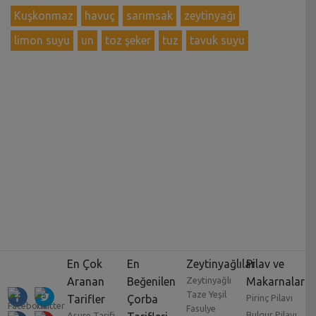
Kuşkonmaz
havuç
sarımsak
zeytinyağı
limon suyu
un
toz şeker
tuz
tavuk suyu
En Çok
En
Zeytinyağlılar
Pilav ve
Aranan
Beğenilen
Zeytinyağlı
Makarnalar
Taze Yeşil
Tarifler
Çorba
Pirinç Pilavı
Fasulye
Bulgur Pilavı
Aşure Tarifi