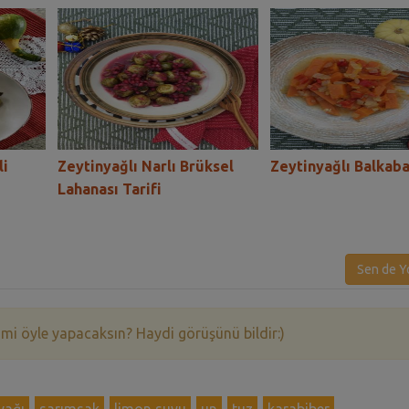
li
Zeytinyağlı Narlı Brüksel
Zeytinyağlı Balkaba
Lahanası Tarifi
Sen de Y
 mi öyle yapacaksın? Haydi görüşünü bildir:)
yağı
sarımsak
limon suyu
un
tuz
karabiber