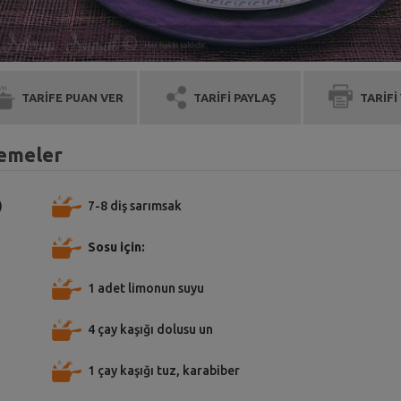
TARİFE PUAN VER
TARİFİ PAYLAŞ
TARİFİ
zemeler
)
7-8 diş sarımsak
Sosu için:
1 adet limonun suyu
4 çay kaşığı dolusu un
1 çay kaşığı tuz, karabiber