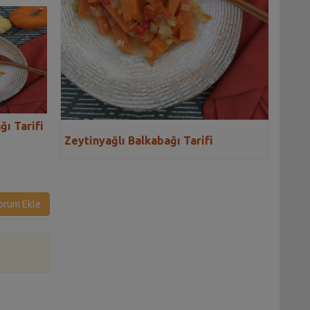
ğı Tarifi
Zeytinyağlı Taze Fasulye
Zeytinyağlı Doma
Zeytinyağlı Balkabağı Tarifi
Tarifi
Bamya Tarifi
orum Ekle