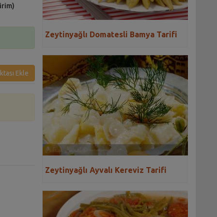
irim)
Zeytinyağlı Domatesli Bamya Tarifi
ktası Ekle
Zeytinyağlı Ayvalı Kereviz Tarifi