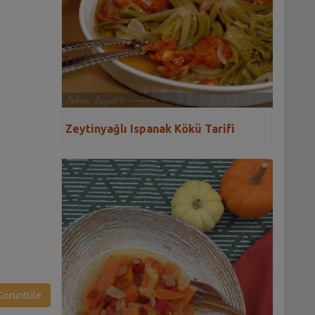
Zeytinyağlı Ispanak Kökü Tarifi
örüntüle