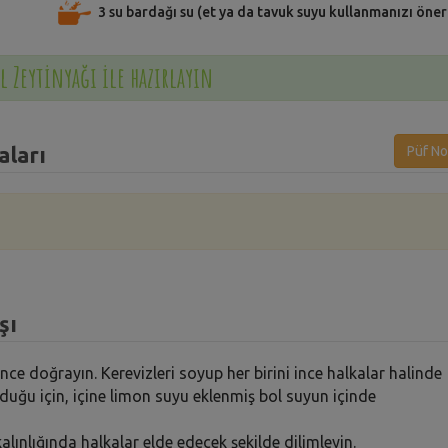
3 su bardağı su (et ya da tavuk suyu kullanmanızı öner
l Zeytinyağı ile hazırlayın
aları
Püf No
şı
 ince doğrayın. Kerevizleri soyup her birini ince halkalar halinde
lduğu için, içine limon suyu eklenmiş bol suyun içinde
ınlığında halkalar elde edecek şekilde dilimleyin.