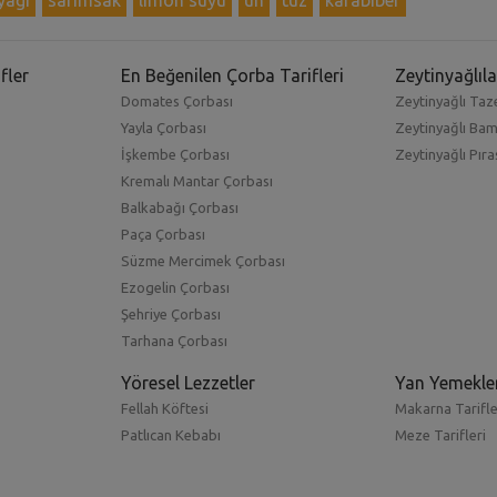
fler
En Beğenilen Çorba Tarifleri
Zeytinyağlıla
Domates Çorbası
Zeytinyağlı Taze
Yayla Çorbası
Zeytinyağlı Ba
İşkembe Çorbası
Zeytinyağlı Pıra
Kremalı Mantar Çorbası
Balkabağı Çorbası
Paça Çorbası
Süzme Mercimek Çorbası
Ezogelin Çorbası
Şehriye Çorbası
Tarhana Çorbası
Yöresel Lezzetler
Yan Yemekle
Fellah Köftesi
Makarna Tarifle
Patlıcan Kebabı
Meze Tarifleri