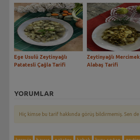
e-
Ege Usulü Zeytinyağlı
Zeytinyağlı Mercimek
Patatesli Çağla Tarifi
Alabaş Tarifi
YORUMLAR
Hiç kimse bu tarif hakkında görüş bildirmemiş. Sen de
kereviz
havuç
patates
kabak
kuru soğan
zeytin