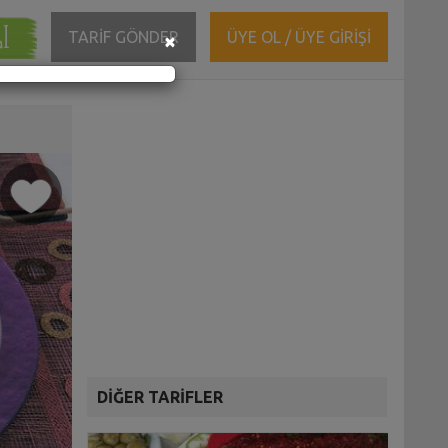
ĞI
Close
TARİF GÖNDER
ÜYE OL / ÜYE GİRİŞİ
×
DİĞER TARİFLER