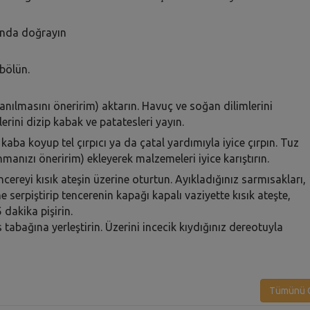
unda doğrayın
 bölün.
lanılmasını öneririm) aktarın. Havuç ve soğan dilimlerini
lerini dizip kabak ve patatesleri yayın.
kaba koyup tel çırpıcı ya da çatal yardımıyla iyice çırpın. Tuz
nmanızı öneririm) ekleyerek malzemeleri iyice karıştırın.
cereyi kısık ateşin üzerine oturtun. Ayıkladığınız sarmısakları,
 serpiştirip tencerenin kapağı kapalı vaziyette kısık ateşte,
dakika pişirin.
abağına yerleştirin. Üzerini incecik kıydığınız dereotuyla
Tümünü G