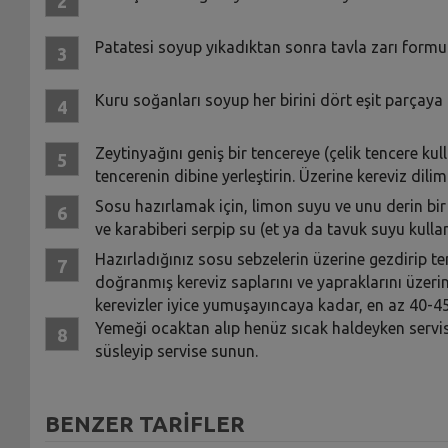
Patatesi soyup yıkadıktan sonra tavla zarı form
Kuru soğanları soyup her birini dört eşit parçaya
Zeytinyağını geniş bir tencereye (çelik tencere kul
tencerenin dibine yerleştirin. Üzerine kereviz dilim
Sosu hazırlamak için, limon suyu ve unu derin bir 
ve karabiberi serpip su (et ya da tavuk suyu kulla
Hazırladığınız sosu sebzelerin üzerine gezdirip ten
doğranmış kereviz saplarını ve yapraklarını üzerine
kerevizler iyice yumuşayıncaya kadar, en az 40-45 
Yemeği ocaktan alıp henüz sıcak haldeyken servis t
süsleyip servise sunun.
BENZER TARİFLER