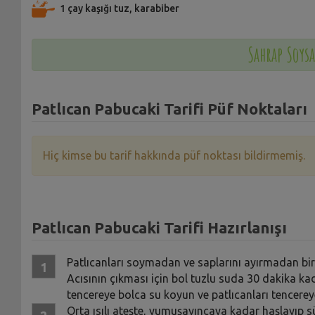
1 çay kaşığı tuz, karabiber
Sahrap Soysa
Patlıcan Pabucaki Tarifi Püf Noktaları
Hiç kimse bu tarif hakkında püf noktası bildirmemiş.
Patlıcan Pabucaki Tarifi Hazırlanışı
Patlıcanları soymadan ve saplarını ayırmadan bir
Acısının çıkması için bol tuzlu suda 30 dakika kada
tencereye bolca su koyun ve patlıcanları tencereye
Orta ısılı ateşte, yumuşayıncaya kadar haşlayıp süz