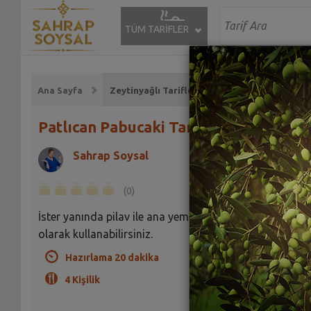
TÜM TARİFLER
Ana Sayfa
Zeytinyağlı Tarifleri
Patlıcan Pabucaki Tarifi
Sahrap Soysal
(0)
İster yanında pilav ile ana yemek, isterseniz meze
olarak kullanabilirsiniz.
Hazırlama 20 dakika
4 Kişilik