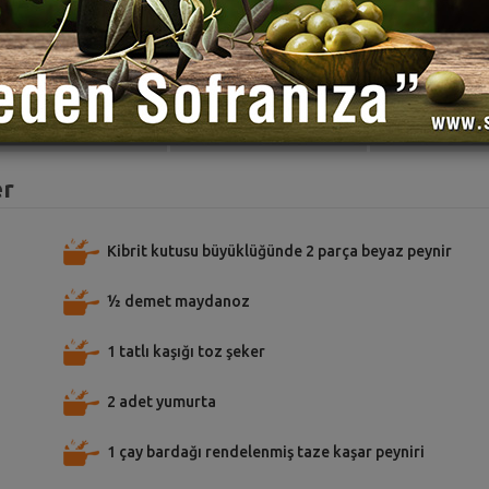
TARİFE PUAN VER
TARİFİ PAYLAŞ
TARİFİ
er
Kibrit kutusu büyüklüğünde 2 parça beyaz peynir
½ demet maydanoz
1 tatlı kaşığı toz şeker
2 adet yumurta
1 çay bardağı rendelenmiş taze kaşar peyniri