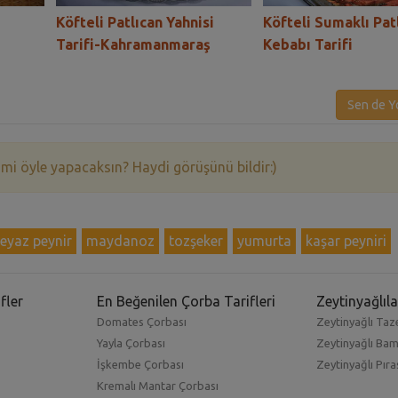
Köfteli Patlıcan Yahnisi
Köfteli Sumaklı Pat
Tarifi-Kahramanmaraş
Kebabı Tarifi
Sen de Y
 mi öyle yapacaksın? Haydi görüşünü bildir:)
eyaz peynir
maydanoz
tozşeker
yumurta
kaşar peyniri
fler
En Beğenilen Çorba Tarifleri
Zeytinyağlıla
Domates Çorbası
Zeytinyağlı Taze
Yayla Çorbası
Zeytinyağlı Ba
İşkembe Çorbası
Zeytinyağlı Pıra
Kremalı Mantar Çorbası