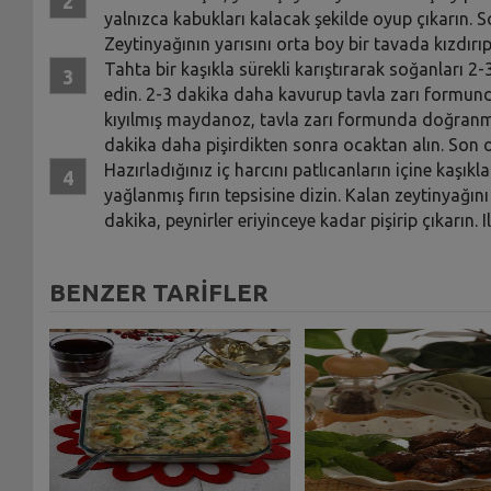
yalnızca kabukları kalacak şekilde oyup çıkarın. So
Zeytinyağının yarısını orta boy bir tavada kızdırı
Tahta bir kaşıkla sürekli karıştırarak soğanları 2
edin. 2-3 dakika daha kavurup tavla zarı formund
kıyılmış maydanoz, tavla zarı formunda doğranmış 
dakika daha pişirdikten sonra ocaktan alın. Son ol
Hazırladığınız iç harcını patlıcanların içine kaşıkl
yağlanmış fırın tepsisine dizin. Kalan zeytinyağın
dakika, peynirler eriyinceye kadar pişirip çıkarın.
BENZER TARİFLER