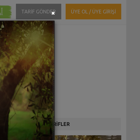
ĞI
Close
TARİF GÖNDER
ÜYE OL / ÜYE GİRİŞİ
×
DİĞER TARİFLER