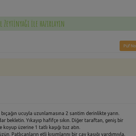
l Zeytinyağı ile hazırlayın
Püf No
 bıçağın ucuyla uzunlamasına 2 santim derinlikte yarın.
r bekletin. Yıkayıp hafifçe sıkın. Diğer taraftan, geniş bir
 koyup üzerine 1 tatlı kaşığı tuz atın.
ün. Patlıcanların etli kısımlarını bir çay kaşığı yardımıyla,