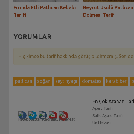
ı
Fırında Etli Patlıcan Kebabı
Beyrut Usulü Patlıcan
Tarifi
Dolması Tarifi
YORUMLAR
Hiç kimse bu tarif hakkında görüş bildirmemiş. Sen de
patlıcan
soğan
zeytinyağı
domates
karabiber
b
En Çok Aranan Tari
Aşure Tarifi
Sütlü Aşure Tarifi
Un Helvası