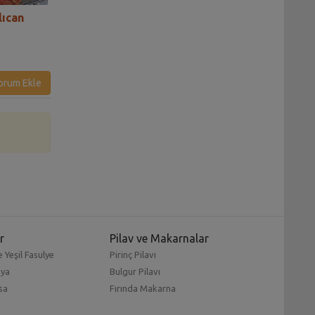
lıcan
Biberli Patlıcan Ali Nazik
Zeytinyağlı Merc
Tarifi
Patlıcan Tarifi
orum Ekle
r
Pilav ve Makarnalar
 Yeşil Fasulye
Pirinç Pilavı
mya
Bulgur Pilavı
sa
Fırında Makarna