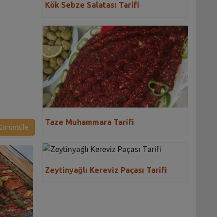
Kök Sebze Salatası Tarifi
Taze Muhammara Tarifi
örüntüle
Zeytinyağlı Kereviz Paçası Tarifi