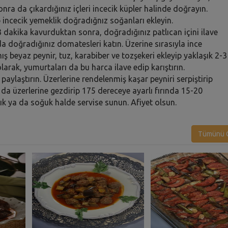
nra da çıkardığınız içleri incecik küpler halinde doğrayın.
p incecik yemeklik doğradığnız soğanları ekleyin.
-3 dakika kavurduktan sonra, doğradığınız patlıcan içini ilave
a doğradığınız domatesleri katın. Üzerine sırasıyla ince
beyaz peynir, tuz, karabiber ve tozşekeri ekleyip yaklaşık 2-3
arak, yumurtaları da bu harca ilave edip karıştırın.
a paylaştırın. Üzerlerine rendelenmiş kaşar peyniri serpiştirip
ı da üzerlerine gezdirip 175 dereceye ayarlı fırında 15-20
 Ilık ya da soğuk halde servise sunun. Afiyet olsun.
Tümünü G