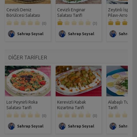
Cevizli Deniz
Cevizli Enginar
Zeytinli İspany
Börülcesi Salatası
Salatası Tarifi
Pilavı-Arroz Tari
Tarifi
(0)
(3)
Sahrap Soysal
Sahrap Soysal
Sahrap So
DİĞER TARİFLER
Lor Peynirli Roka
Kerevizli Kabak
Alabaşlı Turp S
Salatası Tarifi
Kızartma Tarifi
Tarifi
(0)
(0)
Sahrap Soysal
Sahrap Soysal
Sahrap So