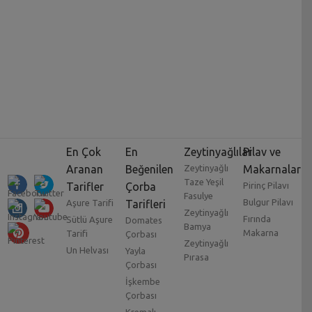
En Çok
En
Zeytinyağlılar
Pilav ve
Aranan
Beğenilen
Zeytinyağlı
Makarnalar
Taze Yeşil
Tarifler
Çorba
Pirinç Pilavı
Fasulye
Bulgur Pilavı
Aşure Tarifi
Tarifleri
Zeytinyağlı
Fırında
Sütlü Aşure
Domates
Bamya
Makarna
Tarifi
Çorbası
Zeytinyağlı
Un Helvası
Yayla
Pırasa
Çorbası
İşkembe
Çorbası
Kremalı