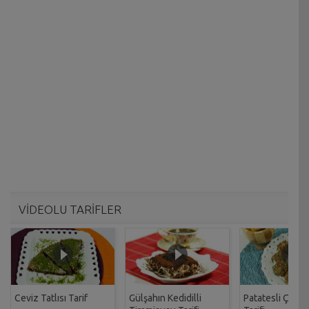
VİDEOLU TARİFLER
Ceviz Tatlısı Tarif
Gülşahın Kedidilli
Patatesli Çıtır 