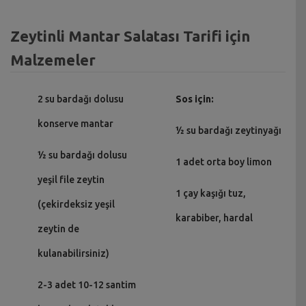
Zeytinli Mantar Salatası Tarifi için
Malzemeler
2 su bardağı dolusu
Sos için:
konserve mantar
½ su bardağı zeytinyağı
½ su bardağı dolusu
1 adet orta boy limon
yeşil file zeytin
1 çay kaşığı tuz,
(çekirdeksiz yeşil
karabiber, hardal
zeytin de
kulanabilirsiniz)
2-3 adet 10-12 santim