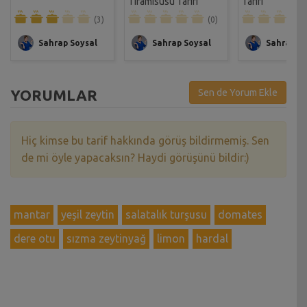
Tiramisusu Tarifi
Tarifi
(3)
(0)
Sahrap Soysal
Sahrap Soysal
Sahrap So
YORUMLAR
Sen de Yorum Ekle
Hiç kimse bu tarif hakkında görüş bildirmemiş. Sen
de mi öyle yapacaksın? Haydi görüşünü bildir:)
mantar
yeşil zeytin
salatalık turşusu
domates
dere otu
sızma zeytinyağ
limon
hardal