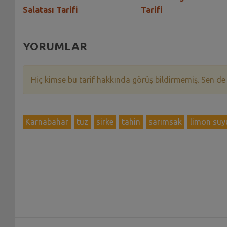
Salatası Tarifi
Tarifi
YORUMLAR
Hiç kimse bu tarif hakkında görüş bildirmemiş. Sen de
Karnabahar
tuz
sirke
tahin
sarımsak
limon suy