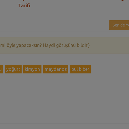
Tarifi
Sen de Y
 mi öyle yapacaksın? Haydi görüşünü bildir:)
u
yoğurt
kimyon
maydanoz
pul biber