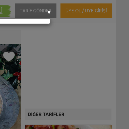
ĞI
Close
TARİF GÖNDER
ÜYE OL / ÜYE GİRİŞİ
×
DİĞER TARİFLER