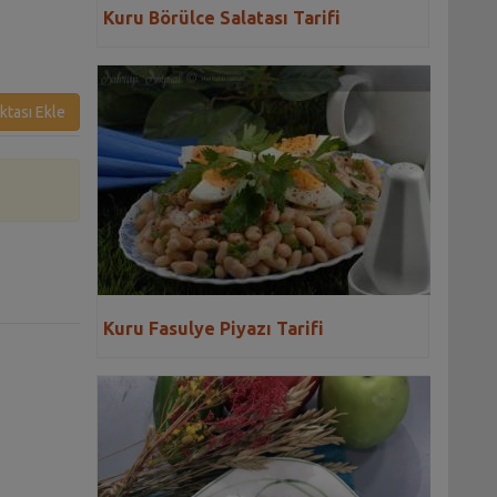
Kuru Börülce Salatası Tarifi
ktası Ekle
Kuru Fasulye Piyazı Tarifi