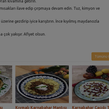
yran kıvamına getirin.
mısakları ilave edip çırpmaya devam edin. Tuz, kimyon ve
zerine gezdirip iyice karıştırın. İnce kıyılmış maydanozla
 çok yakışır. Afiyet olsun.
Tümünü G
sı
Kıymalı Karnabahar Mantısı
Karnabahar Cacığı T