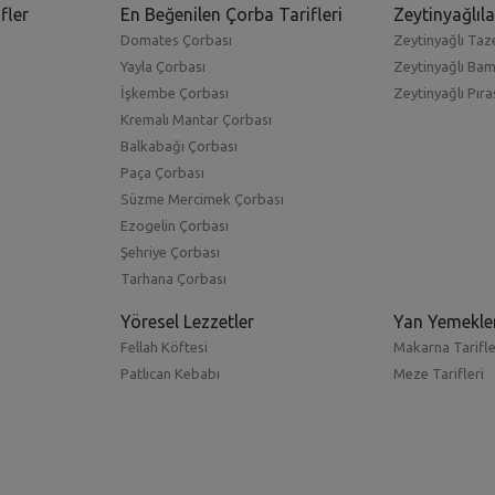
fler
En Beğenilen Çorba Tarifleri
Zeytinyağlıla
Domates Çorbası
Zeytinyağlı Taze
Yayla Çorbası
Zeytinyağlı Ba
İşkembe Çorbası
Zeytinyağlı Pıra
Kremalı Mantar Çorbası
Balkabağı Çorbası
Paça Çorbası
Süzme Mercimek Çorbası
Ezogelin Çorbası
Şehriye Çorbası
Tarhana Çorbası
Yöresel Lezzetler
Yan Yemekle
Fellah Köftesi
Makarna Tarifle
Patlıcan Kebabı
Meze Tarifleri