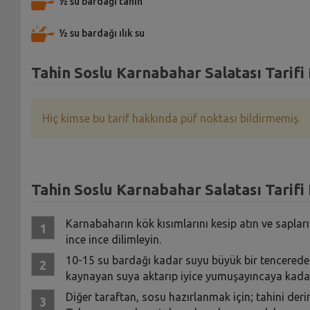
½ su bardağı tahin
½ su bardağı ılık su
Tahin Soslu Karnabahar Salatası Tarifi
Hiç kimse bu tarif hakkında püf noktası bildirmemiş.
Tahin Soslu Karnabahar Salatası Tarifi 
Karnabaharın kök kısımlarını kesip atın ve saplarını
ince ince dilimleyin.
10-15 su bardağı kadar suyu büyük bir tencerede k
kaynayan suya aktarıp iyice yumuşayıncaya kadar 
Diğer taraftan, sosu hazırlanmak için; tahini deri