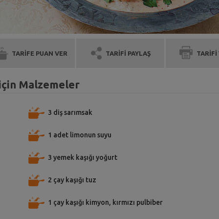
TARİFE PUAN VER
TARİFİ PAYLAŞ
TARİFİ
 için Malzemeler
3 diş sarımsak
1 adet limonun suyu
3 yemek kaşığı yoğurt
2 çay kaşığı tuz
1 çay kaşığı kimyon, kırmızı pulbiber