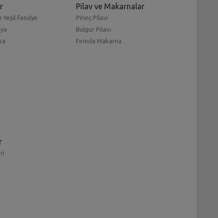
r
Pilav ve Makarnalar
 Yeşil Fasulye
Pirinç Pilavı
mya
Bulgur Pilavı
sa
Fırında Makarna
r
ri