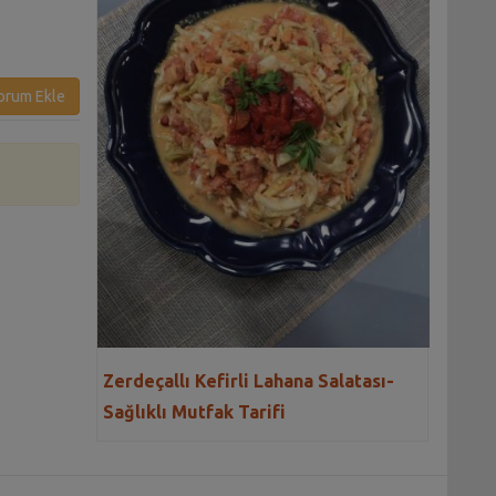
Graten Tarifi
orum Ekle
Zerdeçallı Kefirli Lahana Salatası-
Sağlıklı Mutfak Tarifi