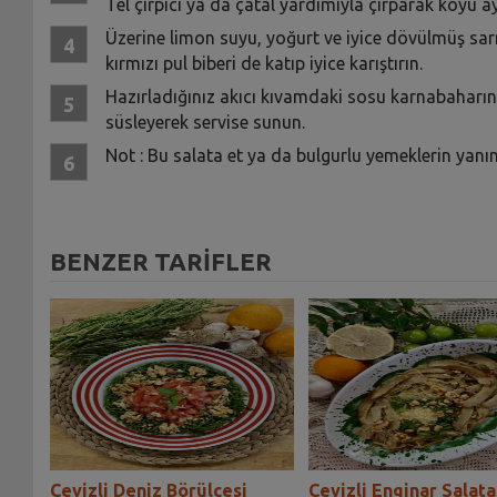
Tel çırpıcı ya da çatal yardımıyla çırparak koyu a
Üzerine limon suyu, yoğurt ve iyice dövülmüş sar
kırmızı pul biberi de katıp iyice karıştırın.
Hazırladığınız akıcı kıvamdaki sosu karnabaharın ü
süsleyerek servise sunun.
Not : Bu salata et ya da bulgurlu yemeklerin yanına
BENZER TARİFLER
Cevizli Deniz Börülcesi
Cevizli Enginar Salata