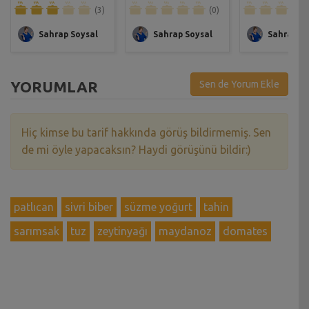
(3)
(0)
Sahrap Soysal
Sahrap Soysal
Sahrap So
YORUMLAR
Sen de Yorum Ekle
Hiç kimse bu tarif hakkında görüş bildirmemiş. Sen
de mi öyle yapacaksın? Haydi görüşünü bildir:)
patlıcan
sivri biber
süzme yoğurt
tahin
sarımsak
tuz
zeytinyağı
maydanoz
domates