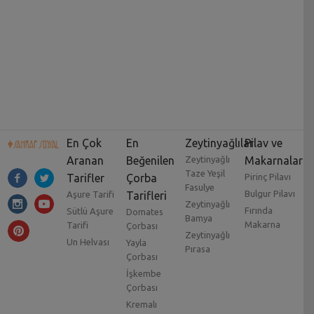
En Çok
En
Zeytinyağlılar
Pilav ve
Aranan
Beğenilen
Zeytinyağlı
Makarnalar
Taze Yeşil
Tarifler
Çorba
Pirinç Pilavı
Fasulye
Bulgur Pilavı
Aşure Tarifi
Tarifleri
Zeytinyağlı
Fırında
Sütlü Aşure
Domates
Bamya
Makarna
Tarifi
Çorbası
Zeytinyağlı
Un Helvası
Yayla
Pırasa
Çorbası
İşkembe
Çorbası
Kremalı