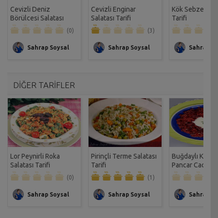
Cevizli Deniz
Cevizli Enginar
Kök Sebze Sala
Börülcesi Salatası
Salatası Tarifi
Tarifi
Tarifi
(0)
(3)
Sahrap Soysal
Sahrap Soysal
Sahrap So
DİĞER TARİFLER
Lor Peynirli Roka
Pirinçli Terme Salatası
Buğdaylı Kırmız
Salatası Tarifi
Tarifi
Pancar Cacığı Ta
(0)
(1)
Sahrap Soysal
Sahrap Soysal
Sahrap So