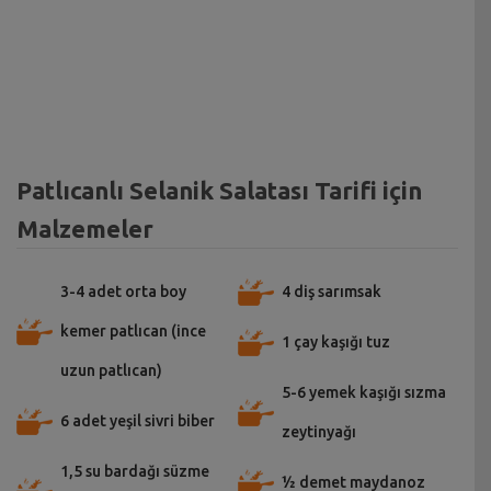
Patlıcanlı Selanik Salatası Tarifi için
Malzemeler
3-4 adet orta boy
4 diş sarımsak
kemer patlıcan (ince
1 çay kaşığı tuz
uzun patlıcan)
5-6 yemek kaşığı sızma
6 adet yeşil sivri biber
zeytinyağı
1,5 su bardağı süzme
½ demet maydanoz