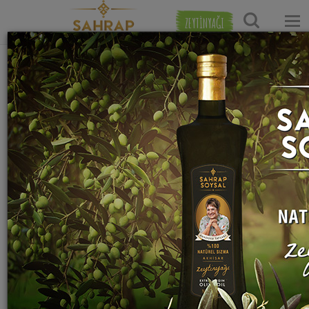
ZEYTİNYAĞI
Ana Sayfa
Salata Tarifleri