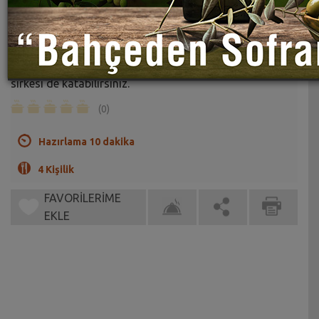
Patlıcanlı Selanik Salatası Tarifi
Sahrap Soysal
Bu salataya 2-3 yemek kaşığı kadar üzüm ya da elma
sirkesi de katabilirsiniz.
(0)
Hazırlama 10 dakika
4 Kişilik
FAVORİLERİME
EKLE