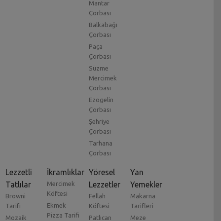
Mantar
Çorbası
Balkabağı
Çorbası
Paça
Çorbası
Süzme
Mercimek
Çorbası
Ezogelin
Çorbası
Şehriye
Çorbası
Tarhana
Çorbası
Lezzetli
İkramlıklar
Yöresel
Yan
Tatlılar
Mercimek
Lezzetler
Yemekler
Köftesi
Browni
Fellah
Makarna
Ekmek
Tarifi
Köftesi
Tarifleri
Pizza Tarifi
Mozaik
Patlıcan
Meze