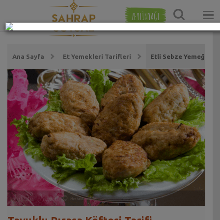
ZEYTİNYAĞI
Ana Sayfa
Et Yemekleri Tarifleri
Etli Sebze Yemeği Tari