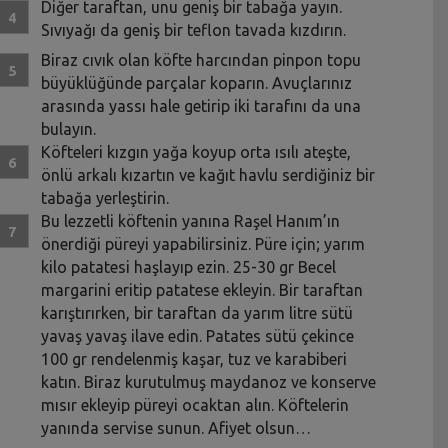
Diğer taraftan, unu geniş bir tabağa yayın.
Sıvıyağı da geniş bir teflon tavada kızdırın.
Biraz cıvık olan köfte harcından pinpon topu
büyüklüğünde parçalar koparın. Avuçlarınız
arasında yassı hale getirip iki tarafını da una
bulayın.
Köfteleri kızgın yağa koyup orta ısılı ateşte,
önlü arkalı kızartın ve kağıt havlu serdiğiniz bir
tabağa yerleştirin.
Bu lezzetli köftenin yanına Raşel Hanım’ın
önerdiği püreyi yapabilirsiniz. Püre için; yarım
kilo patatesi haşlayıp ezin. 25-30 gr Becel
margarini eritip patatese ekleyin. Bir taraftan
karıştırırken, bir taraftan da yarım litre sütü
yavaş yavaş ilave edin. Patates sütü çekince
100 gr rendelenmiş kaşar, tuz ve karabiberi
katın. Biraz kurutulmuş maydanoz ve konserve
mısır ekleyip püreyi ocaktan alın. Köftelerin
yanında servise sunun. Afiyet olsun…