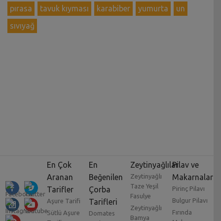
pırasa
tavuk kıyması
karabiber
yumurta
un
sıvıyağ
En Çok
En
Zeytinyağlılar
Pilav ve
Aranan
Beğenilen
Zeytinyağlı
Makarnalar
Taze Yeşil
Tarifler
Çorba
Pirinç Pilavı
Fasulye
Bulgur Pilavı
Aşure Tarifi
Tarifleri
Zeytinyağlı
Fırında
Sütlü Aşure
Domates
Bamya