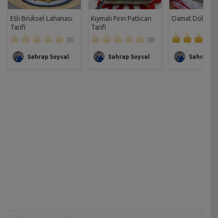
Etli Brüksel Lahanası
Kıymalı Fırın Patlıcan
Damat Dolması 
Tarifi
Tarifi
(0)
(0)
Sahrap Soysal
Sahrap Soysal
Sahrap So