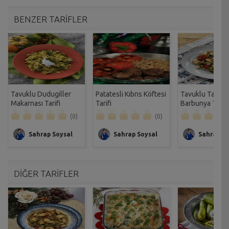
BENZER TARİFLER
Tavuklu Dudugiller
Patatesli Kıbrıs Köftesi
Tavuklu Taze
Makarnası Tarifi
Tarifi
Barbunya Tarifi
(0)
(0)
Sahrap Soysal
Sahrap Soysal
Sahrap So
DİĞER TARİFLER