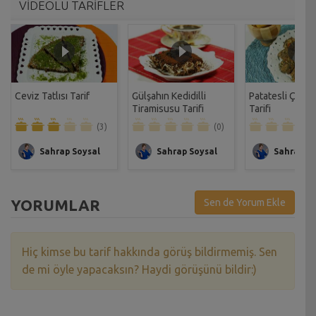
VİDEOLU TARİFLER
Ceviz Tatlısı Tarif
Gülşahın Kedidilli
Patatesli Çıtır 
Tiramisusu Tarifi
Tarifi
(3)
(0)
Sahrap Soysal
Sahrap Soysal
Sahrap So
YORUMLAR
Sen de Yorum Ekle
Hiç kimse bu tarif hakkında görüş bildirmemiş. Sen
de mi öyle yapacaksın? Haydi görüşünü bildir:)