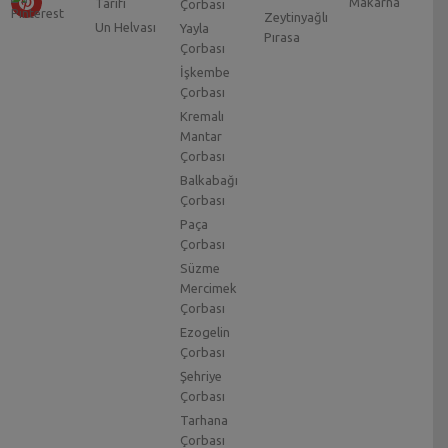
Makarna
Tarifi
Çorbası
Zeytinyağlı
Un Helvası
Yayla
Pırasa
Çorbası
İşkembe
Çorbası
Kremalı
Mantar
Çorbası
Balkabağı
Çorbası
Paça
Çorbası
Süzme
Mercimek
Çorbası
Ezogelin
Çorbası
Şehriye
Çorbası
Tarhana
Çorbası