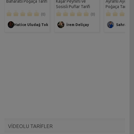
Baharatlı Poğaça Tarifi
Kaşar Peynirli ve
Ayranlı Ayçekir
Sosisli Puflar Tarifi
Poğaça Tarifi
(0)
(0)
Hatice Uludağ Tok
İrem Deliçay
Sahrap So
VİDEOLU TARİFLER