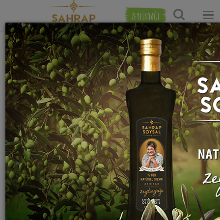
ZEYTİNYAĞI
Ana Sayfa
Hamur İşi Tarifleri