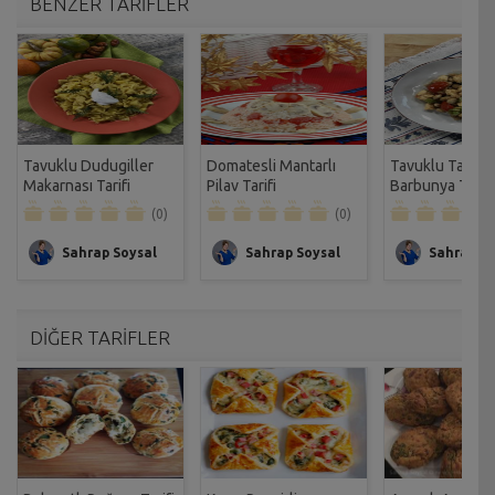
BENZER TARİFLER
Tavuklu Dudugiller
Domatesli Mantarlı
Tavuklu Taze
Makarnası Tarifi
Pilav Tarifi
Barbunya Tarifi
(0)
(0)
Sahrap Soysal
Sahrap Soysal
Sahrap So
DİĞER TARİFLER