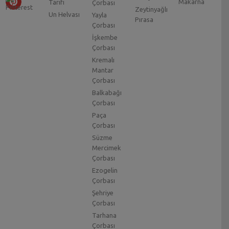
Makarna
Tarifi
Çorbası
Zeytinyağlı
Un Helvası
Yayla
Pırasa
Çorbası
İşkembe
Çorbası
Kremalı
Mantar
Çorbası
Balkabağı
Çorbası
Paça
Çorbası
Süzme
Mercimek
Çorbası
Ezogelin
Çorbası
Şehriye
Çorbası
Tarhana
Çorbası