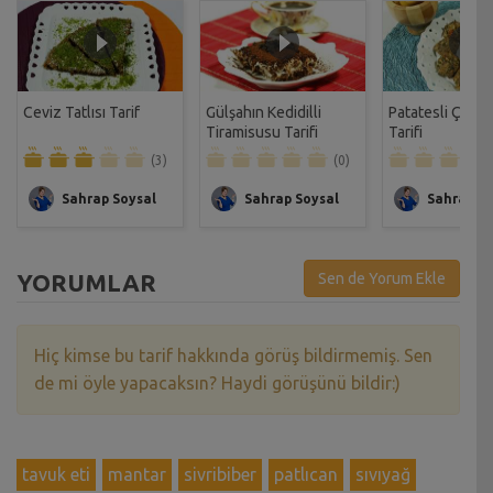
Ceviz Tatlısı Tarif
Gülşahın Kedidilli
Patatesli Çıtır 
Tiramisusu Tarifi
Tarifi
(3)
(0)
Sahrap Soysal
Sahrap Soysal
Sahrap So
YORUMLAR
Sen de Yorum Ekle
Hiç kimse bu tarif hakkında görüş bildirmemiş. Sen
de mi öyle yapacaksın? Haydi görüşünü bildir:)
tavuk eti
mantar
sivribiber
patlıcan
sıvıyağ