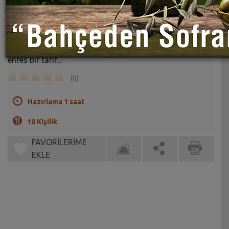
Tavuklu Mantarlı Kiş Tarifi
Sahrap Soysal
En güzel çay saatinden en şık davet sofralarına yakışan
enfes bir tarif...
(0)
Hazırlama 1 saat
10 Kişilik
FAVORİLERİME
EKLE