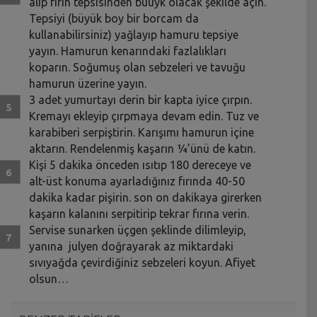
alıp fırın tepsisinden büüyk olacak şekilde açın.
Tepsiyi (büyük boy bir borcam da
kullanabilirsiniz) yağlayıp hamuru tepsiye
yayın. Hamurun kenarındaki fazlalıkları
koparın. Soğumuş olan sebzeleri ve tavuğu
hamurun üzerine yayın.
3 adet yumurtayı derin bir kapta iyice çırpın.
Kremayı ekleyip çırpmaya devam edin. Tuz ve
karabiberi serpiştirin. Karışımı hamurun içine
aktarın. Rendelenmiş kaşarın ¼’ünü de katın.
Kişi 5 dakika önceden ısıtıp 180 dereceye ve
alt-üst konuma ayarladığınız fırında 40-50
dakika kadar pişirin. son on dakikaya girerken
kaşarın kalanını serpitirip tekrar fırına verin.
Servise sunarken üçgen şeklinde dilimleyip,
yanına julyen doğrayarak az miktardaki
sıvıyağda çevirdiğiniz sebzeleri koyun. Afiyet
olsun…