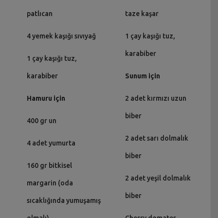
patlıcan
taze kaşar
4 yemek kaşığı sıvıyağ
1 çay kaşığı tuz,
karabiber
1 çay kaşığı tuz,
karabiber
Sunum için
Hamuru için
2 adet kırmızı uzun
biber
400 gr un
2 adet sarı dolmalık
4 adet yumurta
biber
160 gr bitkisel
2 adet yeşil dolmalık
margarin (oda
biber
sıcaklığında yumuşamış
olmalı)
Cherry domates