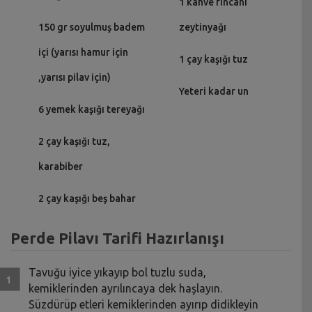
1 kahve fincanı
150 gr soyulmuş badem
zeytinyağı
içi (yarısı hamur için
1 çay kaşığı tuz
,yarısı pilav için)
Yeteri kadar un
6 yemek kaşığı tereyağı
2 çay kaşığı tuz,
karabiber
2 çay kaşığı beş bahar
Perde Pilavı Tarifi Hazırlanışı
Tavuğu iyice yıkayıp bol tuzlu suda,
kemiklerinden ayrılıncaya dek haşlayın.
Süzdürüp etleri kemiklerinden ayırıp didikleyin