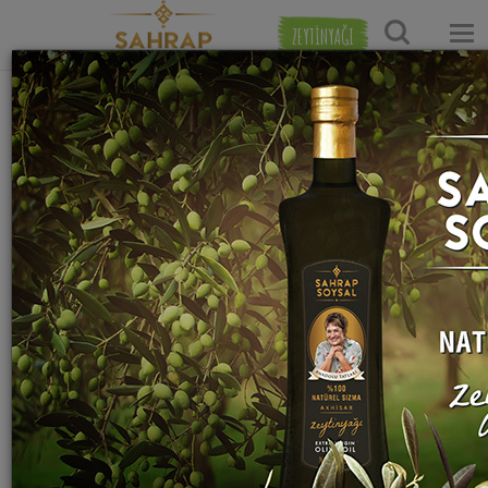
ZEYTİNYAĞI
Ana Sayfa
Pilav Tarifleri