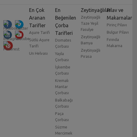
En Çok
En
Zeytinyağlılar
Pilav ve
Aranan
Beğenilen
Zeytinyağlı
Makarnalar
Taze Yeşil
Tarifler
Çorba
Pirinç Pilavı
Fasulye
Bulgur Pilavı
Aşure Tarifi
Tarifleri
Zeytinyağlı
Fırında
Sütlü Aşure
Domates
Bamya
Makarna
Tarifi
Çorbası
Zeytinyağlı
Un Helvası
Yayla
Pırasa
Çorbası
İşkembe
Çorbası
Kremalı
Mantar
Çorbası
Balkabağı
Çorbası
Paça
Çorbası
Süzme
Mercimek