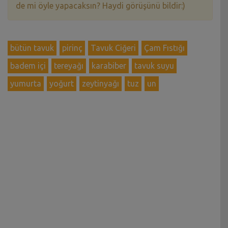
de mi öyle yapacaksın? Haydi görüşünü bildir:)
bütün tavuk
pirinç
Tavuk Ciğeri
Çam Fıstığı
badem içi
tereyağı
karabiber
tavuk suyu
yumurta
yoğurt
zeytinyağı
tuz
un