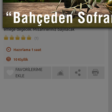
Perde Pilavı Tarifi
Sahrap Soysal
Eskilerin meşhur bu perde pilavı tarifi harcadığınız
emeğe değecek. Misafirleriniz bayılacak
(1)
Hazırlama 1 saat
10 Kişilik
FAVORİLERİME
EKLE