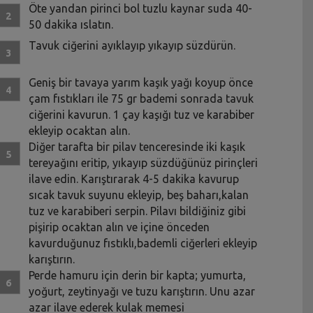
Öte yandan pirinci bol tuzlu kaynar suda 40-
50 dakika ıslatın.
Tavuk ciğerini ayıklayıp yıkayıp süzdürün.
Geniş bir tavaya yarım kaşık yağı koyup önce
çam fıstıkları ile 75 gr bademi sonrada tavuk
ciğerini kavurun. 1 çay kaşığı tuz ve karabiber
ekleyip ocaktan alın.
Diğer tarafta bir pilav tenceresinde iki kaşık
tereyağını eritip, yıkayıp süzdüğünüz pirinçleri
ilave edin. Karıştırarak 4-5 dakika kavurup
sıcak tavuk suyunu ekleyip, beş baharı,kalan
tuz ve karabiberi serpin. Pilavı bildiğiniz gibi
pişirip ocaktan alın ve içine önceden
kavurduğunuz fıstıklı,bademli ciğerleri ekleyip
karıştırın.
Perde hamuru için derin bir kapta; yumurta,
yoğurt, zeytinyağı ve tuzu karıştırın. Unu azar
azar ilave ederek kulak memesi