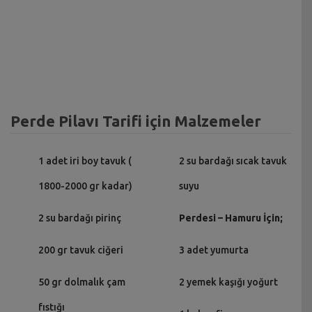
Perde Pilavı Tarifi için Malzemeler
1 adet iri boy tavuk (
2 su bardağı sıcak tavuk
1800-2000 gr kadar)
suyu
2 su bardağı pirinç
Perdesi – Hamuru İçin;
200 gr tavuk ciğeri
3 adet yumurta
50 gr dolmalık çam
2 yemek kaşığı yoğurt
fıstığı