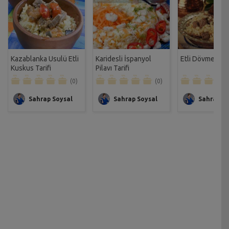
Kazablanka Usulü Etli
Karidesli İspanyol
Etli Dövme Pilav
Kuskus Tarifi
Pilavı Tarifi
(0)
(0)
Sahrap Soysal
Sahrap Soysal
Sahrap So