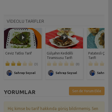
VİDEOLU TARİFLER
Ceviz Tatlısı Tarif
Gülşahın Kedidilli
Patatesli Çıtır 
Tiramisusu Tarifi
Tarifi
(3)
(0)
Sahrap Soysal
Sahrap Soysal
Sahrap So
YORUMLAR
Sen de Yorum Ekle
Hiç kimse bu tarif hakkında görüş bildirmemiş. Sen