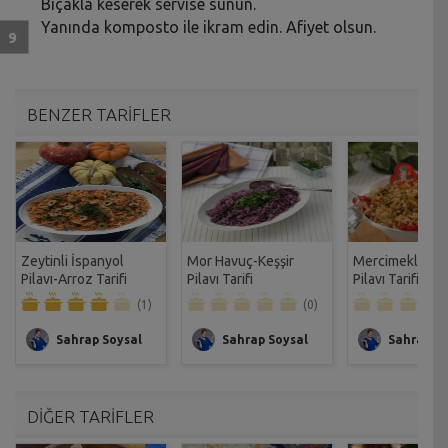
Bıçakla keserek servise sunun.
Yanında komposto ile ikram edin. Afiyet olsun.
BENZER TARİFLER
Zeytinli İspanyol
Mor Havuç-Keşşir
Mercimekli Bul
Pilavı-Arroz Tarifi
Pilavı Tarifi
Pilavı Tarifi
(1)
(0)
Sahrap Soysal
Sahrap Soysal
Sahrap So
DİĞER TARİFLER