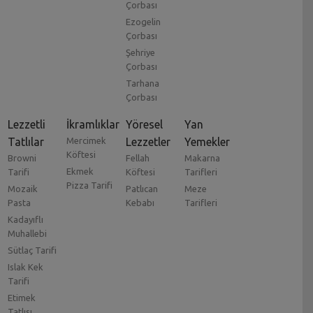
Çorbası
Ezogelin
Çorbası
Şehriye
Çorbası
Tarhana
Çorbası
Lezzetli
İkramlıklar
Yöresel
Yan
Tatlılar
Mercimek
Lezzetler
Yemekler
Köftesi
Browni
Fellah
Makarna
Ekmek
Tarifi
Köftesi
Tarifleri
Pizza Tarifi
Mozaik
Patlıcan
Meze
Pasta
Kebabı
Tarifleri
Kadayıflı
Muhallebi
Sütlaç Tarifi
Islak Kek
Tarifi
Etimek
Tatlısı