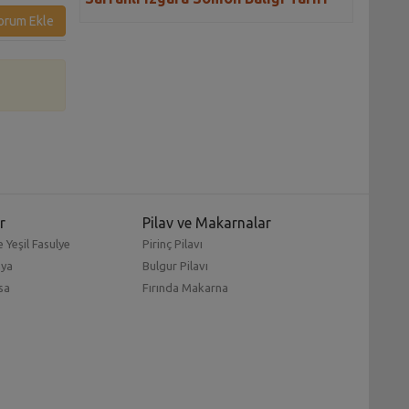
orum Ekle
r
Pilav ve Makarnalar
 Yeşil Fasulye
Pirinç Pilavı
mya
Bulgur Pilavı
sa
Fırında Makarna