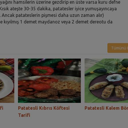
yağını hamsilerin üzerine gezdirip en üste varsa kuru defne
 Kısık ateşte 30-35 dakika, patatesler iyice yumuşayıncaya
r. Ancak patateslerin pişmesi daha uzun zaman alır)
nce kıyılmış 1 demet maydanoz veya 2 demet dereotu da
Tümünü G
fi
Patatesli Kıbrıs Köftesi
Patatesli Kalem Bör
Tarifi