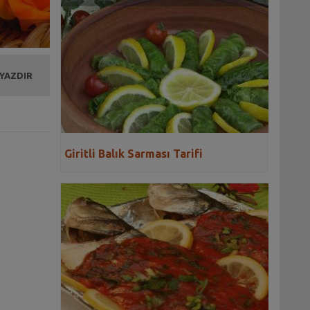
 YAZDIR
Giritli Balık Sarması Tarifi