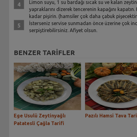
Limon suyu, 1 su bardağı sıcak su ve kalan zeytin
yapraklarını dizerek tencerenin kapağını kapatın.
kadar pişirin. (hamsiler çok daha çabuk pişecekti
İsterseniz servise sunmadan önce üzerine çok i
serpiştirebilirsiniz. Afiyet olsun.
BENZER TARİFLER
Ege Usulü Zeytinyağlı
Pazılı Hamsi Tava Tari
Patatesli Çağla Tarifi