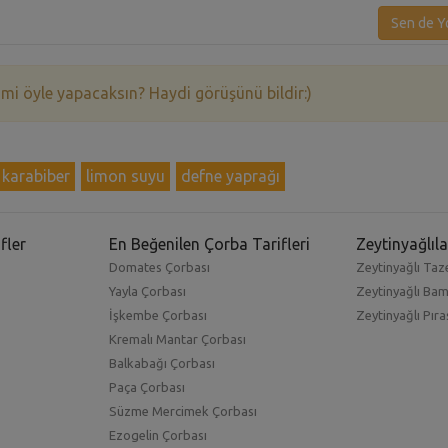
Sen de Y
 mi öyle yapacaksın? Haydi görüşünü bildir:)
karabiber
limon suyu
defne yaprağı
fler
En Beğenilen Çorba Tarifleri
Zeytinyağlıla
Domates Çorbası
Zeytinyağlı Taze
Yayla Çorbası
Zeytinyağlı Ba
İşkembe Çorbası
Zeytinyağlı Pıra
Kremalı Mantar Çorbası
Balkabağı Çorbası
Paça Çorbası
Süzme Mercimek Çorbası
Ezogelin Çorbası