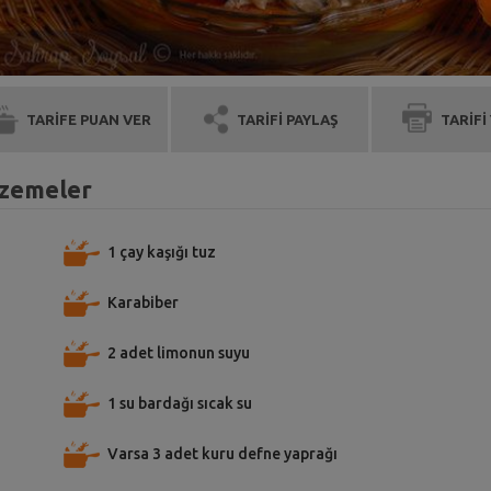
TARİFE PUAN VER
TARİFİ PAYLAŞ
TARİFİ
lzemeler
1 çay kaşığı tuz
Karabiber
2 adet limonun suyu
1 su bardağı sıcak su
Varsa 3 adet kuru defne yaprağı