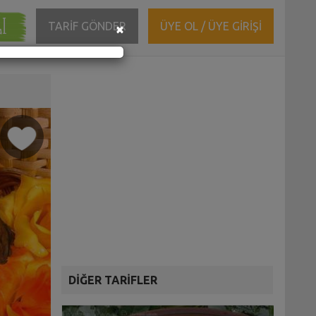
ĞI
Close
TARİF GÖNDER
ÜYE OL / ÜYE GİRİŞİ
×
DİĞER TARİFLER