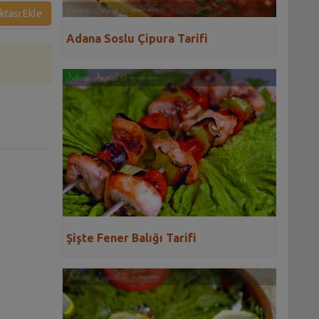
ktası Ekle
Adana Soslu Çipura Tarifi
Şişte Fener Balığı Tarifi