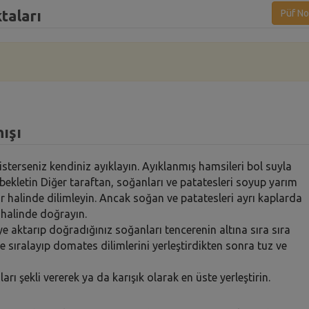
taları
Püf No
ışı
, isterseniz kendiniz ayıklayın. Ayıklanmış hamsileri bol suyla
 bekletin Diğer taraftan, soğanları ve patatesleri soyup yarım
 halinde dilimleyin. Ancak soğan ve patatesleri ayrı kaplarda
 halinde doğrayın.
ye aktarıp doğradığınız soğanları tencerenin altına sıra sıra
ce sıralayıp domates dilimlerini yerleştirdikten sonra tuz ve
rı şekli vererek ya da karışık olarak en üste yerleştirin.