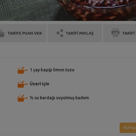
TARİFE PUAN VER
TARİFİ PAYLAŞ
TARİFİ
1 çay kaşığı limon tuzu
Üzeri için
½ su bardağı soyulmuş badem
Püf No