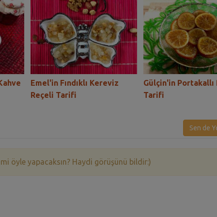
 Kahve
Emel'in Fındıklı Kereviz
Gülçin'in Portakallı
Reçeli Tarifi
Tarifi
Sen de Y
 mi öyle yapacaksın? Haydi görüşünü bildir:)