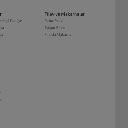
r
Pilav ve Makarnalar
 Yeşil Fasulye
Pirinç Pilavı
mya
Bulgur Pilavı
sa
Fırında Makarna
r
ri