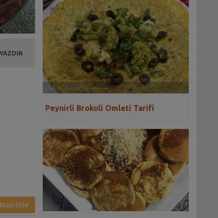
 YAZDIR
Peynirli Brokoli Omleti Tarifi
ktası Ekle