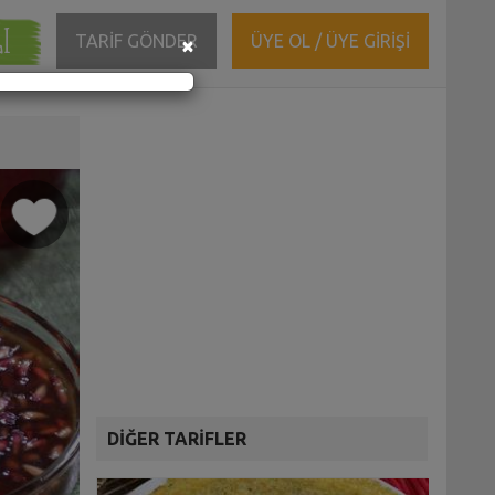
ĞI
Close
TARİF GÖNDER
ÜYE OL / ÜYE GİRİŞİ
×
DİĞER TARİFLER