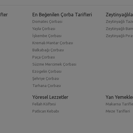
fler
En Beğenilen Çorba Tarifleri
Zeytinyağlıla
Domates Çorbası
Zeytinyağlı Taze
Yayla Çorbası
Zeytinyağlı Ba
İşkembe Çorbası
Zeytinyağlı Pıra
Kremalı Mantar Çorbası
Balkabağı Çorbası
Paça Çorbası
Süzme Mercimek Çorbası
Ezogelin Çorbası
Şehriye Çorbası
Tarhana Çorbası
Yöresel Lezzetler
Yan Yemekle
Fellah Köftesi
Makarna Tarifle
Patlıcan Kebabı
Meze Tarifleri