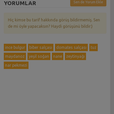
YORUMLAR
Sen de Yorum Ekle
Hiç kimse bu tarif hakkında görüş bildirmemiş. Sen
de mi öyle yapacaksın? Haydi görüşünü bildir:)
ince bulgur
biber salçası
domates salçası
tuz
maydanoz
yeşil soğan
nane
zeytinyağı
nar pekmezi