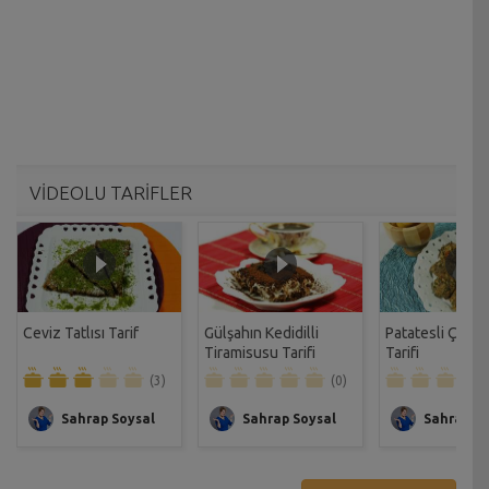
VİDEOLU TARİFLER
Ceviz Tatlısı Tarif
Gülşahın Kedidilli
Patatesli Çıtır 
Tiramisusu Tarifi
Tarifi
(3)
(0)
Sahrap Soysal
Sahrap Soysal
Sahrap So