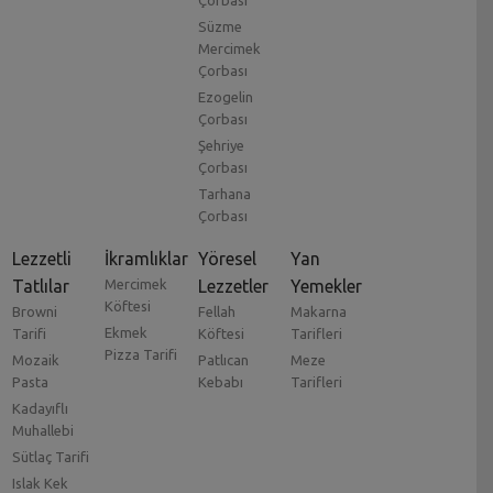
Çorbası
Süzme
Mercimek
Çorbası
Ezogelin
Çorbası
Şehriye
Çorbası
Tarhana
Çorbası
Lezzetli
İkramlıklar
Yöresel
Yan
Tatlılar
Mercimek
Lezzetler
Yemekler
Köftesi
Browni
Fellah
Makarna
Ekmek
Tarifi
Köftesi
Tarifleri
Pizza Tarifi
Mozaik
Patlıcan
Meze
Pasta
Kebabı
Tarifleri
Kadayıflı
Muhallebi
Sütlaç Tarifi
Islak Kek