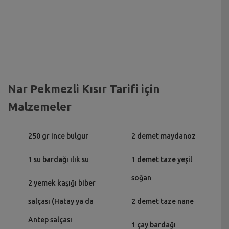
Nar Pekmezli Kısır Tarifi için
Malzemeler
250 gr ince bulgur
2 demet maydanoz
1 su bardağı ılık su
1 demet taze yeşil
soğan
2 yemek kaşığı biber
salçası (Hatay ya da
2 demet taze nane
Antep salçası
1 çay bardağı