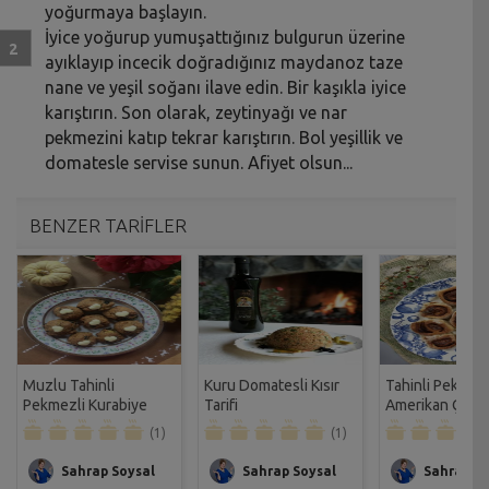
yoğurmaya başlayın.
İyice yoğurup yumuşattığınız bulgurun üzerine
ayıklayıp incecik doğradığınız maydanoz taze
nane ve yeşil soğanı ilave edin. Bir kaşıkla iyice
karıştırın. Son olarak, zeytinyağı ve nar
pekmezini katıp tekrar karıştırın. Bol yeşillik ve
domatesle servise sunun. Afiyet olsun...
BENZER TARİFLER
Muzlu Tahinli
Kuru Domatesli Kısır
Tahinli Pekmezl
Pekmezli Kurabiye
Tarifi
Amerikan Çöreğ
Tarifi
Cinnamon Roll T
(1)
(1)
Sahrap Soysal
Sahrap Soysal
Sahrap So