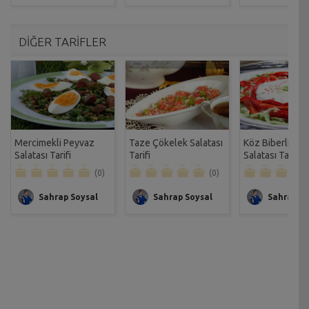
DİĞER TARİFLER
Mercimekli Peyvaz
Taze Çökelek Salatası
Köz Biberli Beg
Salatası Tarifi
Tarifi
Salatası Tarifi
(0)
(0)
Sahrap Soysal
Sahrap Soysal
Sahrap So