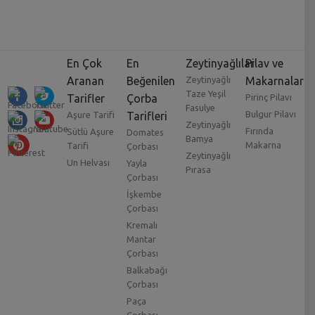
En Çok
En
Zeytinyağlılar
Pilav ve
Aranan
Beğenilen
Zeytinyağlı
Makarnalar
Taze Yeşil
Tarifler
Çorba
Pirinç Pilavı
Fasulye
Bulgur Pilavı
Aşure Tarifi
Tarifleri
Zeytinyağlı
Fırında
Sütlü Aşure
Domates
Bamya
Makarna
Tarifi
Çorbası
Zeytinyağlı
Un Helvası
Yayla
Pırasa
Çorbası
İşkembe
Çorbası
Kremalı
Mantar
Çorbası
Balkabağı
Çorbası
Paça