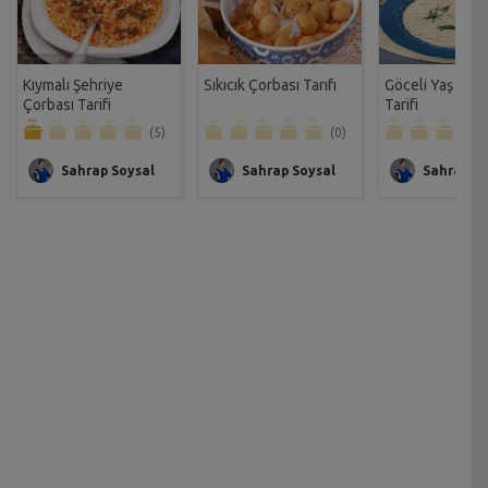
Kıymalı Şehriye
Sıkıcık Çorbası Tarıfı
Göceli Yaş Tar
Çorbası Tarifi
Tarifi
(5)
(0)
Sahrap Soysal
Sahrap Soysal
Sahrap So