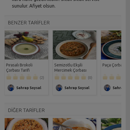
sunulur. Afiyet olsun.
BENZER TARİFLER
Pırasalı Brokoli
Semizotlu Ekşili
Paça Çorbası Ta
Çorbası Tarifi
Mercimek Çorbası
Tarifi
(2)
(0)
Sahrap Soysal
Sahrap Soysal
Sahrap So
DİĞER TARİFLER