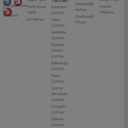
Tarifleri
Zeytinyağlı
Fırında
Sütlü Aşure
Domates
Bamya
Makarna
Tarifi
Çorbası
Zeytinyağlı
Un Helvası
Yayla
Pırasa
Çorbası
İşkembe
Çorbası
Kremalı
Mantar
Çorbası
Balkabağı
Çorbası
Paça
Çorbası
Süzme
Mercimek
Çorbası
Ezogelin
Çorbası
Şehriye
Çorbası