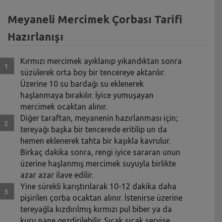
Meyaneli Mercimek Çorbası Tarifi
Hazırlanışı
Kırmızı mercimek ayıklanıp yıkandıktan sonra
süzülerek orta boy bir tencereye aktarılır.
Üzerine 10 su bardağı su eklenerek
haşlanmaya bırakılır. İyice yumuşayan
mercimek ocaktan alınır.
Diğer taraftan, meyanenin hazırlanması için;
tereyağı başka bir tencerede eritilip un da
hemen eklenerek tahta bir kaşıkla kavrulur.
Birkaç dakika sonra, rengi iyice sararan unun
üzerine haşlanmış mercimek suyuyla birlikte
azar azar ilave edilir.
Yine sürekli karıştırılarak 10-12 dakika daha
pişirilen çorba ocaktan alınır. İstenirse üzerine
tereyağla kızdırılmış kırmızı pul biber ya da
kuru nane gezdirilebilir. Sıcak sıcak servise