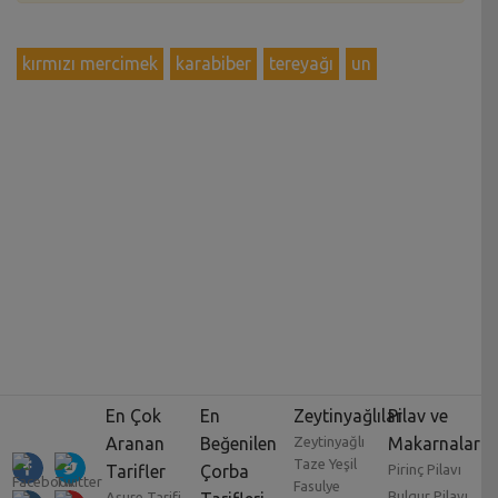
kırmızı mercimek
karabiber
tereyağı
un
En Çok
En
Zeytinyağlılar
Pilav ve
Aranan
Beğenilen
Zeytinyağlı
Makarnalar
Taze Yeşil
Tarifler
Çorba
Pirinç Pilavı
Fasulye
Bulgur Pilavı
Aşure Tarifi