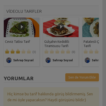
VİDEOLU TARİFLER
Ceviz Tatlısı Tarif
Gülşahın Kedidilli
Patatesli Çıtır 
Tiramisusu Tarifi
Tarifi
(3)
(0)
Sahrap Soysal
Sahrap Soysal
Sahrap So
YORUMLAR
Sen de Yorum Ekle
Hiç kimse bu tarif hakkında görüş bildirmemiş. Sen
de mi öyle yapacaksın? Haydi görüşünü bildir:)