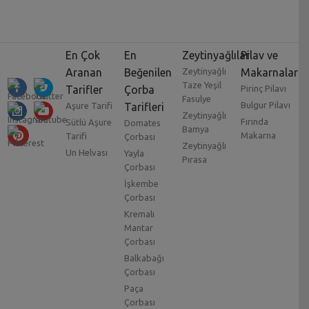
En Çok
En
Zeytinyağlılar
Pilav ve
Aranan
Beğenilen
Zeytinyağlı
Makarnalar
Taze Yeşil
Tarifler
Çorba
Pirinç Pilavı
Fasulye
Bulgur Pilavı
Aşure Tarifi
Tarifleri
Zeytinyağlı
Fırında
Sütlü Aşure
Domates
Bamya
Makarna
Tarifi
Çorbası
Zeytinyağlı
Un Helvası
Yayla
Pırasa
Çorbası
İşkembe
Çorbası
Kremalı
Mantar
Çorbası
Balkabağı
Çorbası
Paça
Çorbası