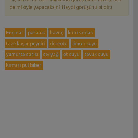
de mi öyle yapacaksın? Haydi görüşünü bildir:)
Enginar
patates
havuç
kuru soğan
taze kaşar peyniri
dereotu
limon suyu
yumurta sarısı
sıvıyağ
et suyu
tavuk suyu
kırmızı pul biber