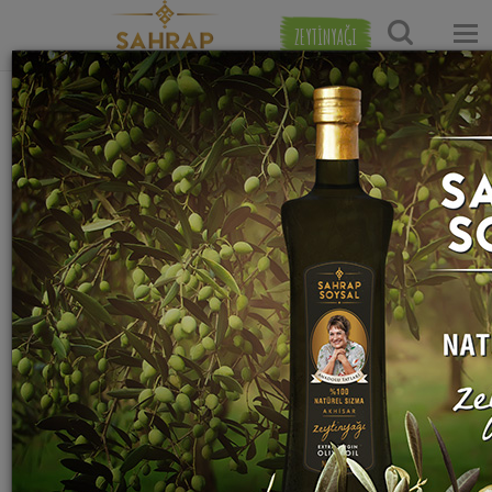
ZEYTİNYAĞI
Ana Sayfa
Çorba Tarifleri