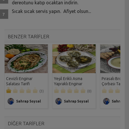
dereotunu katıp ocaktan indirin.
Sıcak sıcak servis yapın. Afiyet olsun...
BENZER TARİFLER
Cevizli Enginar
Yeşil Erikli Asma
Pırasalı Brokoli
Salatası Tarifi
Yapraklı Enginar
Çorbası Tarifi
Dolması Tarifi
(3)
(0)
Sahrap Soysal
Sahrap Soysal
Sahrap So
DİĞER TARİFLER