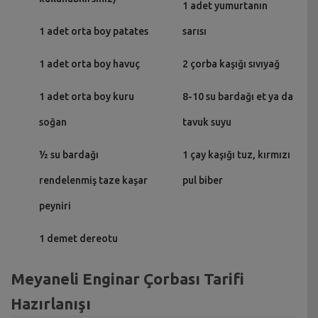
1 adet yumurtanın
1 adet orta boy patates
sarısı
1 adet orta boy havuç
2 çorba kaşığı sıvıyağ
1 adet orta boy kuru
8-10 su bardağı et ya da
soğan
tavuk suyu
½ su bardağı
1 çay kaşığı tuz, kırmızı
rendelenmiş taze kaşar
pul biber
peyniri
1 demet dereotu
Meyaneli Enginar Çorbası Tarifi
Hazırlanışı