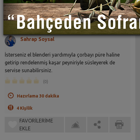
Meyaneli Enginar Çorbası Tarifi
Sahrap Soysal
İsterseniz el blenderi yardımıyla çorbayı püre haline
getirip rendelenmiş kaşar peyniriyle süsleyerek de
servise sunabilirsiniz.
(0)
Hazırlama 30 dakika
4 Kişilik
FAVORİLERİME
EKLE