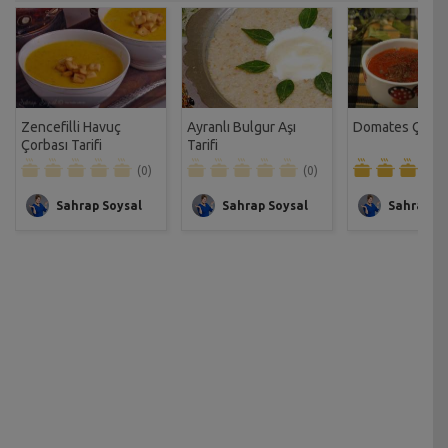
Zencefilli Havuç
Ayranlı Bulgur Aşı
Domates Çorbas
Çorbası Tarifi
Tarifi
(0)
(0)
Sahrap Soysal
Sahrap Soysal
Sahrap So