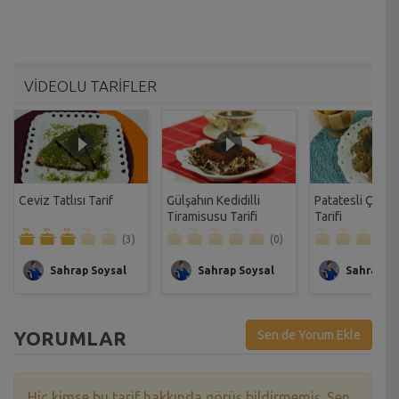
VİDEOLU TARİFLER
Ceviz Tatlısı Tarif
Gülşahın Kedidilli
Patatesli Çıtır 
Tiramisusu Tarifi
Tarifi
(3)
(0)
Sahrap Soysal
Sahrap Soysal
Sahrap So
YORUMLAR
Sen de Yorum Ekle
Hiç kimse bu tarif hakkında görüş bildirmemiş. Sen