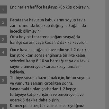
Enginarları hafifçe haşlayıp küp küp doğrayın.
Patates ve havucun kabuklarını soyup tavla
zarı formunda küp küp doğrayın. Soğanı da
incecik dilimleyin.
Orta boy bir tencerede soğanı sıvıyağda
hafifçe sararıncaya kadar, 2 dakika kavurun.
Önce havucu soğana ilave edin ve 1-2 dakika
karıştırdıktan sonra enginarla birlikte kalan
sebzeleri katıp 8-10 su bardağı et ya da tavuk
suyunu tencereye aktararak kaynamasını
bekleyin.
Terbiye sosunu hazırlamak için; limon suyunu
ve yumurta sarısını çırptıktan sonra,
kaynamakta olan çorbadan 1-2 kepçe
terbiyeye katıp karıştırın ve tencereye ilave
ederek 5 dakika daha pişirin.
Kırmızı pul biber, tuz ve ince ince kıydığınız