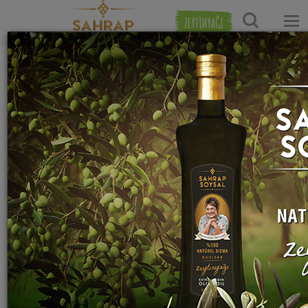
ZEYTİNYAĞI
Ana Sayfa
İçecek Tarifleri
Soğuk İçecek Tarifleri