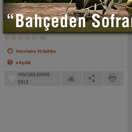
Kuru Erik Hoşafı Tarifi
Sahrap Soysal
Pilavların yanında serinlemek için servis edebilirsiniz.
(0)
Hazırlama 30 dakika
4 Kişilik
FAVORİLERİME
EKLE