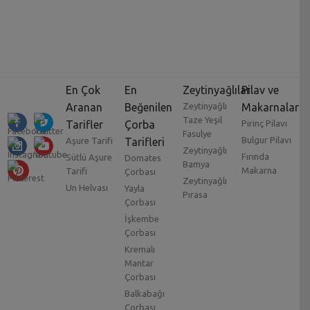
En Çok
En
Zeytinyağlılar
Pilav ve
Aranan
Beğenilen
Zeytinyağlı
Makarnalar
Taze Yeşil
Tarifler
Çorba
Pirinç Pilavı
Fasulye
Bulgur Pilavı
Aşure Tarifi
Tarifleri
Zeytinyağlı
Fırında
Sütlü Aşure
Domates
Bamya
Makarna
Tarifi
Çorbası
Zeytinyağlı
Un Helvası
Yayla
Pırasa
Çorbası
İşkembe
Çorbası
Kremalı
Mantar
Çorbası
Balkabağı
Çorbası