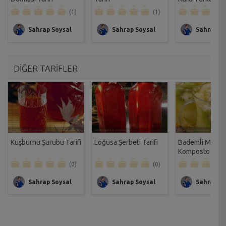
Tarifi
(1)
(1)
Sahrap Soysal
Sahrap Soysal
Sahrap So
DİĞER TARİFLER
Kuşburnu Şurubu Tarifi
Loğusa Şerbeti Tarifi
Bademli Meyve
Komposto Tarif
(0)
(0)
Sahrap Soysal
Sahrap Soysal
Sahrap So