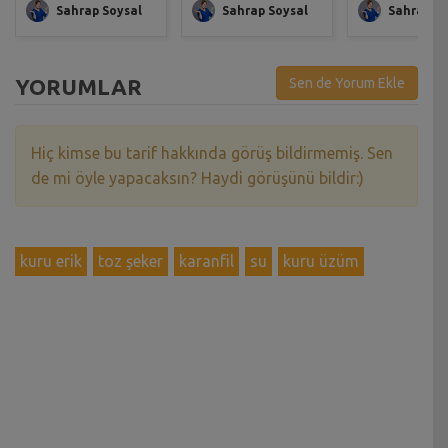
Sahrap Soysal
Sahrap Soysal
Sahrap So
YORUMLAR
Sen de Yorum Ekle
Hiç kimse bu tarif hakkında görüş bildirmemiş. Sen
de mi öyle yapacaksın? Haydi görüşünü bildir:)
kuru erik
toz şeker
karanfil
su
kuru üzüm