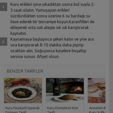
Kuru erikleri iyice yıkadıktan sonra bol suyla 2-
3 saat ıslatın. Yumuşayan erikleri
süzdürdükten sonra üzerine 6 su bardağı su
ilave ederek bir tencereye koyun.Karanfilleri de
ekleyerek orta ısılı ateşte sık sık karıştırarak
kaynatın.
Kaynamaya başlayınca şekeri katın ve yine ara
sıra karıştırarak 8-10 dakika daha pişirip
ocaktan alın. Soğuyunca kaselere boşaltıp
servise sunun. Afiyet olsun.
BENZER TARİFLER
Kuru Fasulyeli Ispanak
Kuru Domatesli Kısır
Annemin Ballı 
Dolması Tarifi
Tarifi
Kuru Yufka Bör