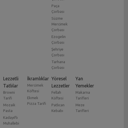
Paça
Çorbası
Süzme
Mercimek
Çorbası
Ezogelin
Çorbası
Şehriye
Çorbası
Tarhana
Çorbası
Lezzetli
İkramlıklar
Yöresel
Yan
Tatlılar
Mercimek
Lezzetler
Yemekler
Köftesi
Browni
Fellah
Makarna
Ekmek
Tarifi
Köftesi
Tarifleri
Pizza Tarifi
Mozaik
Patlıcan
Meze
Pasta
Kebabı
Tarifleri
Kadayıflı
Muhallebi