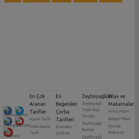
En Çok
En
Zeytinyağlılar
Pilav ve
Aranan
Beğenilen
Zeytinyağlı
Makarnalar
Taze Yeşil
Tarifler
Çorba
Pirinç Pilavı
Fasulye
Bulgur Pilavı
Aşure Tarifi
Tarifleri
Zeytinyağlı
Fırında
Sütlü Aşure
Domates
Bamya
Makarna
Tarifi
Çorbası
Zeytinyağlı