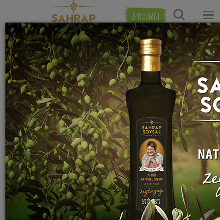
ZEYTİNYAĞI
Ana Sayfa
Hamur İşi Tarifleri
Börek Tarifleri
Kıym