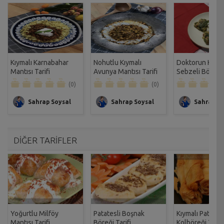
Kıymalı Karnabahar
Nohutlu Kıymalı
Doktorun Kıyma
Mantısı Tarifi
Avunya Mantısı Tarifi
Sebzeli Börek T
(0)
(0)
Sahrap Soysal
Sahrap Soysal
Sahrap So
DİĞER TARİFLER
Yoğurtlu Milföy
Patatesli Boşnak
Kıymalı Patatesl
Mantısı Tarifi
Böreği Tarifi
Kolböreği Tarifi