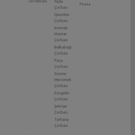
Un Helvası
Yayla
Pırasa
Çorbası
İşkembe
Çorbası
Kremalı
Mantar
Çorbası
Balkabağı
Çorbası
Paça
Çorbası
Süzme
Mercimek
Çorbası
Ezogelin
Çorbası
Şehriye
Çorbası
Tarhana
Çorbası