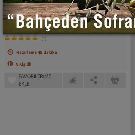
Kıymalı Tandır Böreği Tarifi
Sahrap Soysal
Harika bir kıymalı börek tarifi
(1)
Hazırlama 45 dakika
8 Kişilik
FAVORİLERİME
EKLE