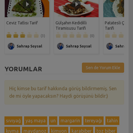
Ceviz Tatlısı Tarif
Gülşahın Kedidilli
Patatesli Çıtır 
Tiramisusu Tarifi
Tarifi
(3)
(0)
Sahrap Soysal
Sahrap Soysal
Sahrap So
YORUMLAR
Sen de Yorum Ekle
Hiç kimse bu tarif hakkında görüş bildirmemiş. Sen
de mi öyle yapacaksın? Haydi görüşünü bildir:)
sıvıyağ
yaş maya
un
margarin
tereyağı
tahin
kıyma
maydanoz
kimyon
karabiber
toz biber