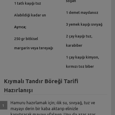
soğan
1 tatlı kaşığı tuz
1 demet maydanoz
Alabildiği kadar un
3 yemek kaşığı sıvıyağ
Ayrıca;
2 çay kaşığı tuz,
250 gr bitkisel
karabiber
margarin veya tereyağı
1 çay kaşığı kimyon,
kırmızı toz biber
Kıymalı Tandır Böreği Tarifi
Hazırlanışı
Hamuru hazırlamak için; ılık su, sıvıyağ, tuz ve
mayayı derin bir kaba aktarıp elinizle
karıştırarak mayayı ufalayın. Unu da azar azar