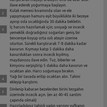
ilave ederek yoğurmaya başlayın.
Kulak memesi kıvamında olan ve ele
yapışmayan hamuru eşit büyüklükte iki bezeye
ayırıp oda sıcaklığında 30 dakika bekletin.
İç harcını hazırlamak için; sıvıyağı ve incecik
yemeklik doğradığınız soğanları geniş bir
tencereye koyup orta ısılı ateşin üzerine
oturtun. Sürekli karıştırarak 7-8 dakika kadar
kavurun. Kıymayı katıp 5 dakika daha
kavurduktan sonra incecik kıyılmış
maydanozu ilave edin. Tuz, biberler ve
kimyonu serpiştirip 5 dakika daha kavurun ve
ocaktan alın. Harcı soğumaya bırakın.
Yağı bir tavada eritip ocaktan alın. Tahini
ekleyip karıştırın.
Dinlenip kabaran bezelerden birini tezgahın
üzerinde incecik açın. (en az 40-45 santim
çapında olmalı)
Hazırladığınız tahinli yağın yarısını yufkanın