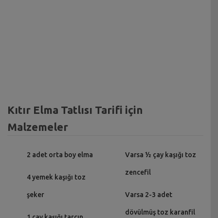
Kıtır Elma Tatlısı Tarifi için
Malzemeler
2 adet orta boy elma
Varsa ½ çay kaşığı toz
zencefil
4 yemek kaşığı toz
şeker
Varsa 2-3 adet
dövülmüş toz karanfil
1 çay kaşığı tarçın