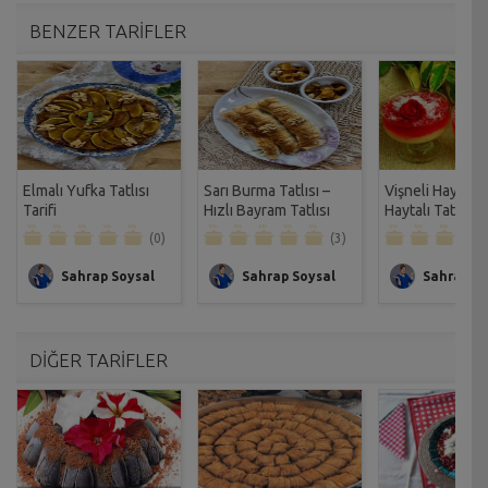
BENZER TARİFLER
Elmalı Yufka Tatlısı
Sarı Burma Tatlısı –
Vişneli Haytayl
Tarifi
Hızlı Bayram Tatlısı
Haytalı Tatlısı Ta
Tarifi
(0)
(3)
Sahrap Soysal
Sahrap Soysal
Sahrap So
DİĞER TARİFLER