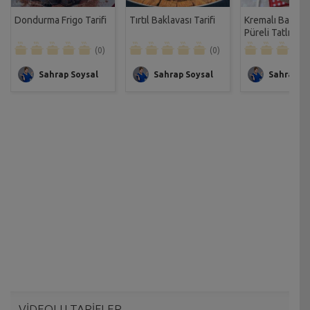
Dondurma Frigo Tarifi
Tırtıl Baklavası Tarifi
Kremalı Bal Ka
Püreli Tatlı Tarif
(0)
(0)
Sahrap Soysal
Sahrap Soysal
Sahrap So
VİDEOLU TARİFLER