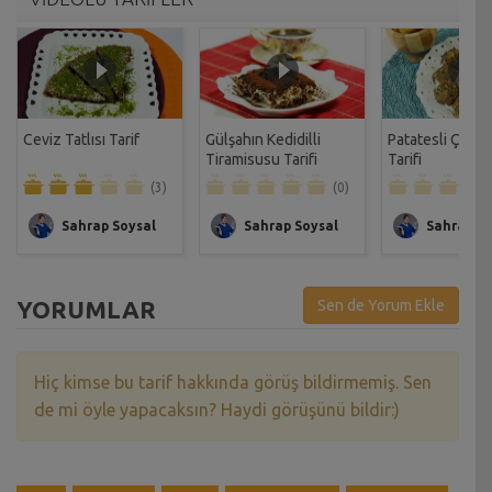
Ceviz Tatlısı Tarif
Gülşahın Kedidilli
Patatesli Çıtır 
Tiramisusu Tarifi
Tarifi
(3)
(0)
Sahrap Soysal
Sahrap Soysal
Sahrap So
YORUMLAR
Sen de Yorum Ekle
Hiç kimse bu tarif hakkında görüş bildirmemiş. Sen
de mi öyle yapacaksın? Haydi görüşünü bildir:)