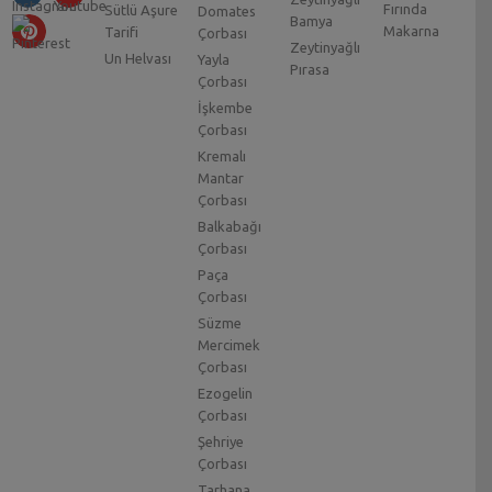
Fırında
Sütlü Aşure
Domates
Bamya
Makarna
Tarifi
Çorbası
Zeytinyağlı
Un Helvası
Yayla
Pırasa
Çorbası
İşkembe
Çorbası
Kremalı
Mantar
Çorbası
Balkabağı
Çorbası
Paça
Çorbası
Süzme
Mercimek
Çorbası
Ezogelin
Çorbası
Şehriye
Çorbası
Tarhana