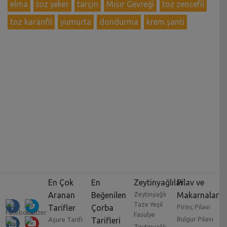
elma
toz şeker
tarçın
Mısır Gevreği
toz zencefil
toz karanfil
yumurta
dondurma
krem şanti
En Çok
En
Zeytinyağlılar
Pilav ve
Aranan
Beğenilen
Zeytinyağlı
Makarnalar
Taze Yeşil
Tarifler
Çorba
Pirinç Pilavı
Fasulye
Bulgur Pilavı
Aşure Tarifi
Tarifleri
Zeytinyağlı