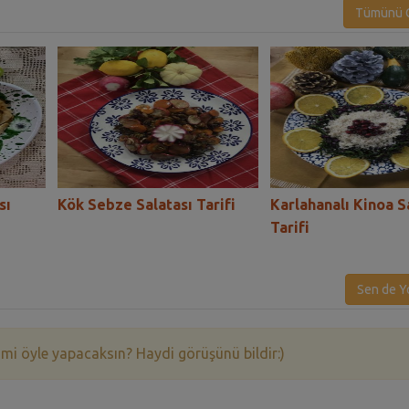
Tümünü G
sı
Kök Sebze Salatası Tarifi
Karlahanalı Kinoa S
Tarifi
Sen de Y
 mi öyle yapacaksın? Haydi görüşünü bildir:)