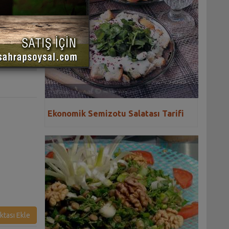
 YAZDIR
Ekonomik Semizotu Salatası Tarifi
ktası Ekle