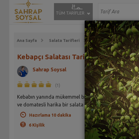
TÜM TARİFLER
Ana Sayfa
Salata Tarifleri
Yeşil Salata Tarifleri
Kebapçı Salatası Tarifi
Sahrap Soysal
(1)
Kebabın yanında mükemmel bir eşlikçi olan bol soğan
ve domatesli harika bir salata
Hazırlama 10 dakika
6 Kişilik