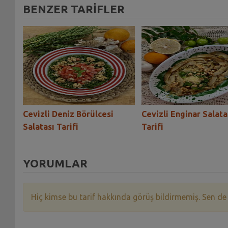
BENZER TARİFLER
sı
Cevizli Deniz Börülcesi
Cevizli Enginar Salata
Salatası Tarifi
Tarifi
YORUMLAR
Hiç kimse bu tarif hakkında görüş bildirmemiş. Sen de