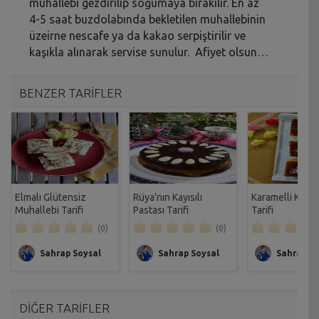
muhallebi gezdirilip soğumaya bırakılır. En az
4-5 saat buzdolabında bekletilen muhallebinin
üzeirne nescafe ya da kakao serpiştirilir ve
kaşıkla alınarak servise sunulur. Afiyet olsun…
BENZER TARİFLER
Elmalı Glütensiz
Rüya'nın Kayısılı
Karamelli Kıbrıs 
Muhallebi Tarifi
Pastası Tarifi
Tarifi
(0)
(0)
Sahrap Soysal
Sahrap Soysal
Sahrap So
DİĞER TARİFLER