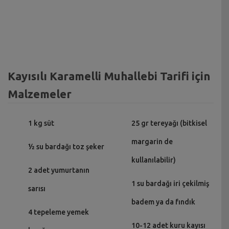
Kayısılı Karamelli Muhallebi Tarifi için
Malzemeler
1 kg süt
25 gr tereyağı (bitkisel
margarin de
½ su bardağı toz şeker
kullanılabilir)
2 adet yumurtanın
1 su bardağı iri çekilmiş
sarısı
badem ya da fındık
4 tepeleme yemek
10-12 adet kuru kayısı