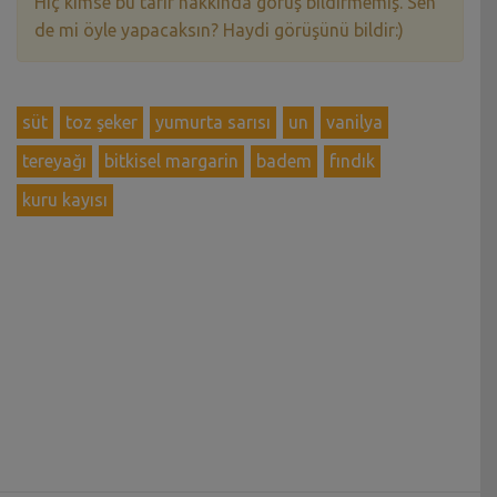
Hiç kimse bu tarif hakkında görüş bildirmemiş. Sen
de mi öyle yapacaksın? Haydi görüşünü bildir:)
süt
toz şeker
yumurta sarısı
un
vanilya
tereyağı
bitkisel margarin
badem
fındık
kuru kayısı