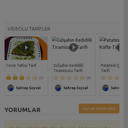
VİDEOLU TARİFLER
Ceviz Tatlısı Tarif
Gülşahın Kedidilli
Patatesli Çıtır 
Tiramisusu Tarifi
Tarifi
(3)
(0)
Sahrap Soysal
Sahrap Soysal
Sahrap So
YORUMLAR
Sen de Yorum Ekle