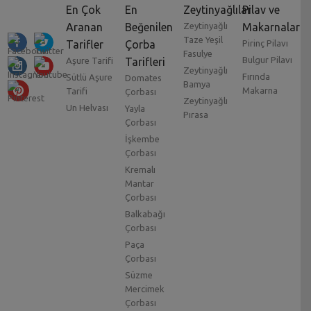
En Çok
En
Zeytinyağlılar
Pilav ve
Aranan
Beğenilen
Zeytinyağlı
Makarnalar
Taze Yeşil
Tarifler
Çorba
Pirinç Pilavı
Fasulye
Bulgur Pilavı
Aşure Tarifi
Tarifleri
Zeytinyağlı
Fırında
Sütlü Aşure
Domates
Bamya
Makarna
Tarifi
Çorbası
Zeytinyağlı
Un Helvası
Yayla
Pırasa
Çorbası
İşkembe
Çorbası
Kremalı
Mantar
Çorbası
Balkabağı
Çorbası
Paça
Çorbası
Süzme
Mercimek
Çorbası