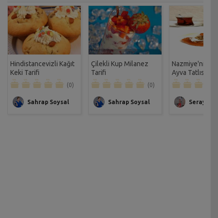
Hindistancevizli Kağıt
Çilekli Kup Milanez
Nazmiye'nin Ka
Keki Tarifi
Tarifi
Ayva Tatlısı
(0)
(0)
Sahrap Soysal
Sahrap Soysal
Seray Ba