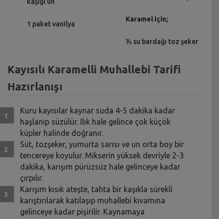
kaşığı un
Karamel için;
1 paket vanilya
½ su bardağı toz şeker
Kayısılı Karamelli Muhallebi Tarifi
Hazırlanışı
Kuru kayısılar kaynar suda 4-5 dakika kadar
haşlanıp süzülür. Ilık hale gelince çok küçök
küpler halinde doğranır.
Süt, tozşeker, yumurta sarısı ve un orta boy bir
tencereye koyulur. Mikserin yüksek devriyle 2-3
dakika, karışım pürüzsüz hale gelinceye kadar
çırpılır.
Karışım kısık ateşte, tahta bir kaşıkla sürekli
karıştırılarak katılaşıp muhallebi kıvamına
gelinceye kadar pişirilir. Kaynamaya