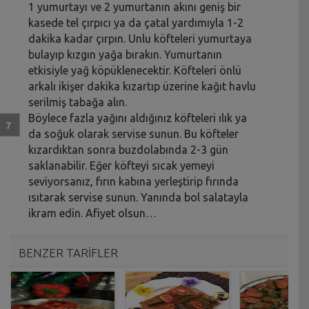
1 yumurtayı ve 2 yumurtanın akını geniş bir
kasede tel çırpıcı ya da çatal yardımıyla 1-2
dakika kadar çırpın. Unlu köfteleri yumurtaya
bulayıp kızgın yağa bırakın. Yumurtanın
etkisiyle yağ köpüklenecektir. Köfteleri önlü
arkalı ikişer dakika kızartıp üzerine kağıt havlu
serilmiş tabağa alın.
Böylece fazla yağını aldığınız köfteleri ılık ya
da soğuk olarak servise sunun. Bu köfteler
kızardıktan sonra buzdolabında 2-3 gün
saklanabilir. Eğer köfteyi sıcak yemeyi
seviyorsanız, fırın kabına yerleştirip fırında
ısıtarak servise sunun. Yanında bol salatayla
ikram edin. Afiyet olsun…
BENZER TARİFLER