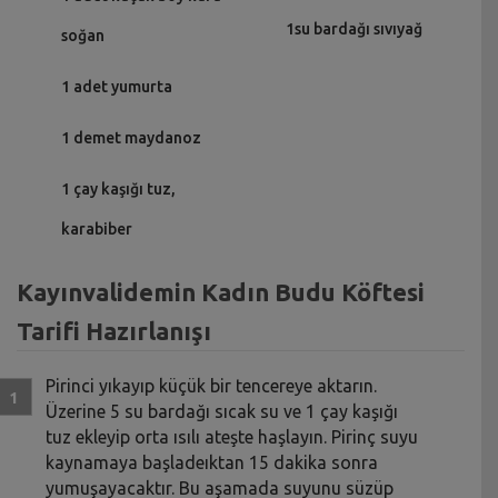
1su bardağı sıvıyağ
soğan
1 adet yumurta
1 demet maydanoz
1 çay kaşığı tuz,
karabiber
Kayınvalidemin Kadın Budu Köftesi
Tarifi Hazırlanışı
Pirinci yıkayıp küçük bir tencereye aktarın.
Üzerine 5 su bardağı sıcak su ve 1 çay kaşığı
tuz ekleyip orta ısılı ateşte haşlayın. Pirinç suyu
kaynamaya başladeıktan 15 dakika sonra
yumuşayacaktır. Bu aşamada suyunu süzüp