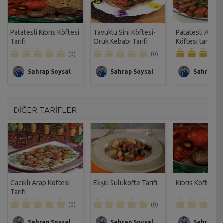
Patatesli Kıbrıs Köftesi
Tavuklu Sini Köftesi-
Patatesli Antak
Tarifi
Oruk Kebabı Tarifi
Köftesi tarifi
(0)
(0)
Sahrap Soysal
Sahrap Soysal
Sahrap So
DİĞER TARİFLER
Cacıklı Arap Köftesi
Ekşili Suluköfte Tarifi
Kıbrıs Köftesi Ta
Tarifi
(0)
(0)
Sahrap Soysal
Sahrap Soysal
Sahrap So