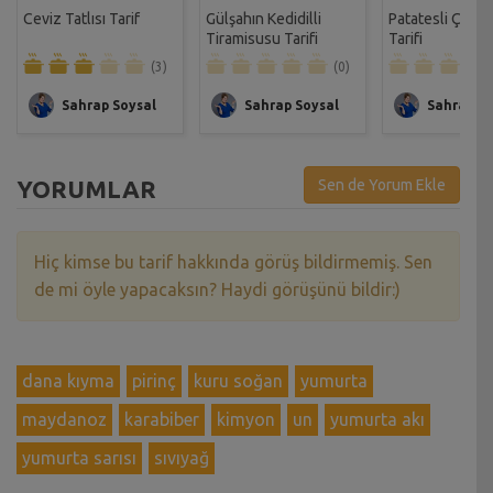
Ceviz Tatlısı Tarif
Gülşahın Kedidilli
Patatesli Çıtır 
Tiramisusu Tarifi
Tarifi
(3)
(0)
Sahrap Soysal
Sahrap Soysal
Sahrap So
YORUMLAR
Sen de Yorum Ekle
Hiç kimse bu tarif hakkında görüş bildirmemiş. Sen
de mi öyle yapacaksın? Haydi görüşünü bildir:)
dana kıyma
pirinç
kuru soğan
yumurta
maydanoz
karabiber
kimyon
un
yumurta akı
yumurta sarısı
sıvıyağ