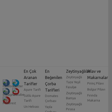
En Çok
En
Zeytinyağlılar
Pilav ve
Aranan
Beğenilen
Zeytinyağlı
Makarnalar
Taze Yeşil
Tarifler
Çorba
Pirinç Pilavı
Fasulye
Bulgur Pilavı
Aşure Tarifi
Tarifleri
Zeytinyağlı
Fırında
Sütlü Aşure
Domates
Bamya
Makarna
Tarifi
Çorbası
Zeytinyağlı
Un Helvası
Yayla
Pırasa
Çorbası