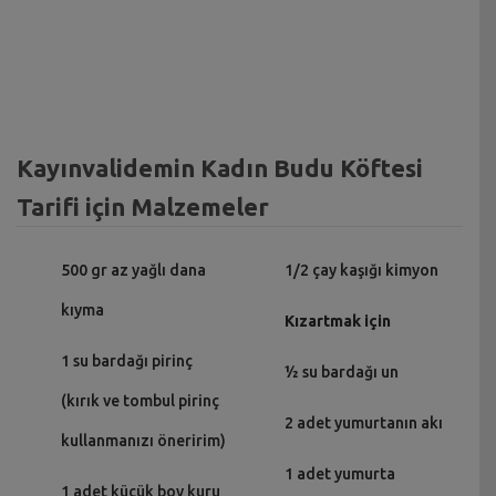
Kayınvalidemin Kadın Budu Köftesi
Tarifi için Malzemeler
500 gr az yağlı dana
1/2 çay kaşığı kimyon
kıyma
Kızartmak için
1 su bardağı pirinç
½ su bardağı un
(kırık ve tombul pirinç
2 adet yumurtanın akı
kullanmanızı öneririm)
1 adet yumurta
1 adet küçük boy kuru