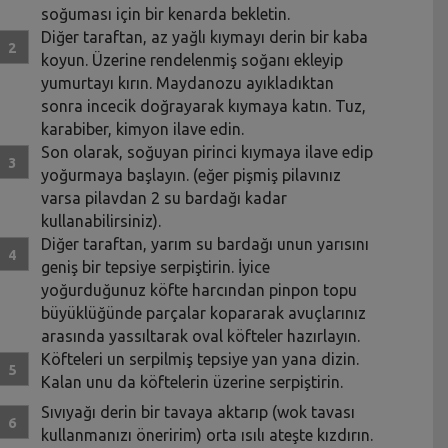
soğuması için bir kenarda bekletin.
Diğer taraftan, az yağlı kıymayı derin bir kaba
koyun. Üzerine rendelenmiş soğanı ekleyip
yumurtayı kırın. Maydanozu ayıkladıktan
sonra incecik doğrayarak kıymaya katın. Tuz,
karabiber, kimyon ilave edin.
Son olarak, soğuyan pirinci kıymaya ilave edip
yoğurmaya başlayın. (eğer pişmiş pilavınız
varsa pilavdan 2 su bardağı kadar
kullanabilirsiniz).
Diğer taraftan, yarım su bardağı unun yarısını
geniş bir tepsiye serpiştirin. İyice
yoğurduğunuz köfte harcından pinpon topu
büyüklüğünde parçalar kopararak avuçlarınız
arasında yassıltarak oval köfteler hazırlayın.
Köfteleri un serpilmiş tepsiye yan yana dizin.
Kalan unu da köftelerin üzerine serpiştirin.
Sıvıyağı derin bir tavaya aktarıp (wok tavası
kullanmanızı öneririm) orta ısılı ateşte kızdırın.