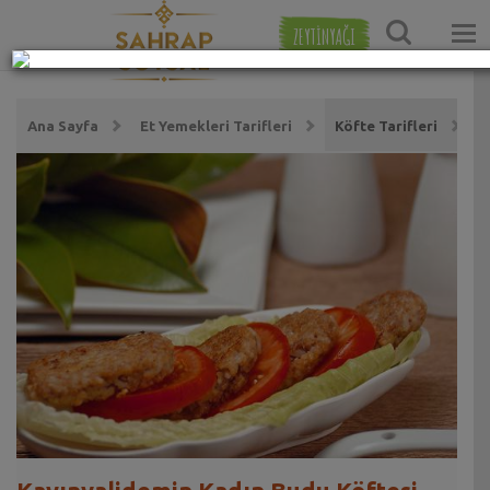
ZEYTİNYAĞI
Ana Sayfa
Et Yemekleri Tarifleri
Köfte Tarifleri