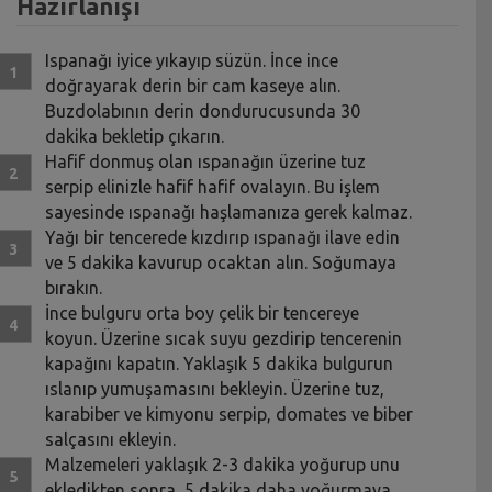
Hazırlanışı
Ispanağı iyice yıkayıp süzün. İnce ince
doğrayarak derin bir cam kaseye alın.
Buzdolabının derin dondurucusunda 30
dakika bekletip çıkarın.
Hafif donmuş olan ıspanağın üzerine tuz
serpip elinizle hafif hafif ovalayın. Bu işlem
sayesinde ıspanağı haşlamanıza gerek kalmaz.
Yağı bir tencerede kızdırıp ıspanağı ilave edin
ve 5 dakika kavurup ocaktan alın. Soğumaya
bırakın.
İnce bulguru orta boy çelik bir tencereye
koyun. Üzerine sıcak suyu gezdirip tencerenin
kapağını kapatın. Yaklaşık 5 dakika bulgurun
ıslanıp yumuşamasını bekleyin. Üzerine tuz,
karabiber ve kimyonu serpip, domates ve biber
salçasını ekleyin.
Malzemeleri yaklaşık 2-3 dakika yoğurup unu
ekledikten sonra 5 dakika daha yoğurmaya