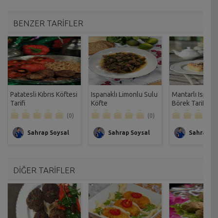
BENZER TARİFLER
Patatesli Kıbrıs Köftesi
Ispanaklı Limonlu Sulu
Mantarlı Ispana
Tarifi
Köfte
Börek Tarifi
(0)
(0)
Sahrap Soysal
Sahrap Soysal
Sahrap So
DİĞER TARİFLER