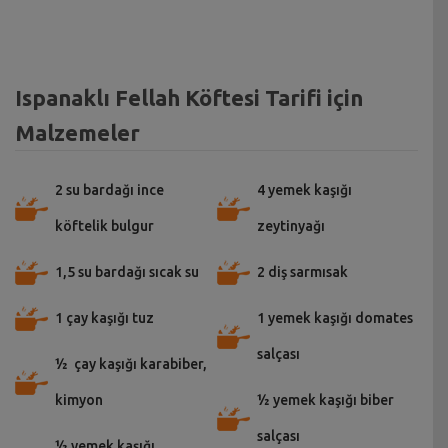
Ispanaklı Fellah Köftesi Tarifi için
Malzemeler
2 su bardağı ince
4 yemek kaşığı
köftelik bulgur
zeytinyağı
1,5 su bardağı sıcak su
2 diş sarmısak
1 çay kaşığı tuz
1 yemek kaşığı domates
salçası
½ çay kaşığı karabiber,
kimyon
½ yemek kaşığı biber
salçası
½ yemek kaşığı