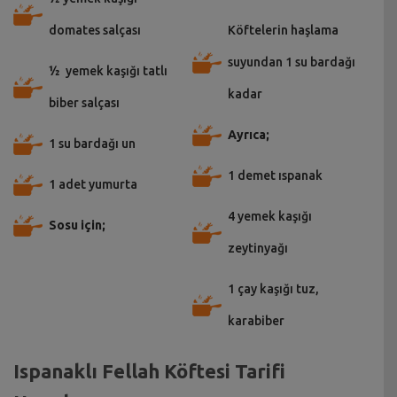
domates salçası
Köftelerin haşlama
suyundan 1 su bardağı
½ yemek kaşığı tatlı
kadar
biber salçası
Ayrıca;
1 su bardağı un
1 demet ıspanak
1 adet yumurta
4 yemek kaşığı
Sosu için;
zeytinyağı
1 çay kaşığı tuz,
karabiber
Ispanaklı Fellah Köftesi Tarifi