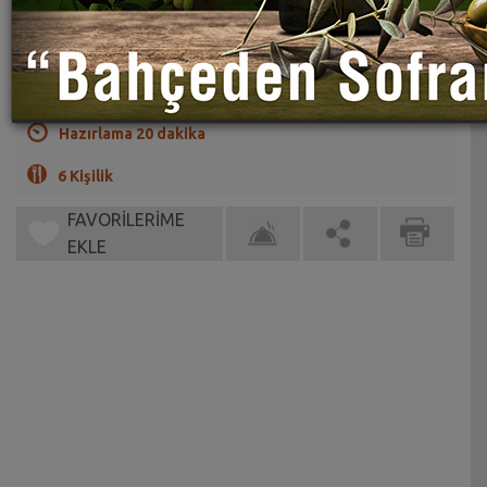
Ispanaklı ve bulgurlu çok lezzetli bir köfte.
(0)
Hazırlama 20 dakika
6 Kişilik
FAVORİLERİME
EKLE