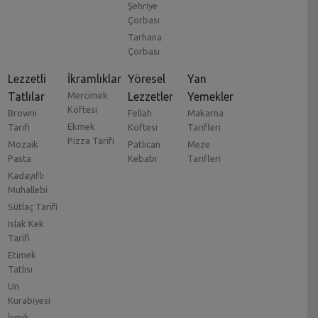
Şehriye
Çorbası
Tarhana
Çorbası
Lezzetli
İkramlıklar
Yöresel
Yan
Tatlılar
Mercimek
Lezzetler
Yemekler
Köftesi
Browni
Fellah
Makarna
Ekmek
Tarifi
Köftesi
Tarifleri
Pizza Tarifi
Mozaik
Patlıcan
Meze
Pasta
Kebabı
Tarifleri
Kadayıflı
Muhallebi
Sütlaç Tarifi
Islak Kek
Tarifi
Etimek
Tatlısı
Un
Kurabiyesi
İrmik