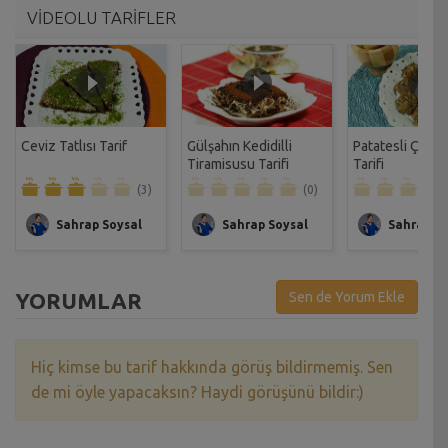
VİDEOLU TARİFLER
Ceviz Tatlısı Tarif
Gülşahın Kedidilli
Patatesli Çıtır 
Tiramisusu Tarifi
Tarifi
(3)
(0)
Sahrap Soysal
Sahrap Soysal
Sahrap So
YORUMLAR
Sen de Yorum Ekle
Hiç kimse bu tarif hakkında görüş bildirmemiş. Sen
de mi öyle yapacaksın? Haydi görüşünü bildir:)