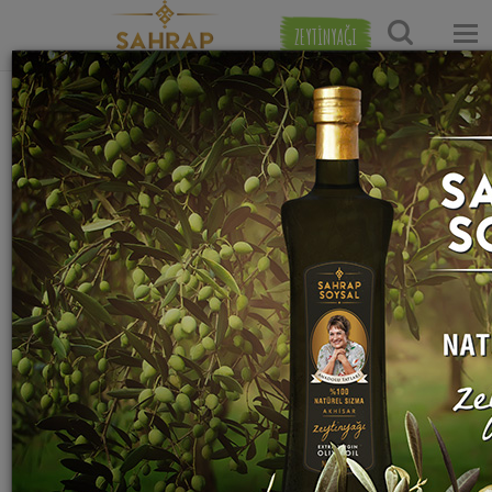
ZEYTİNYAĞI
Ana Sayfa
Et Yemekleri Tarifleri
Köfte Tarifleri
Ispanaklı Fellah Köftesi Tarifi
Sahrap Soysal