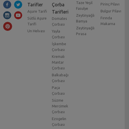
Taze Yeşil
Tarifler
Çorba
Pirinç Pilavı
Fasulye
Bulgur Pilavı
Aşure Tarifi
Tarifleri
Zeytinyağlı
Fırında
Sütlü Aşure
Domates
Bamya
Makarna
Tarifi
Çorbası
Zeytinyağlı
Un Helvası
Yayla
Pırasa
Çorbası
İşkembe
Çorbası
Kremalı
Mantar
Çorbası
Balkabağı
Çorbası
Paça
Çorbası
Süzme
Mercimek
Çorbası
Ezogelin
Çorbası