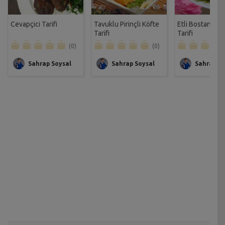
Cevapçici Tarifi
Tavuklu Pirinçli Köfte
Etli Bostaniye 
Tarifi
Tarifi
(0)
(0)
Sahrap Soysal
Sahrap Soysal
Sahrap So