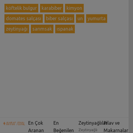
köftelik bulgur
karabiber
kimyon
domates salçası
biber salçası
un
yumurta
zeytinyağı
sarımsak
ıspanak
En Çok
En
Zeytinyağlılar
Pilav ve
Aranan
Beğenilen
Zeytinyağlı
Makarnalar