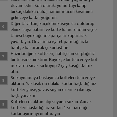
devam edin. Son olarak, yumurtayı katıp
birkaç dakika daha, hamur macun kıvamına
gelinceye kadar yoğurun.
Diğer taraftan, küçük bir kaseye su doldurup
elinizi suya batırın ve köfte hamurundan vişne
tanesi büyüklüğünde parçalar kopararak
yuvarlayın. Ortalarına işaret parmağınızla
hafifçe bastırarak çukurlaştırın.
Hazırladığınız köfteleri, hafifçe un serptiğiniz
bir tepside biriktirin. Büyükçe bir tencereye bol
miktarda sıcak su koyup 2 çay kaşığı da tuz
atın.
Su kaynamaya başlayınca köfteleri tencereye
aktarın. Yaklaşık on dakika kadar haşladığınız
köfteler yavaş yavaş suyun üzerine çıkmaya
başlayacaktır.
Köfteleri ocaktan alıp suyunu süzün. Ancak
köfteleri haşladığınız sudan 1 su bardağı
kadar ayırmayı unutmayın.