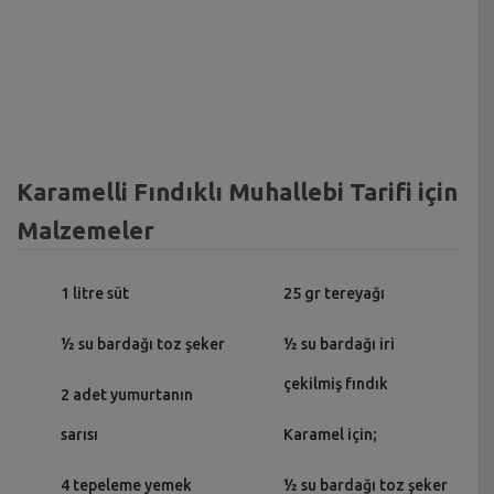
Karamelli Fındıklı Muhallebi Tarifi için
Malzemeler
1 litre süt
25 gr tereyağı
½ su bardağı toz şeker
½ su bardağı iri
çekilmiş fındık
2 adet yumurtanın
sarısı
Karamel için;
4 tepeleme yemek
½ su bardağı toz şeker