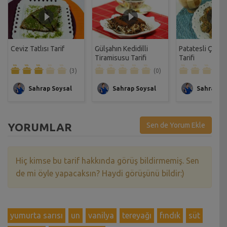
Ceviz Tatlısı Tarif
Gülşahın Kedidilli
Patatesli Çıtır 
Tiramisusu Tarifi
Tarifi
(3)
(0)
Sahrap Soysal
Sahrap Soysal
Sahrap So
YORUMLAR
Sen de Yorum Ekle
Hiç kimse bu tarif hakkında görüş bildirmemiş. Sen
de mi öyle yapacaksın? Haydi görüşünü bildir:)
yumurta sarısı
un
vanilya
tereyağı
fındık
süt