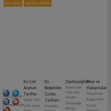
toz şeker
çekilmiş fındık
En Çok
En
Zeytinyağlılar
Pilav ve
Aranan
Beğenilen
Zeytinyağlı
Makarnalar
Taze Yeşil
Tarifler
Çorba
Pirinç Pilavı
Fasulye
Bulgur Pilavı
Aşure Tarifi
Tarifleri
Zeytinyağlı
Fırında
Sütlü Aşure
Domates
Bamya
Makarna
Tarifi
Çorbası