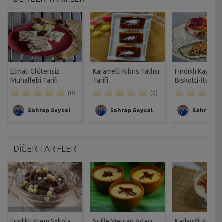
Elmalı Glütensiz
Karamelli Kıbrıs Tatlısı
Fındıklı Kayısılı
Muhallebi Tarifi
Tarifi
Biskotti-İtalya
Kurabiyesi Tarif
(0)
(0)
Sahrap Soysal
Sahrap Soysal
Sahrap So
DİĞER TARİFLER
Fındıklı Krem Şokola
Sufle Mercan Adası
Kadayıflı Keşkül