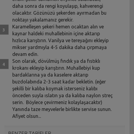
daha sonra da rengi koyulaşıp, kahverengi
olacaktır. Gözünüzü şekerden ayırmadan bu
noktayı yakalamanız gerekir.
Karamelleşen şekeri hemen ocaktan alın ve
kaynar haldeki muhallebinin içine aktarıp
hızlıca karıştırın. Vanilya ve tereyağını ekleyip
mikser yardmıyla 4-5 dakika daha çırpmaya
devam edin.
Son olarak, dövülmüş fındık ya da fıstıklı
krokanı ekleyip karıştırın. Muhallebiyi kup
bardaklarına ya da kaselere aktarıp
buzdolabında 2-3 saat kadar bekletin. (eğer
şekilli bir kalıba koymak isterseniz kalıbı
önceden suyla ıslatın ya da kalıba naylon streç
serin. Böylece çevirmeniz kolaylaşacaktır)
Yanında taze meyvelerle birlikte servise sunun.
Afiyet olsun...
BENZER TARİFLER