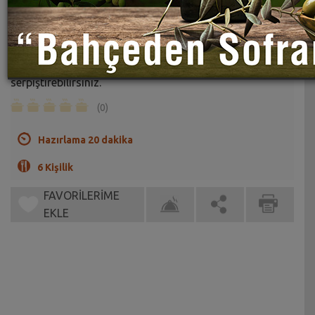
Karamelli Fındıklı Muhallebi Tarifi
Sahrap Soysal
Üzerine hindistan cevizi ve nescafe de
serpiştirebilirsiniz.
(0)
Hazırlama 20 dakika
6 Kişilik
FAVORİLERİME
EKLE