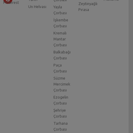
Zeytinyağlı
Un Helvası
Yayla
Pırasa
Çorbası
İşkembe
Çorbası
Kremalı
Mantar
Çorbası
Balkabağı
Çorbası
Paça
Çorbası
Süzme
Mercimek
Çorbası
Ezogelin
Çorbası
Şehriye
Çorbası
Tarhana
Çorbası