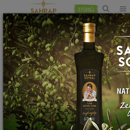
ZEYTİNYAĞI
Ana Sayfa
Tatlı Tarifleri
Sütlü Tatlı Tarifleri