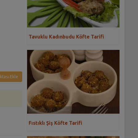
Tavuklu Kadınbudu Köfte Tarifi
ktası Ekle
Fıstıklı Şiş Köfte Tarifi