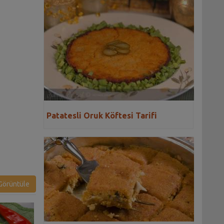
Patatesli Oruk Köftesi Tarifi
örüntüle