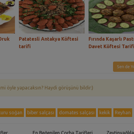
Oruk
Patatesli Antakya Köftesi
Fırında Kaşarlı Past
tarifi
Davet Köftesi Tarif
Sen de Y
 mi öyle yapacaksın? Haydi görüşünü bildir:)
kuru soğan
biber salçası
domates salçası
kekik
Reyhan
fler
En Beğenilen Çorba Tarifleri
Zeytinyağlıla