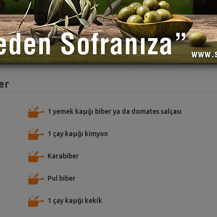
TARİFE PUAN VER
TARİFİ PAYLAŞ
TARİFİ
er
1 yemek kaşığı biber ya da domates salçası
1 çay kaşığı kimyon
Karabiber
Pul biber
1 çay kaşığı kekik