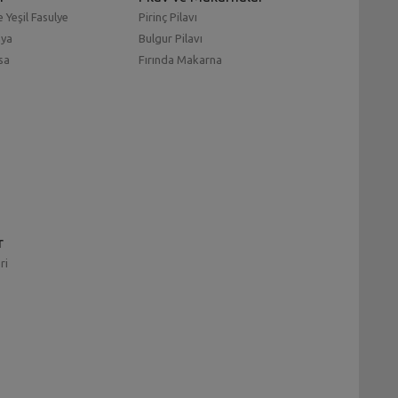
 Yeşil Fasulye
Pirinç Pilavı
mya
Bulgur Pilavı
sa
Fırında Makarna
r
ri