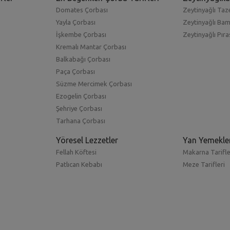
Domates Çorbası
Zeytinyağlı Taze
Yayla Çorbası
Zeytinyağlı Ba
İşkembe Çorbası
Zeytinyağlı Pıra
Kremalı Mantar Çorbası
Balkabağı Çorbası
Paça Çorbası
Süzme Mercimek Çorbası
Ezogelin Çorbası
Şehriye Çorbası
Tarhana Çorbası
Yöresel Lezzetler
Yan Yemekle
Fellah Köftesi
Makarna Tarifle
Patlıcan Kebabı
Meze Tarifleri