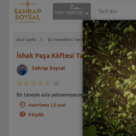
TÜM TARİFLER
Ana Sayfa
Et Yemekleri Tarifleri
Köfte Tarifleri
İshak Paşa Köftesi Tarifi
Sahrap Soysal
(0)
Bir taneyle asla yetinemeyeceğiniz bir tarif.
Hazırlama 1,5 saat
8 Kişilik