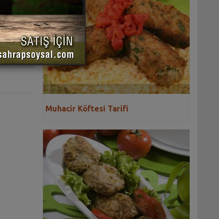
 YAZDIR
Muhacir Köftesi Tarifi