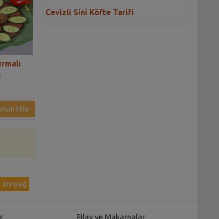
Cevizli Sini Köfte Tarifi
ırmalı
Kıymalı Ispanaklı Fellah
Fıstıklı Bulgurlu
i
Köftesi Tarifi
Köftesi
orum Ekle
sıvıyağ
r
Pilav ve Makarnalar