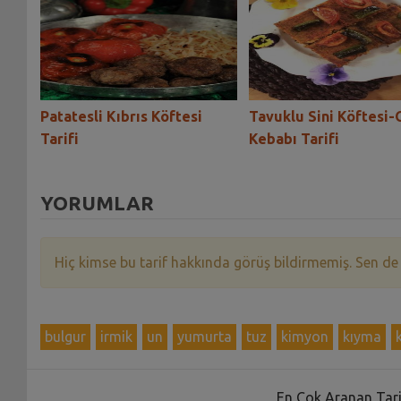
rifi
Patatesli Kıbrıs Köftesi
Tavuklu Sini Köftesi-
Tarifi
Kebabı Tarifi
YORUMLAR
Hiç kimse bu tarif hakkında görüş bildirmemiş. Sen de
bulgur
irmik
un
yumurta
tuz
kimyon
kıyma
En Çok Aranan Tari