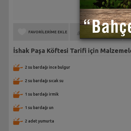
FAVORİLERİME EKLE
BEN DE YAPTIM
İshak Paşa Köftesi Tarifi için Malzemel
2 su bardağı ince bulgur
2 su bardağı sıcak su
1 su bardağı irmik
1 su bardağı un
2 adet yumurta