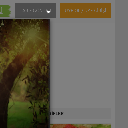
ĞI
Close
TARİF GÖNDER
ÜYE OL / ÜYE GİRİŞİ
×
DİĞER TARİFLER