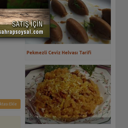
 YAZDIR
Pekmezli Ceviz Helvası Tarifi
ktası Ekle