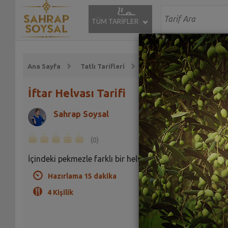
TÜM TARİFLER
Ana Sayfa
Tatlı Tarifleri
Helva Tarifleri
İftar Helvası Tarifi
Sahrap Soysal
(0)
İçindeki pekmezle farklı bir helva
Hazırlama 15 dakika
4 Kişilik