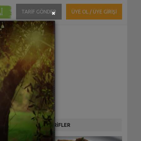
ĞI
Close
TARİF GÖNDER
ÜYE OL / ÜYE GİRİŞİ
×
DİĞER TARİFLER