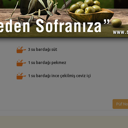
TARİFE PUAN VER
TARİFİ PAYLAŞ
TARİFİ
3 su bardağı süt
1 su bardağı pekmez
1 su bardağı ince çekilmiş ceviz içi
Püf No