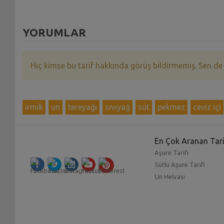
YORUMLAR
Hiç kimse bu tarif hakkında görüş bildirmemiş. Sen de
irmik
un
tereyağı
sıvıyağ
süt
pekmez
ceviz içi
En Çok Aranan Tari
Aşure Tarifi
Sütlü Aşure Tarifi
Un Helvası