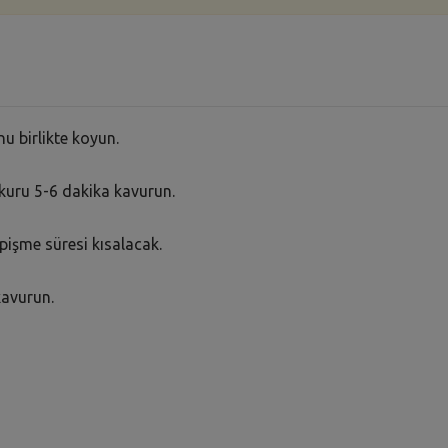
nu birlikte koyun.
u kuru 5-6 dakika kavurun.
pişme süresi kısalacak.
kavurun.