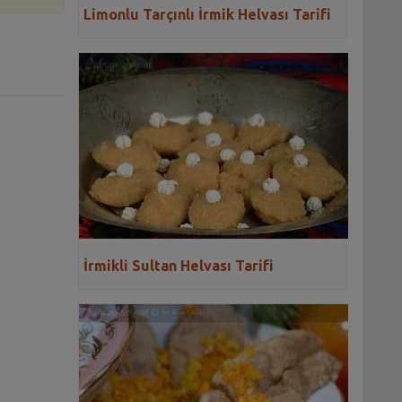
Limonlu Tarçınlı İrmik Helvası Tarifi
İrmikli Sultan Helvası Tarifi