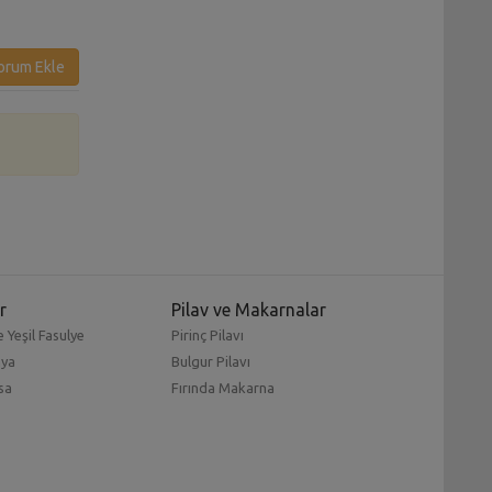
orum Ekle
r
Pilav ve Makarnalar
 Yeşil Fasulye
Pirinç Pilavı
mya
Bulgur Pilavı
sa
Fırında Makarna