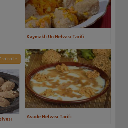
Kaymaklı Un Helvası Tarifi
örüntüle
Asude Helvası Tarifi
elvası
Elazığ'ın Vişne Helvası Tarifi
İftar Helvası Tari