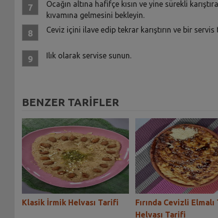
Ocağın altına hafifçe kısın ve yine sürekli karışt
kıvamına gelmesini bekleyin.
Ceviz içini ilave edip tekrar karıştırın ve bir servi
Ilık olarak servise sunun.
BENZER TARİFLER
Klasik İrmik Helvası Tarifi
Fırında Cevizli Elmalı
Helvası Tarifi