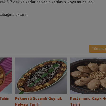
ırarak 5-7 dakika kadar helvanın katılaşıp, koyu muhallebi
s tabağına aktarın.
Tümünü G
 Tahin
Pekmezli Susamlı Göynük
Kastamonu Kaşık H
Helvası Tarifi
Tarifi