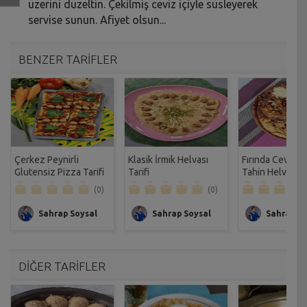
üzerini düzeltin. Çekilmiş ceviz içiyle süsleyerek
servise sunun. Afiyet olsun...
BENZER TARİFLER
Çerkez Peynirli
Klasik İrmik Helvası
Fırında Cevizli 
Glutensiz Pizza Tarifi
Tarifi
Tahin Helvası Ta
(0)
(0)
Sahrap Soysal
Sahrap Soysal
Sahrap So
DİĞER TARİFLER