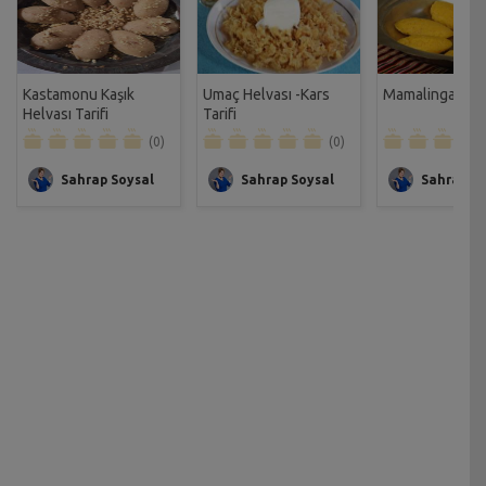
Kastamonu Kaşık
Umaç Helvası -Kars
Mamalinga Tarif
Helvası Tarifi
Tarifi
(0)
(0)
Sahrap Soysal
Sahrap Soysal
Sahrap So