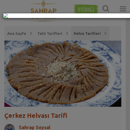
ZEYTİNYAĞI
Ana Sayfa
Tatlı Tarifleri
Helva Tarifleri
Çerkez Helvası Tarifi
Sahrap Soysal