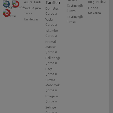
Bulgur Pilavı
Aşure Tarifi
Tarifleri
Zeytinyağlı
Fırında
Sütlü Aşure
Domates
Bamya
Makarna
Tarifi
Çorbası
Zeytinyağlı
Un Helvası
Yayla
Pırasa
Çorbası
İşkembe
Çorbası
Kremalı
Mantar
Çorbası
Balkabağı
Çorbası
Paça
Çorbası
Süzme
Mercimek
Çorbası
Ezogelin
Çorbası
Şehriye
Çorbası