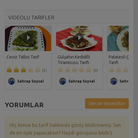
VİDEOLU TARİFLER
Ceviz Tatlısı Tarif
Gülşahın Kedidilli
Patatesli Çıtır 
Tiramisusu Tarifi
Tarifi
(3)
(0)
Sahrap Soysal
Sahrap Soysal
Sahrap So
YORUMLAR
Sen de Yorum Ekle
Hiç kimse bu tarif hakkında görüş bildirmemiş. Sen
de mi öyle yapacaksın? Haydi görüşünü bildir:)