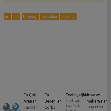
un
süt
tereyağı
toz şeker
cevzi içi
En Çok
En
Zeytinyağlılar
Pilav ve
Aranan
Beğenilen
Zeytinyağlı
Makarnalar
Taze Yeşil
Tarifler
Çorba
Pirinç Pilavı
Fasulye