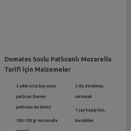
Domates Soslu Patlıcanlı Mozarella
Tarifi için Malzemeler
3 adet orta boy uzun
2 diş dövülmüş
patlıcan (kemer
sarmısak
patlıcanı da denir)
1 çay kaşığı tuz,
100-150 gr mozerella
karabiber
peyniri