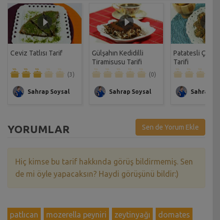
Ceviz Tatlısı Tarif
Gülşahın Kedidilli
Patatesli Çıtır 
Tiramisusu Tarifi
Tarifi
(3)
(0)
Sahrap Soysal
Sahrap Soysal
Sahrap So
YORUMLAR
Sen de Yorum Ekle
Hiç kimse bu tarif hakkında görüş bildirmemiş. Sen
de mi öyle yapacaksın? Haydi görüşünü bildir:)
patlıcan
mozerella peyniri
zeytinyağı
domates