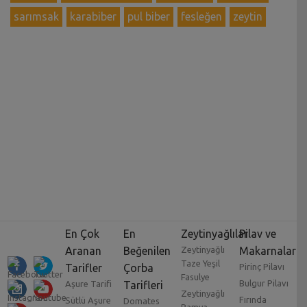
sarımsak
karabiber
pul biber
fesleğen
zeytin
En Çok
En
Zeytinyağlılar
Pilav ve
Aranan
Beğenilen
Zeytinyağlı
Makarnalar
Taze Yeşil
Tarifler
Çorba
Pirinç Pilavı
Fasulye
Bulgur Pilavı
Aşure Tarifi
Tarifleri
Zeytinyağlı
Fırında
Sütlü Aşure
Domates