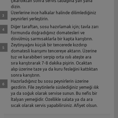
çıkardıktan sonra servis tabağına yan yana
dizin.
Üzerlerine ince halkalar halinde dilimlediğiniz
peynirleri yerleştirin.
Diğer taraftan, sosu hazırlamak için; tavla zarı
formunda doğradığınız domatesleri ve
dövülmüş sarmısaklarla bir kapta karıştırın.
Zeytinyağını küçük bir tencerede kızdırıp
domatesli kıarışımı tencereye aktarın. Üzerine
tuz ve karabiberi serpip orta ısılı ateşte ara
sıra karıştırarak 7-8 dakika pişirin. Ocaktan
alıp üzerine taze ya da kuru fesleğini kattıktan
sonra karıştırın.
Hazırladığınız bu sosu peynirlerin üzerine
gezdirin. File zeytinlerle süslediğiniz yemeği ılık
ya da soğuk olarak servise sunun. Bu nefis bir
İtalyan yemeğidir. Özellikle salata ya da ara
sıcak olarak servis yapabilirsiniz. Afiyet olsun.