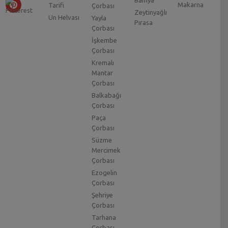
Bamya
Makarna
Tarifi
Çorbası
Zeytinyağlı
Un Helvası
Yayla
Pırasa
Çorbası
İşkembe
Çorbası
Kremalı
Mantar
Çorbası
Balkabağı
Çorbası
Paça
Çorbası
Süzme
Mercimek
Çorbası
Ezogelin
Çorbası
Şehriye
Çorbası
Tarhana
Çorbası