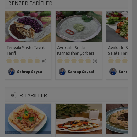
BENZER TARİFLER
Teriyaki Soslu Tavuk
Avokado Soslu
Avokado Soslu 
Tarifi
Karnabahar Çorbası
Salata Tarifi
Tarifi
(0)
(0)
Sahrap Soysal
Sahrap Soysal
Sahrap So
DİĞER TARİFLER