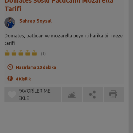
Domates Soslu Patlıcanlı Mozarella
Tarifi
Sahrap Soysal
Domates, patlıcan ve mozarella peynirli harika bir meze
tarifi
(1)
Hazırlama 20 dakika
4 Kişilik
FAVORİLERİME
EKLE