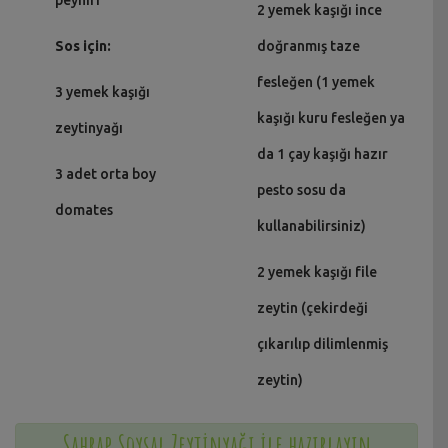
2 yemek kaşığı ince
Sos için:
doğranmış taze
fesleğen (1 yemek
3 yemek kaşığı
kaşığı kuru fesleğen ya
zeytinyağı
da 1 çay kaşığı hazır
3 adet orta boy
pesto sosu da
domates
kullanabilirsiniz)
2 yemek kaşığı file
zeytin (çekirdeği
çıkarılıp dilimlenmiş
zeytin)
Sahrap Soysal Zeytinyağı ile hazırlayın