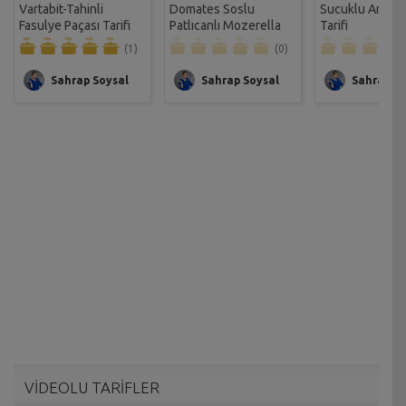
Vartabit-Tahinli
Domates Soslu
Sucuklu Antaly
Fasulye Paçası Tarifi
Patlıcanlı Mozerella
Tarifi
Tarifi
(1)
(0)
Sahrap Soysal
Sahrap Soysal
Sahrap So
VİDEOLU TARİFLER