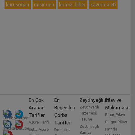
kurusoğan
mısır unu
kırmızı biber
kavurma eti
En Çok
En
Zeytinyağlılar
Pilav ve
Aranan
Beğenilen
Zeytinyağlı
Makarnalar
Taze Yeşil
Tarifler
Çorba
Pirinç Pilavı
Fasulye
Bulgur Pilavı
Aşure Tarifi
Tarifleri
Zeytinyağlı
Fırında
Sütlü Aşure
Domates
Bamya