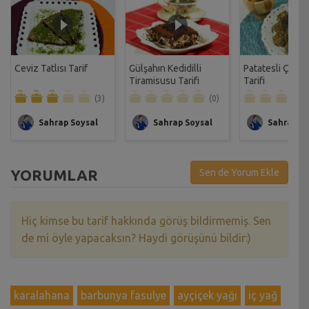
Ceviz Tatlısı Tarif
Gülşahın Kedidilli
Patatesli Çıtır 
Tiramisusu Tarifi
Tarifi
(3)
(0)
Sahrap Soysal
Sahrap Soysal
Sahrap So
YORUMLAR
Sen de Yorum Ekle
Hiç kimse bu tarif hakkında görüş bildirmemiş. Sen
de mi öyle yapacaksın? Haydi görüşünü bildir:)
karalahana
barbunya fasulye
ayçiçek yağı
iç yağ