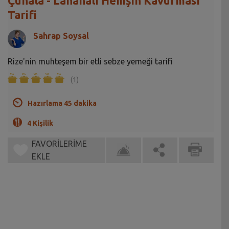
Çuhala - Lahanalı Hemşin Kavurması
Tarifi
Sahrap Soysal
Rize'nin muhteşem bir etli sebze yemeği tarifi
(1)
Hazırlama 45 dakika
4 Kişilik
FAVORİLERİME
EKLE