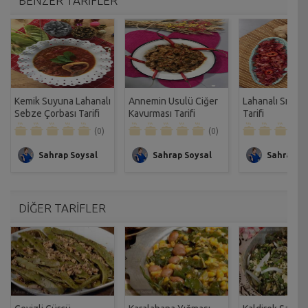
BENZER TARİFLER
Kemik Suyuna Lahanalı
Annemin Usulü Ciğer
Lahanalı Sıcak 
Sebze Çorbası Tarifi
Kavurması Tarifi
Tarifi
(0)
(0)
Sahrap Soysal
Sahrap Soysal
Sahrap So
DİĞER TARİFLER