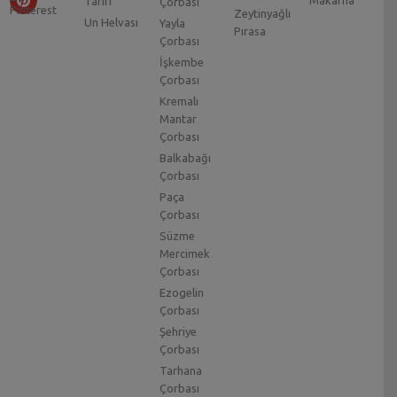
Makarna
Tarifi
Çorbası
Zeytinyağlı
Un Helvası
Yayla
Pırasa
Çorbası
İşkembe
Çorbası
Kremalı
Mantar
Çorbası
Balkabağı
Çorbası
Paça
Çorbası
Süzme
Mercimek
Çorbası
Ezogelin
Çorbası
Şehriye
Çorbası
Tarhana
Çorbası