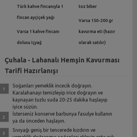
Türk kahve fincanıyla 1
toz biber
fincan ayçiçek yağı
Varsa 150-200 gr
Varsa 1 kahve fincanı
kavurma eti (hazır
dolusu içyağ
olarak satılır)
Çuhala - Lahanalı Hemşin Kavurması
Tarifi Hazırlanışı
Soğanları yemeklik incecik doğrayın.
Karalahanayı temizleyip irice doğrayın ve
kaynayan tuzlu suda 20-25 dakika haşlayıp
iyice süzün.
İsterseniz konserve barbunya fasulye kullanın
ya da önceden haşlayın.
Sıvıyağı geniş bir tencerede kızdırın ve
yemeklik doğranmış soğanları ekleyip orta ısılı