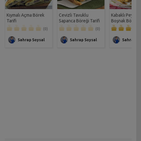
Kıymalı Açma Börek
Cevizli Tavuklu
Kabaklı Peynirli
Tarifi
Sapanca Böreği Tarifi
Boşnak Böreği T
(0)
(0)
Sahrap Soysal
Sahrap Soysal
Sahrap So