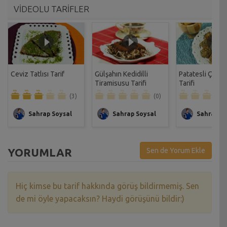
VİDEOLU TARİFLER
Ceviz Tatlısı Tarif
Gülşahın Kedidilli
Patatesli Çıtır 
Tiramisusu Tarifi
Tarifi
(3)
(0)
Sahrap Soysal
Sahrap Soysal
Sahrap So
YORUMLAR
Sen de Yorum Ekle
Hiç kimse bu tarif hakkında görüş bildirmemiş. Sen
de mi öyle yapacaksın? Haydi görüşünü bildir:)