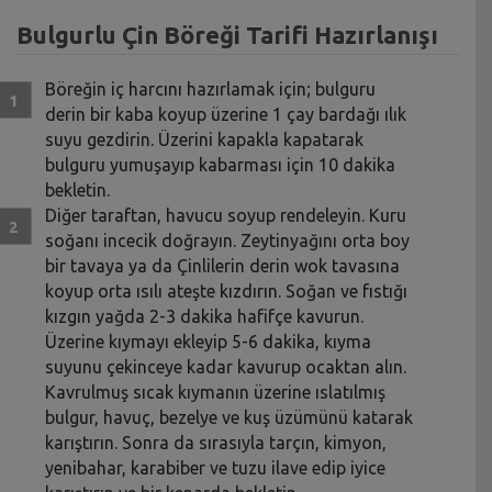
Bulgurlu Çin Böreği Tarifi Hazırlanışı
Böreğin iç harcını hazırlamak için; bulguru
derin bir kaba koyup üzerine 1 çay bardağı ılık
suyu gezdirin. Üzerini kapakla kapatarak
bulguru yumuşayıp kabarması için 10 dakika
bekletin.
Diğer taraftan, havucu soyup rendeleyin. Kuru
soğanı incecik doğrayın. Zeytinyağını orta boy
bir tavaya ya da Çinlilerin derin wok tavasına
koyup orta ısılı ateşte kızdırın. Soğan ve fıstığı
kızgın yağda 2-3 dakika hafifçe kavurun.
Üzerine kıymayı ekleyip 5-6 dakika, kıyma
suyunu çekinceye kadar kavurup ocaktan alın.
Kavrulmuş sıcak kıymanın üzerine ıslatılmış
bulgur, havuç, bezelye ve kuş üzümünü katarak
karıştırın. Sonra da sırasıyla tarçın, kimyon,
yenibahar, karabiber ve tuzu ilave edip iyice