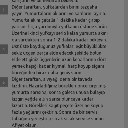
karıştırın ve bir kenarda bekletin.
Diğer taraftan, yufkalardan birini tezgaha
yayın. Yumurtaların aklarını ve sarılarını ayırın.
Yumurta akını çatalla 1 dakika kadar çırpıp
yarısını fırça yardımıyla yufkanın üstüne sürün.
Üzerine ikinci yufkayı serip kalan yumurta akını
da sürdükten sonra 1-2 dakika kadar bekleyin.
Üst üste koyduğunuz yufkaları eşit büyüklükte
sekiz üçgen parça elde edecek şekilde bölün.
Elde ettiğiniz üçgenlerin uzun kenarlarına dört
yemek kaşığı kadar kıymalı harç koyup sigara
böreğinden biraz daha geniş sarın.
Diğer taraftan, sıvıyağı derin bir tavada
kızdırın. Hazırladığınız börekleri önce çırpılmış
yumurta sarısına, sonra galeta ununa bulayıp
kızgın yağda altın sarısı oluncaya kadar
kızartın. Börekleri kağıt peçete üzerine koyup
fazla yağlarını çektirin. Sonra da bir servis
tabağına yerleştirip sıcak sıcak servise sunun.
Afiyet olsun.