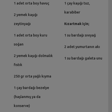
1 adet orta boy havuç
1 çay kaşığı tuz,
karabiber
2 yemek kaşığı
zeytinyağı
Kızartmak için;
1 adet orta boy kuru
1 su bardağı sıvıyağ
soğan
2 adet yumurtanın akı
2 yemek kaşığı dolmalık
1 su bardağı galeta unu
fıstık
250 gr orta yağlı kıyma
1 çay bardağı bezelye
(haşlanmış ya da
konserve)