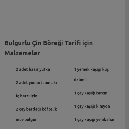
Bulgurlu Çin Böreği Tarifi için
Malzemeler
2 adet hazır yufka
1 yemek kaşığı kuş
üzümü
2 adet yumurtanın akı
1 çay kaşığı tarçın
İç harcı için;
1 çay kaşığı kimyon
2 çay bardağı köftelik
ince bulgur
1 çay kaşığı yenibahar