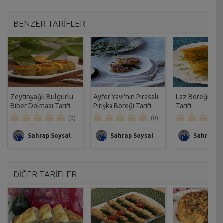
BENZER TARİFLER
Zeytinyağlı Bulgurlu
Ayfer Yavi'nin Pırasalı
Laz Böreği-Kre
Biber Dolması Tarifi
Pırışka Böreği Tarifi
Tarifi
(0)
(0)
Sahrap Soysal
Sahrap Soysal
Sahrap So
DİĞER TARİFLER