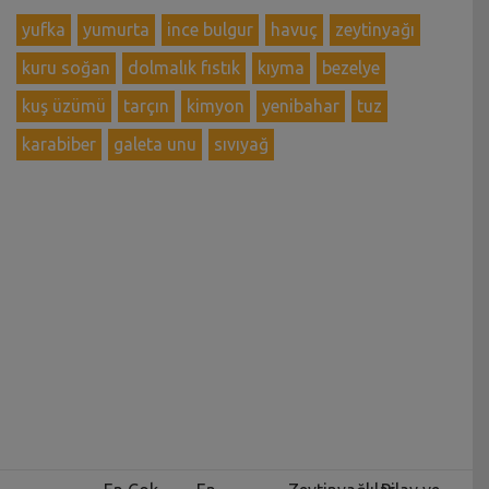
yufka
yumurta
ince bulgur
havuç
zeytinyağı
kuru soğan
dolmalık fıstık
kıyma
bezelye
kuş üzümü
tarçın
kimyon
yenibahar
tuz
karabiber
galeta unu
sıvıyağ