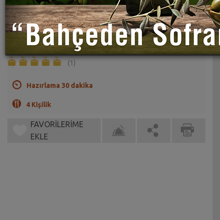
Bulgurlu Çin Böreği Tarifi
Sahrap Soysal
Bulgurlu ve kıymalı harika bir Çin Böreği Tarifi
(1)
Hazırlama 30 dakika
4 Kişilik
FAVORİLERİME
EKLE