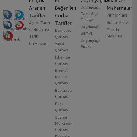
En Çok
En
Zeytinyağlılar
Pilav ve
Aranan
Beğenilen
Zeytinyağlı
Makarnalar
Taze Yeşil
Tarifler
Çorba
Pirinç Pilavı
Fasulye
Bulgur Pilavı
Aşure Tarifi
Tarifleri
Zeytinyağlı
Fırında
Sütlü Aşure
Domates
Bamya
Makarna
Tarifi
Çorbası
Zeytinyağlı
Un Helvası
Yayla
Pırasa
Çorbası
İşkembe
Çorbası
Kremalı
Mantar
Çorbası
Balkabağı
Çorbası
Paça
Çorbası
Süzme
Mercimek
Çorbası
Ezogelin