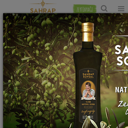
ZEYTİNYAĞI
Ana Sayfa
Hamur İşi Tarifleri
Börek Tarifleri