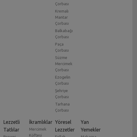
Çorbası
Kremalı
Mantar
Çorbası
Balkabağı
Çorbası
Paça
Çorbası
Süzme
Mercimek
Çorbası
Ezogelin
Çorbası
Şehriye
Çorbası
Tarhana
Çorbası
Lezzetli
İkramlıklar
Yöresel
Yan
Tatlılar
Mercimek
Lezzetler
Yemekler
Köftesi
Browni
Fellah
Makarna