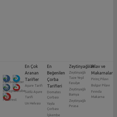
En Çok
En
Zeytinyağlılar
Pilav ve
Aranan
Beğenilen
Zeytinyağlı
Makarnalar
Taze Yeşil
Tarifler
Çorba
Pirinç Pilavı
Fasulye
Bulgur Pilavı
Aşure Tarifi
Tarifleri
Zeytinyağlı
Fırında
Sütlü Aşure
Domates
Bamya
Makarna
Tarifi
Çorbası
Zeytinyağlı
Un Helvası
Yayla
Pırasa
Çorbası
İşkembe