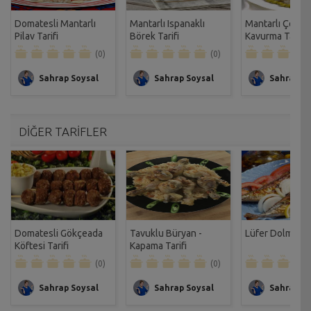
Domatesli Mantarlı
Mantarlı Ispanaklı
Mantarlı Çoban
Pilav Tarifi
Börek Tarifi
Kavurma Tarifi
(0)
(0)
Sahrap Soysal
Sahrap Soysal
Sahrap So
DİĞER TARİFLER
Domatesli Gökçeada
Tavuklu Büryan -
Lüfer Dolması T
Köftesi Tarifi
Kapama Tarifi
(0)
(0)
Sahrap Soysal
Sahrap Soysal
Sahrap So