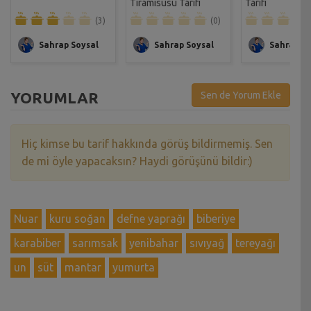
Tiramisusu Tarifi
Tarifi
(3)
(0)
Sahrap Soysal
Sahrap Soysal
Sahrap So
YORUMLAR
Sen de Yorum Ekle
Hiç kimse bu tarif hakkında görüş bildirmemiş. Sen
de mi öyle yapacaksın? Haydi görüşünü bildir:)
Nuar
kuru soğan
defne yaprağı
biberiye
karabiber
sarımsak
yenibahar
sıvıyağ
tereyağı
un
süt
mantar
yumurta