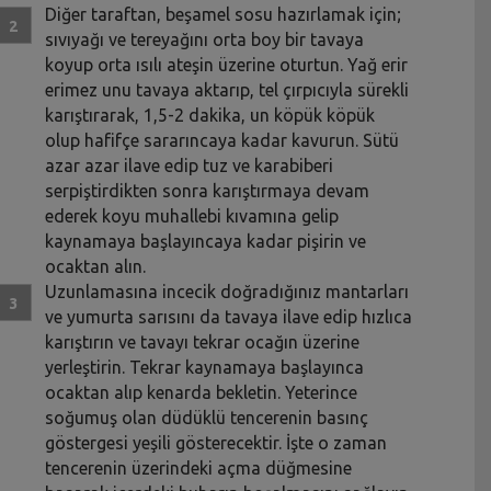
Diğer taraftan, beşamel sosu hazırlamak için;
sıvıyağı ve tereyağını orta boy bir tavaya
koyup orta ısılı ateşin üzerine oturtun. Yağ erir
erimez unu tavaya aktarıp, tel çırpıcıyla sürekli
karıştırarak, 1,5-2 dakika, un köpük köpük
olup hafifçe sararıncaya kadar kavurun. Sütü
azar azar ilave edip tuz ve karabiberi
serpiştirdikten sonra karıştırmaya devam
ederek koyu muhallebi kıvamına gelip
kaynamaya başlayıncaya kadar pişirin ve
ocaktan alın.
Uzunlamasına incecik doğradığınız mantarları
ve yumurta sarısını da tavaya ilave edip hızlıca
karıştırın ve tavayı tekrar ocağın üzerine
yerleştirin. Tekrar kaynamaya başlayınca
ocaktan alıp kenarda bekletin. Yeterince
soğumuş olan düdüklü tencerenin basınç
göstergesi yeşili gösterecektir. İşte o zaman
tencerenin üzerindeki açma düğmesine