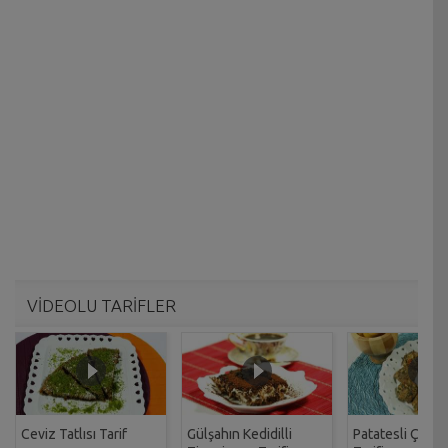
VİDEOLU TARİFLER
Ceviz Tatlısı Tarif
Gülşahın Kedidilli
Patatesli Çıtır 