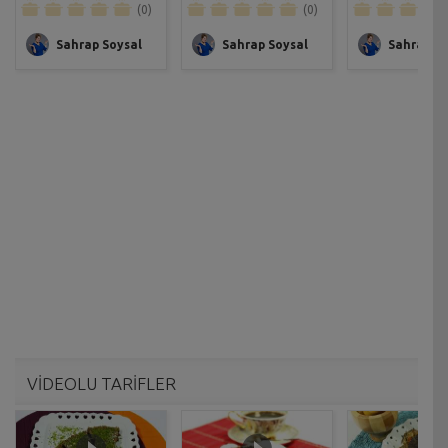
(0)
(0)
Sahrap Soysal
Sahrap Soysal
Sahrap So
VİDEOLU TARİFLER