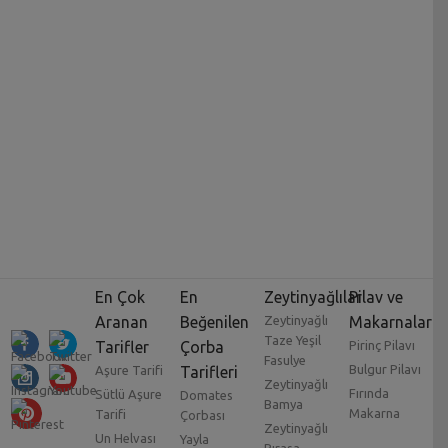
En Çok
En
Zeytinyağlılar
Pilav ve
Aranan
Beğenilen
Zeytinyağlı
Makarnalar
Taze Yeşil
Tarifler
Çorba
Pirinç Pilavı
Fasulye
Bulgur Pilavı
Aşure Tarifi
Tarifleri
Zeytinyağlı
Fırında
Sütlü Aşure
Domates
Bamya
Makarna
Tarifi
Çorbası
Zeytinyağlı
Un Helvası
Yayla