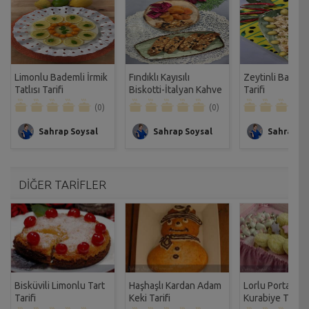
Limonlu Bademli İrmik
Fındıklı Kayısılı
Zeytinli Bademl
Tatlısı Tarifi
Biskotti-İtalyan Kahve
Tarifi
Kurabiyesi Tarifi
(0)
(0)
Sahrap Soysal
Sahrap Soysal
Sahrap So
DİĞER TARİFLER
Bisküvili Limonlu Tart
Haşhaşlı Kardan Adam
Lorlu Portakallı
Tarifi
Keki Tarifi
Kurabiye Tarifi