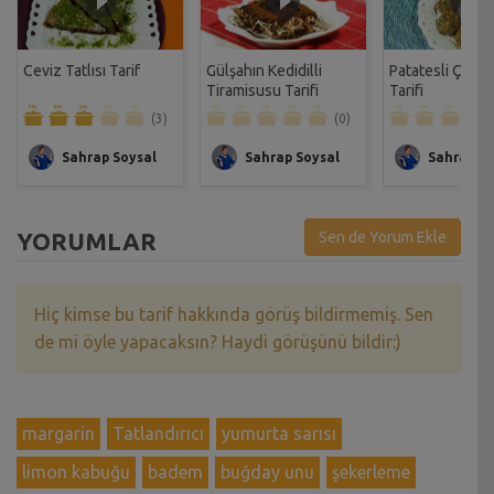
Ceviz Tatlısı Tarif
Gülşahın Kedidilli
Patatesli Çıtır 
Tiramisusu Tarifi
Tarifi
(3)
(0)
Sahrap Soysal
Sahrap Soysal
Sahrap So
YORUMLAR
Sen de Yorum Ekle
Hiç kimse bu tarif hakkında görüş bildirmemiş. Sen
de mi öyle yapacaksın? Haydi görüşünü bildir:)
margarin
Tatlandırıcı
yumurta sarısı
limon kabuğu
badem
buğday unu
şekerleme