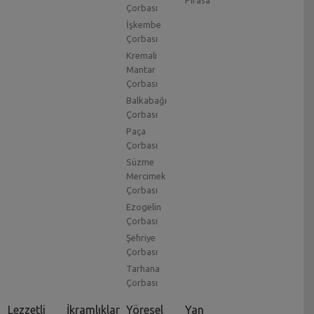
Pırasa
Çorbası
İşkembe
Çorbası
Kremalı
Mantar
Çorbası
Balkabağı
Çorbası
Paça
Çorbası
Süzme
Mercimek
Çorbası
Ezogelin
Çorbası
Şehriye
Çorbası
Tarhana
Çorbası
Lezzetli
İkramlıklar
Yöresel
Yan