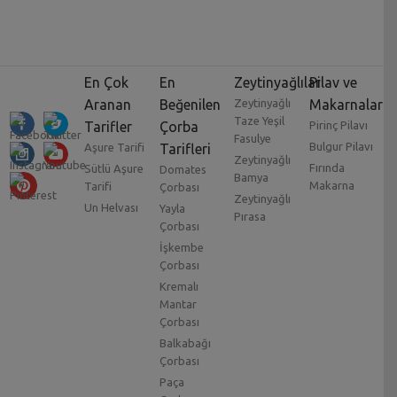
En Çok
En
Zeytinyağlılar
Pilav ve
Aranan
Beğenilen
Zeytinyağlı
Makarnalar
Taze Yeşil
Tarifler
Çorba
Pirinç Pilavı
Fasulye
Bulgur Pilavı
Aşure Tarifi
Tarifleri
Zeytinyağlı
Fırında
Sütlü Aşure
Domates
Bamya
Makarna
Tarifi
Çorbası
Zeytinyağlı
Un Helvası
Yayla
Pırasa
Çorbası
İşkembe
Çorbası
Kremalı
Mantar
Çorbası
Balkabağı
Çorbası
Paça