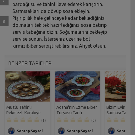
bardağı su ve tahini ilave ederek karıştırın.
Sarmısakları da dövüp sosa ekleyin.
Pişirip ılık hale gelinceye kadar beklediğiniz
dolmaları tek tek hazırladığınız sosa batırıp
servis tabağına dizin. Soğumalarını bekleyip
servise sunun. İsterseniz üzerine bol
kırmızıbiber serpiştirebilirsiniz. Afiyet olsun.
BENZER TARİFLER
Muzlu Tahinli
Adana'nın Ezme Biber
Bizim Evin Etli
Pekmezli Kurabiye
Turşusu Tarifi
Sarması Tarifi
Tarifi
(1)
(0)
Sahrap Soysal
Sahrap Soysal
Sahrap So