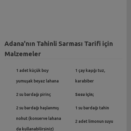
Adana'nın Tahinli Sarması Tarifi için
Malzemeler
1 adet küçük boy
1 çay kaşığı tuz,
yumuşak beyaz lahana
karabiber
2 su bardağı pirinç
Sosu için;
2 su bardağı haşlanmış
1 su bardağı tahin
nohut (konserve lahana
2 adet limonun suyu
da kullanabilirsiniz)