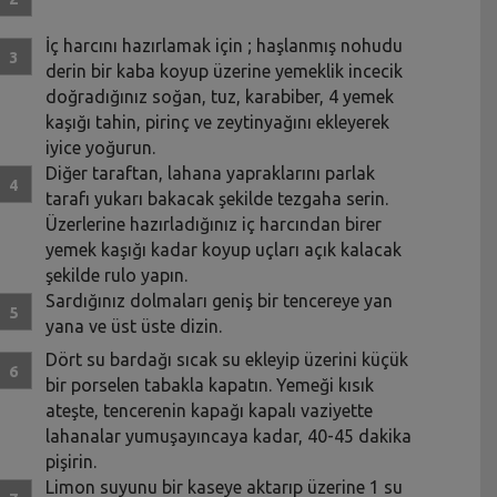
İç harcını hazırlamak için ; haşlanmış nohudu
derin bir kaba koyup üzerine yemeklik incecik
doğradığınız soğan, tuz, karabiber, 4 yemek
kaşığı tahin, pirinç ve zeytinyağını ekleyerek
iyice yoğurun.
Diğer taraftan, lahana yapraklarını parlak
tarafı yukarı bakacak şekilde tezgaha serin.
Üzerlerine hazırladığınız iç harcından birer
yemek kaşığı kadar koyup uçları açık kalacak
şekilde rulo yapın.
Sardığınız dolmaları geniş bir tencereye yan
yana ve üst üste dizin.
Dört su bardağı sıcak su ekleyip üzerini küçük
bir porselen tabakla kapatın. Yemeği kısık
ateşte, tencerenin kapağı kapalı vaziyette
lahanalar yumuşayıncaya kadar, 40-45 dakika
pişirin.
Limon suyunu bir kaseye aktarıp üzerine 1 su