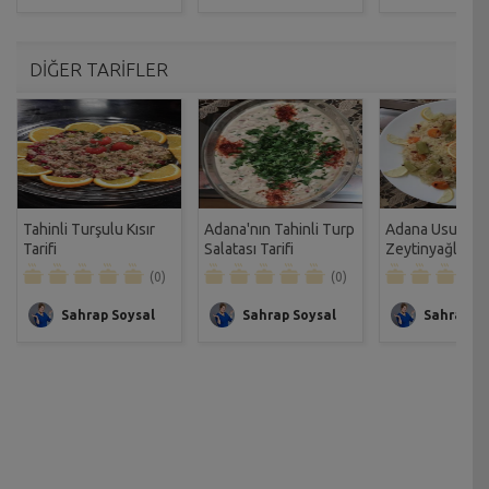
DİĞER TARİFLER
Tahinli Turşulu Kısır
Adana'nın Tahinli Turp
Adana Usulü
Tarifi
Salatası Tarifi
Zeytinyağlı Pır
Tarifi
(0)
(0)
Sahrap Soysal
Sahrap Soysal
Sahrap So