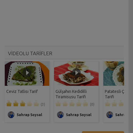
VİDEOLU TARİFLER
Ceviz Tatlısı Tarif
Gülşahın Kedidilli
Patatesli Çıtır 
Tiramisusu Tarifi
Tarifi
(3)
(0)
Sahrap Soysal
Sahrap Soysal
Sahrap So