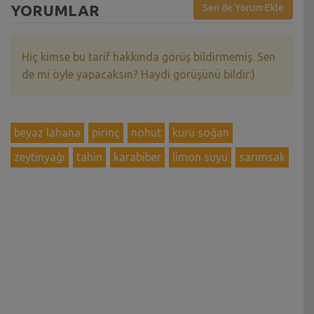
YORUMLAR
Sen de Yorum Ekle
Hiç kimse bu tarif hakkında görüş bildirmemiş. Sen
de mi öyle yapacaksın? Haydi görüşünü bildir:)
beyaz lahana
pirinç
nohut
kuru soğan
zeytinyağı
tahin
karabiber
limon suyu
sarımsak