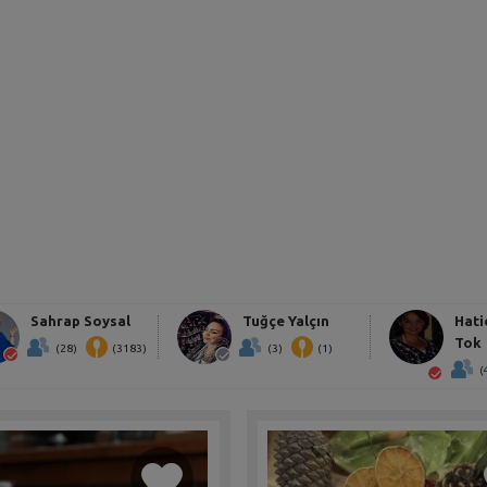
Sahrap Soysal
Tuğçe Yalçın
Hati
Tok
(28)
(3183)
(3)
(1)
(