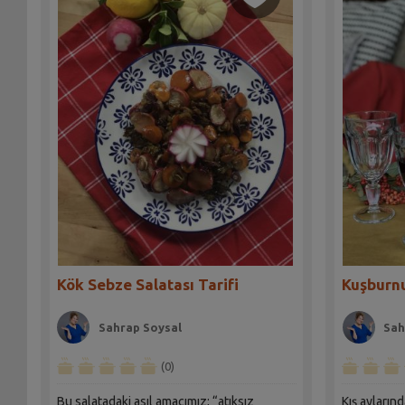
Kök Sebze Salatası Tarifi
Kuşburnu
Sahrap Soysal
Sah
(0)
Bu salatadaki asıl amacımız; “atıksız
Kış ayların