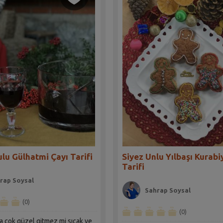
lu Gülhatmi Çayı Tarifi
Siyez Unlu Yılbaşı Kurabi
Tarifi
rap Soysal
Sahrap Soysal
(0)
(0)
da çok güzel gitmez mi sıcak ve