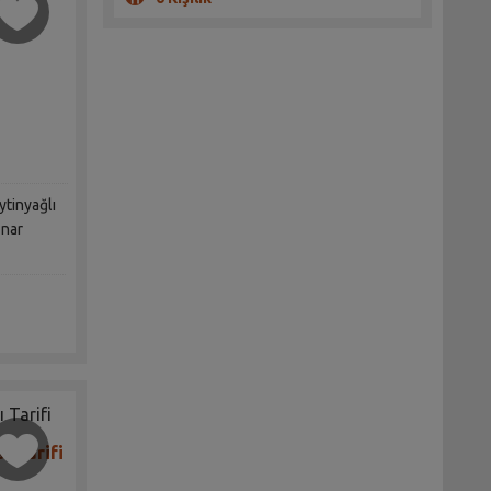
ytinyağlı
 nar
ı Tarifi