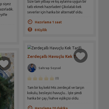
Size tam yılbaşı ve kış aylarına uygun bir
ip siyez
tatlı ekmek hazırladım! Çikolatalı kek
hazırladık.
severler için harika bir alternatif oldu.
eyifle
Hazırlama 1 saat
8 Kişilik
Zerdeçallı Havuçlu Kek Tarifi
Sahrap Soysal
(0)
Tam bir kış keki! Mis zerdeçal ve tarçın
kokulu, besleyici havuçlu... İşte şimdi
harika bir çay / kahve eşlikçisi oldu.
Hazırlama 20 dakika