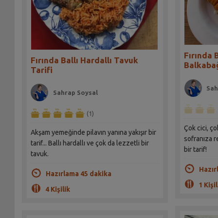
Fırında 
Fırında Ballı Hardallı Tavuk
Balkabağ
Tarifi
Sah
Sahrap Soysal
(1)
Çok cici, ço
Akşam yemeğinde pilavın yanına yakışır bir
sofranıza re
tarif... Ballı hardallı ve çok da lezzetli bir
bir tarif!
tavuk.
Hazır
Hazırlama 45 dakika
1 Kişil
4 Kişilik