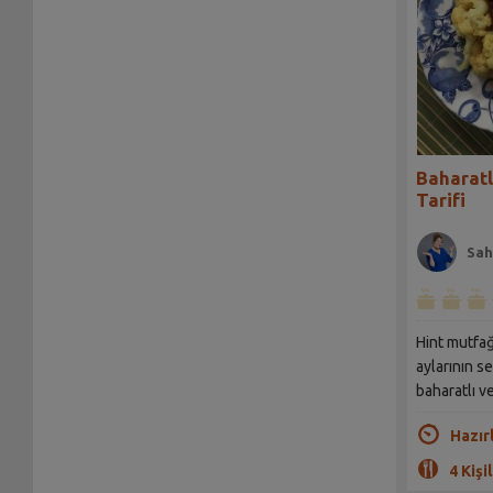
Baharatl
Tarifi
Sah
Hint mutfağı
aylarının s
baharatlı ve
Hazır
4 Kişil