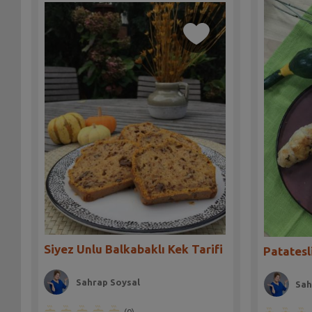
Siyez Unlu Balkabaklı Kek Tarifi
Patatesl
Sahrap Soysal
Sah