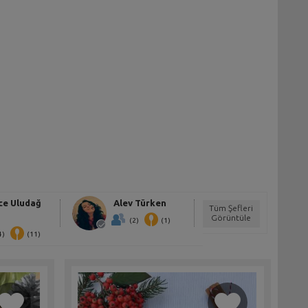
ce Uludağ
Alev Türken
Tüm Şefleri
Görüntüle
(2)
(1)
4)
(11)