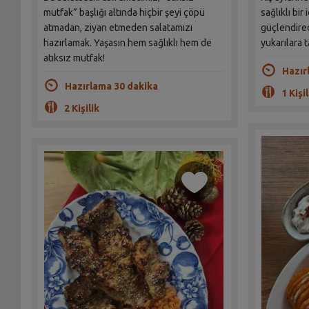
mutfak” başlığı altında hiçbir şeyi çöpü
sağlıklı bir
atmadan, ziyan etmeden salatamızı
güçlendirec
hazırlamak. Yaşasın hem sağlıklı hem de
yukarılara t
atıksız mutfak!
Hazır
Hazırlama 30 dakika
1 Kişil
2 Kişilik