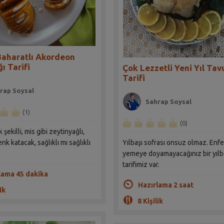
Baharatlı Akordeon
ı Tarifi
Çok Lezzetli Yeni Yıl Ta
Tarifi
rap Soysal
Sahrap Soysal
(1)
(0)
k şekilli, mis gibi zeytinyağlı,
nk katacak, sağlıklı mı sağlıklı
Yılbaşı sofrası onsuz olmaz. Enfe
yemeye doyamayacağınız bir yılb
tarifimiz var.
lama 45 dakika
Hazırlama 2 saat
ik
8 Kişilik