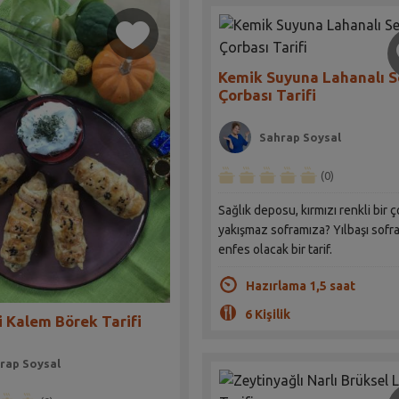
Kemik Suyuna Lahanalı 
Çorbası Tarifi
Sahrap Soysal
(0)
Sağlık deposu, kırmızı renkli bir 
yakışmaz soframıza? Yılbaşı sofr
enfes olacak bir tarif.
Hazırlama 1,5 saat
6 Kişilik
i Kalem Börek Tarifi
rap Soysal