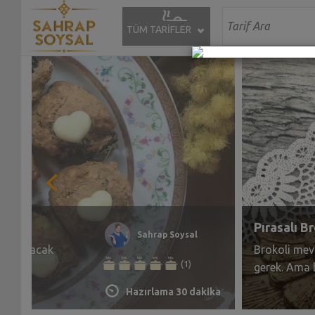
TÜM TARİFLER
 Tarifi
Muzlu Tahi
Sahrap Soysal
r... hepsi
Şekersiz, ya
(0)
bir tarifim 
Bakalım siz
Hazırlama 45 dakika