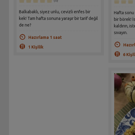
(0)
Balkabaklı, siyez unlu, cevizli enfes bir
Hafta sonu 
kek! Tam hafta sonuna yaraşır bir tarif değil
bir börek! 
de ne?
kaldırın, is
sıvayın.
Hazırlama 1 saat
Hazır
1 Kişilik
6 Kişil