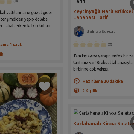
(0)
Zeytinyağlı Narlı Brüksel
kahvaltılarına ne güzel gider
Lahanası Tarifi
İster şimdiden yapıp dolaba
ter sabah erken kalkıp kolları
Sahrap Soysal
lama 1 saat
(0)
ik
Tam kış ayına yaraşır, enfes bir ze
tarifimiz var! Brüksel lahanasıyla,
birbirine çok yakıştı.
Hazırlama 30 dakika
2 Kişilik
Karlahanalı Kinoa Salatas