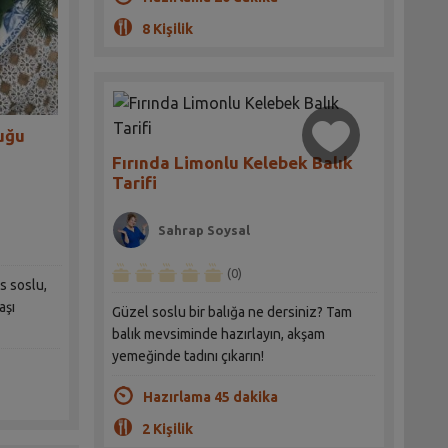
8 Kişilik
vuğu
Fırında Limonlu Kelebek Balık
Tarifi
Sahrap Soysal
(0)
s soslu,
aşı
Güzel soslu bir balığa ne dersiniz? Tam
balık mevsiminde hazırlayın, akşam
yemeğinde tadını çıkarın!
Hazırlama 45 dakika
2 Kişilik