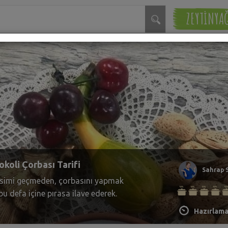
ZEYTİNYA
nli Pekmezli Kurabiye Tarifi
Sahrap 
ğsız, tam da çayın yanına eşlikçi olacak
var. Valla ben yemelere doyamadım.
 beğenecek misiniz?
Hazırlama