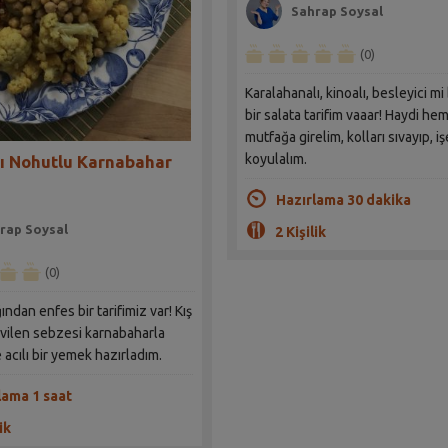
Sahrap Soysal
(0)
Karalahanalı, kinoalı, besleyici mi
bir salata tarifim vaaar! Haydi he
mutfağa girelim, kolları sıvayıp, iş
koyulalım.
ı Nohutlu Karnabahar
Hazırlama 30 dakika
rap Soysal
2 Kişilik
(0)
ndan enfes bir tarifimiz var! Kış
evilen sebzesi karnabaharla
 acılı bir yemek hazırladım.
lama 1 saat
ik