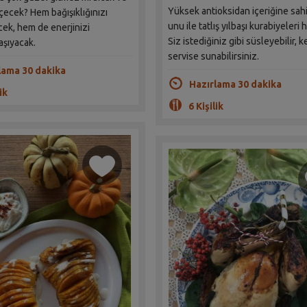
Yüksek antioksidan içeriğine sah
 içecek? Hem bağışıklığınızı
unu ile tatlış yılbaşı kurabiyeleri 
ek, hem de enerjinizi
Siz istediğiniz gibi süsleyebilir, k
aşıyacak.
servise sunabilirsiniz.
lama 30 dakika
Hazırlama 30 dakika
ik
6 Kişilik