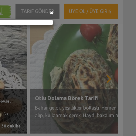
ĞI
Close
TARİF GÖNDER
ÜYE OL / ÜYE GİRİŞİ
×
Pırasalı Brokoli Çorbası Tarifi
Soysal
Brokoli mevsimi geçmeden, çorbasını yapmak
(1)
gerek. Ama bu defa içine pırasa ilave ederek.
 30 dakika