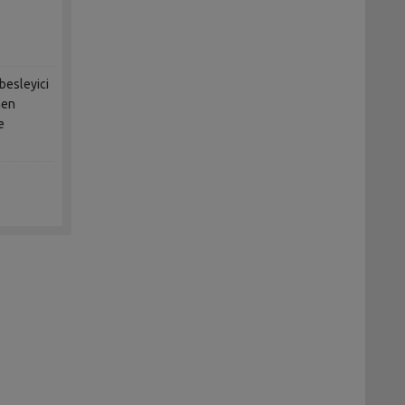
 besleyici
men
e