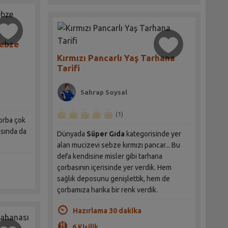
Sebze
Kırmızı Pancarlı Yaş Tarhana
Tarifi
Sahrap Soysal
(1)
çorba çok
asında da
Dünyada
Süper Gıda
kategorisinde yer
alan mucizevi sebze kırmızı pancar... Bu
defa kendisine misler gibi tarhana
çorbasının içerisinde yer verdik. Hem
sağlık deposunu genişlettik, hem de
çorbamıza harika bir renk verdik.
Hazırlama 30 dakika
6 Kişilik