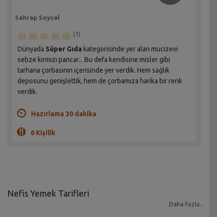
Sahrap Soysal
(1)
Dünyada
Süper Gıda
kategorisinde yer alan mucizevi
sebze kırmızı pancar... Bu defa kendisine misler gibi
tarhana çorbasının içerisinde yer verdik. Hem sağlık
deposunu genişlettik, hem de çorbamıza harika bir renk
verdik.
Hazırlama 30 dakika
6 Kişilik
Nefis Yemek Tarifleri
Daha Fazla..
Yemek tarifleri
yıllar geçtikçe zorunlu bir uğraş