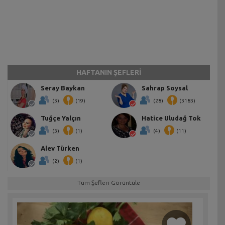
HAFTANIN ŞEFLERİ
Seray Baykan
Sahrap Soysal
(3)
(19)
(28)
(3183)
Tuğçe Yalçın
Hatice Uludağ Tok
(3)
(1)
(4)
(11)
Alev Türken
(2)
(1)
Tüm Şefleri Görüntüle