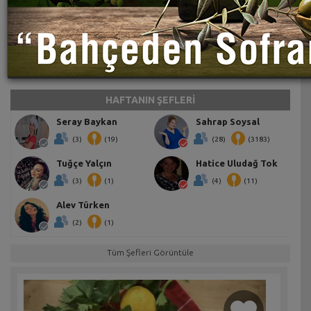
HAFTANIN ŞEFLERİ
Seray Baykan
Sahrap Soysal
(3)
(19)
(28)
(3183)
Tuğçe Yalçın
Hatice Uludağ Tok
(3)
(1)
(4)
(11)
Alev Türken
(2)
(1)
Tüm Şefleri Görüntüle