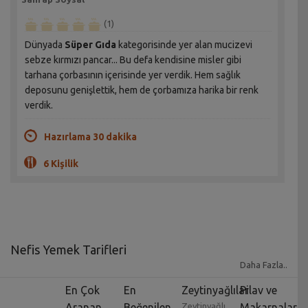
(1)
Dünyada
Süper Gıda
kategorisinde yer alan mucizevi
sebze kırmızı pancar... Bu defa kendisine misler gibi
tarhana çorbasının içerisinde yer verdik. Hem sağlık
deposunu genişlettik, hem de çorbamıza harika bir renk
verdik.
Hazırlama 30 dakika
6 Kişilik
Nefis Yemek Tarifleri
Daha Fazla..
Yemek tarifleri
yıllar geçtikçe zorunlu bir uğraş
En Çok
En
Zeytinyağlılar
Pilav ve
olmaktan çok uzaklaşmış, bir meslek dalı ve zevk işine
Aranan
Beğenilen
Zeytinyağlı
Makarnalar