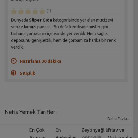
(1)
Dünyada
Süper Gıda
kategorisinde yer alan mucizevi
sebze kırmızı pancar... Bu defa kendisine misler gibi
tarhana çorbasının içerisinde yer verdik. Hem sağlık
deposunu genişlettik, hem de çorbamıza harika bir renk
verdik.
Hazırlama 30 dakika
6 Kişilik
Nefis Yemek Tarifleri
Daha Fazla..
Yemek tarifleri
yıllar geçtikçe zorunlu bir uğraş
En Çok
En
Zeytinyağlılar
Pilav ve
olmaktan çok uzaklaşmış, bir meslek dalı ve zevk işine
Aranan
Beğenilen
Zeytinyağlı
Makarnalar