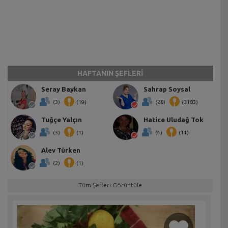
HAFTANIN ŞEFLERİ
Seray Baykan
Sahrap Soysal
(3)
(19)
(28)
(3183)
Tuğçe Yalçın
Hatice Uludağ Tok
(3)
(1)
(4)
(11)
Alev Türken
(2)
(1)
Tüm Şefleri Görüntüle