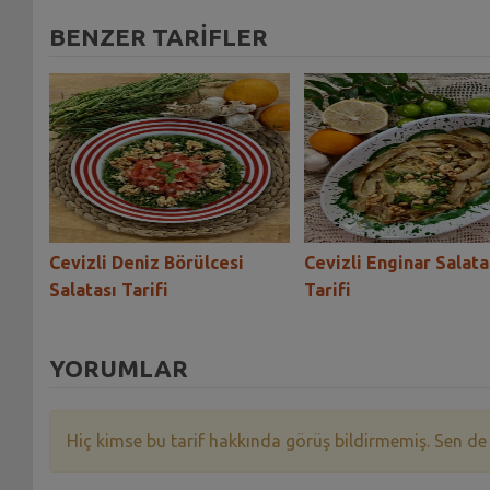
BENZER TARİFLER
ası
Cevizli Deniz Börülcesi
Cevizli Enginar Salata
Salatası Tarifi
Tarifi
YORUMLAR
Hiç kimse bu tarif hakkında görüş bildirmemiş. Sen de