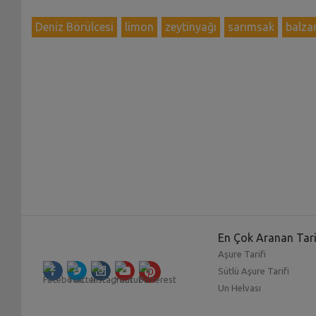
Deniz Börülcesi
limon
zeytinyağı
sarımsak
balza
En Çok Aranan Tari
Aşure Tarifi
Sütlü Aşure Tarifi
Un Helvası