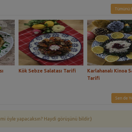
Tümünü G
sı
Kök Sebze Salatası Tarifi
Karlahanalı Kinoa S
Tarifi
Sen de Y
 mi öyle yapacaksın? Haydi görüşünü bildir:)