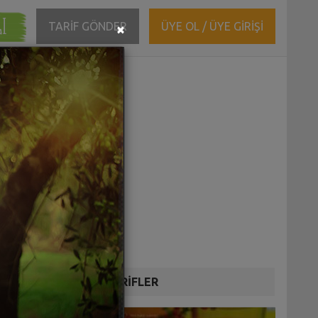
ĞI
Close
TARİF GÖNDER
ÜYE OL / ÜYE GİRİŞİ
×
DİĞER TARİFLER