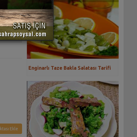
 YAZDIR
Enginarlı Taze Bakla Salatası Tarifi
ktası Ekle