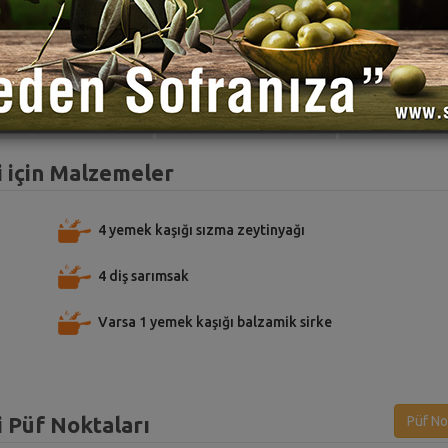
TARİFE PUAN VER
TARİFİ PAYLAŞ
TARİFİ
i için Malzemeler
4 yemek kaşığı sızma zeytinyağı
4 diş sarımsak
Varsa 1 yemek kaşığı balzamik sirke
i Püf Noktaları
Püf No