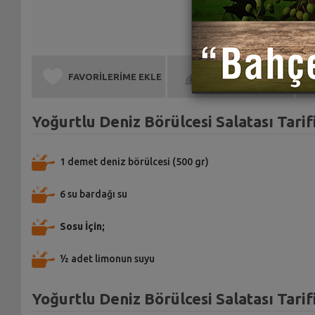
FAVORİLERİME EKLE
BEN DE YAPTIM
Yoğurtlu Deniz Börülcesi Salatası Tarif
1 demet deniz börülcesi (500 gr)
6 su bardağı su
Sosu İçin;
½ adet limonun suyu
Yoğurtlu Deniz Börülcesi Salatası Tarif