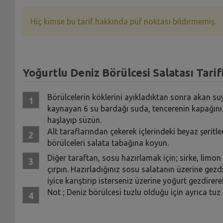
Hiç kimse bu tarif hakkında püf noktası bildirmemiş.
Yoğurtlu Deniz Börülcesi Salatası Tarifi
Börülcelerin köklerini ayıkladıktan sonra akan suy
kaynayan 6 su bardağı suda, tencerenin kapağın
haşlayıp süzün.
Alt taraflarından çekerek içlerindeki beyaz şeritleri
börülceleri salata tabağına koyun.
Diğer taraftan, sosu hazırlamak için; sirke, limo
çırpın. Hazırladığınız sosu salatanın üzerine gezdi
iyice karıştırıp isterseniz üzerine yoğurt gezdirer
Not ; Deniz börülcesi tuzlu olduğu için ayrıca tu