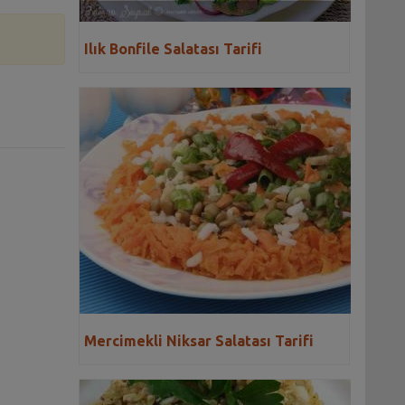
Ilık Bonfile Salatası Tarifi
Mercimekli Niksar Salatası Tarifi