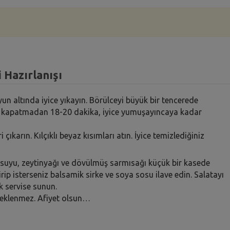
 Hazırlanışı
un altında iyice yıkayın. Börülceyi büyük bir tencerede
ı kapatmadan 18-20 dakika, iyice yumuşayıncaya kadar
 çıkarın. Kılçıklı beyaz kısımları atın. İyice temizlediğiniz
n suyu, zeytinyağı ve dövülmüş sarmısağı küçük bir kasede
rip isterseniz balsamik sirke ve soya sosu ilave edin. Salatayı
ek servise sunun.
z eklenmez. Afiyet olsun…