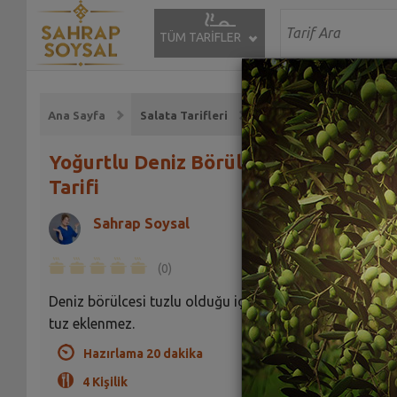
TÜM TARİFLER
Ana Sayfa
Salata Tarifleri
Yoğurtlu Deniz Börülcesi Salatası
Tarifi
Sahrap Soysal
(0)
Deniz börülcesi tuzlu olduğu için bu yemeğe ayrıca
tuz eklenmez.
Hazırlama 20 dakika
4 Kişilik