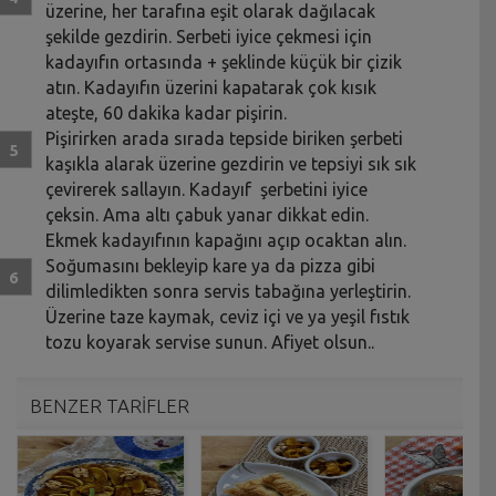
üzerine, her tarafına eşit olarak dağılacak
şekilde gezdirin. Serbeti iyice çekmesi için
kadayıfın ortasında + şeklinde küçük bir çizik
atın. Kadayıfın üzerini kapatarak çok kısık
ateşte, 60 dakika kadar pişirin.
Pişirirken arada sırada tepside biriken şerbeti
kaşıkla alarak üzerine gezdirin ve tepsiyi sık sık
çevirerek sallayın. Kadayıf şerbetini iyice
çeksin. Ama altı çabuk yanar dikkat edin.
Ekmek kadayıfının kapağını açıp ocaktan alın.
Soğumasını bekleyip kare ya da pizza gibi
dilimledikten sonra servis tabağına yerleştirin.
Üzerine taze kaymak, ceviz içi ve ya yeşil fıstık
tozu koyarak servise sunun. Afiyet olsun..
BENZER TARİFLER