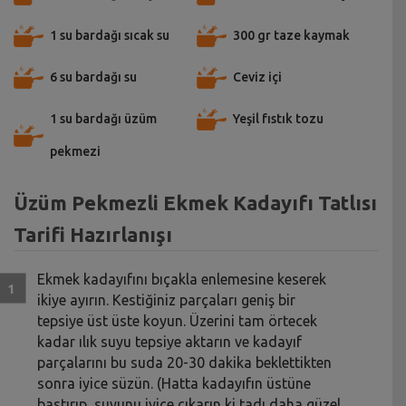
1 su bardağı sıcak su
300 gr taze kaymak
6 su bardağı su
Ceviz içi
1 su bardağı üzüm
Yeşil fıstık tozu
pekmezi
Üzüm Pekmezli Ekmek Kadayıfı Tatlısı
Tarifi Hazırlanışı
Ekmek kadayıfını bıçakla enlemesine keserek
ikiye ayırın. Kestiğiniz parçaları geniş bir
tepsiye üst üste koyun. Üzerini tam örtecek
kadar ılık suyu tepsiye aktarın ve kadayıf
parçalarını bu suda 20-30 dakika beklettikten
sonra iyice süzün. (Hatta kadayıfın üstüne
bastırıp, suyunu iyice çıkarın ki tadı daha güzel