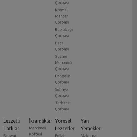
Çorbası
Kremalı
Mantar
Çorbası
Balkabağı
Çorbası
Paça
Çorbası
Süzme
Mercimek
Çorbası
Ezogelin
Çorbası
Şehriye
Çorbası
Tarhana
Çorbası
Lezzetli
İkramlıklar
Yöresel
Yan
Tatlılar
Mercimek
Lezzetler
Yemekler
Köftesi
Browni
Fellah
Makarna