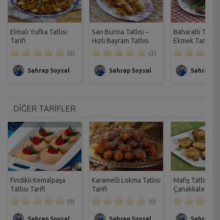
Elmalı Yufka Tatlısı
Sarı Burma Tatlısı –
Baharatlı Tomb
Tarifi
Hızlı Bayram Tatlısı
Ekmek Tarifi
Tarifi
(0)
(3)
Sahrap Soysal
Sahrap Soysal
Sahrap So
DİĞER TARİFLER
Fındıklı Kemalpaşa
Karamelli Lokma Tatlısı
Mafiş Tatlısı-
Tatlısı Tarifi
Tarifi
Çanakkale Tarif
(0)
(0)
Sahrap Soysal
Sahrap Soysal
Sahrap So