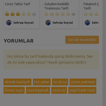
Ceviz Tatlısı Tarif
Gülşahın Kedidilli
Patatesli Çıtır 
Tiramisusu Tarifi
Tarifi
(3)
(0)
Sahrap Soysal
Sahrap Soysal
Sahrap So
YORUMLAR
Sen de Yorum Ekle
Hiç kimse bu tarif hakkında görüş bildirmemiş. Sen
de mi öyle yapacaksın? Haydi görüşünü bildir:)
ekmek kadayıfı
toz şeker
sıcak su
üzüm pekmezi
limon suyu
taze kaymak
ceviz içi
yeşil fıstık tozu