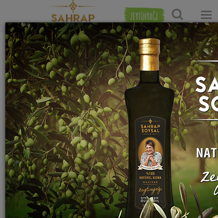
ZEYTİNYAĞI
Ana Sayfa
Tatlı Tarifleri
Şerbetli Tatlı Tarifleri
Video