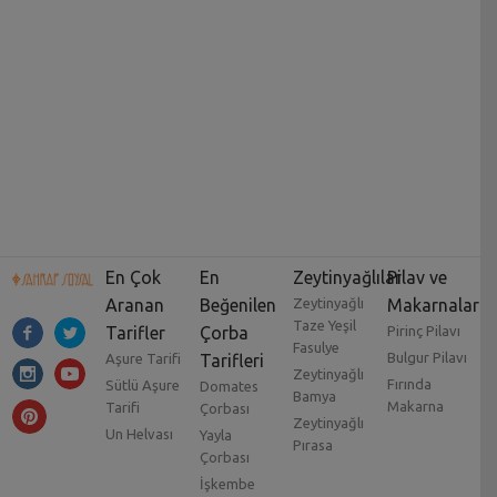
En Çok
En
Zeytinyağlılar
Pilav ve
Aranan
Beğenilen
Zeytinyağlı
Makarnalar
Taze Yeşil
Tarifler
Çorba
Pirinç Pilavı
Fasulye
Bulgur Pilavı
Aşure Tarifi
Tarifleri
Zeytinyağlı
Fırında
Sütlü Aşure
Domates
Bamya
Makarna
Tarifi
Çorbası
Zeytinyağlı
Un Helvası
Yayla
Pırasa
Çorbası
İşkembe