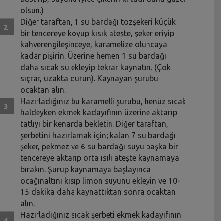
olsun.)
Diğer taraftan, 1 su bardağı tozşekeri küçük
bir tencereye koyup kısık ateşte, şeker eriyip
kahverengileşinceye, karamelize oluncaya
kadar pişirin. Üzerine hemen 1 su bardağı
daha sıcak su ekleyip tekrar kaynatın. (Çok
sıçrar, uzakta durun). Kaynayan şurubu
ocaktan alın.
Hazırladığınız bu karamelli şurubu, henüz sıcak
haldeyken ekmek kadayıfının üzerine aktarıp
tatlıyı bir kenarda bekletin. Diğer taraftan,
şerbetini hazırlamak için; kalan 7 su bardağı
şeker, pekmez ve 6 su bardağı suyu başka bir
tencereye aktarıp orta ısılı ateşte kaynamaya
bırakın. Şurup kaynamaya başlayınca
ocağınaltını kısıp limon suyunu ekleyin ve 10-
15 dakika daha kaynattıktan sonra ocaktan
alın.
Hazırladığınız sıcak şerbeti ekmek kadayıfının