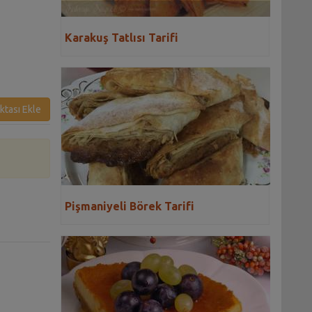
Karakuş Tatlısı Tarifi
ktası Ekle
Pişmaniyeli Börek Tarifi