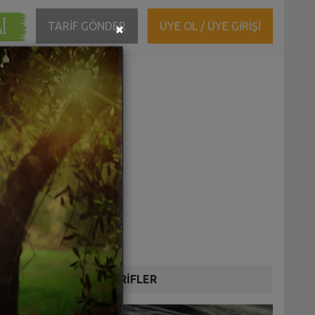
ĞI
Close
TARİF GÖNDER
ÜYE OL / ÜYE GİRİŞİ
×
DİĞER TARİFLER