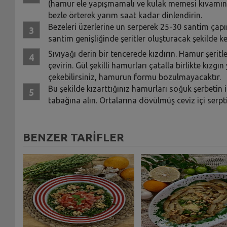
(hamur ele yapışmamalı ve kulak memesi kıvamında
bezle örterek yarım saat kadar dinlendirin.
Bezeleri üzerlerine un serperek 25-30 santim çapın
santim genişliğinde şeritler oluşturacak şekilde ke
Sıvıyağı derin bir tencerede kızdırın. Hamur şeritl
çevirin. Gül şekilli hamurları çatalla birlikte kız
çekebilirsiniz, hamurun formu bozulmayacaktır.
Bu şekilde kızarttığınız hamurları soğuk şerbetin i
tabağına alın. Ortalarına dövülmüş ceviz içi serp
BENZER TARİFLER