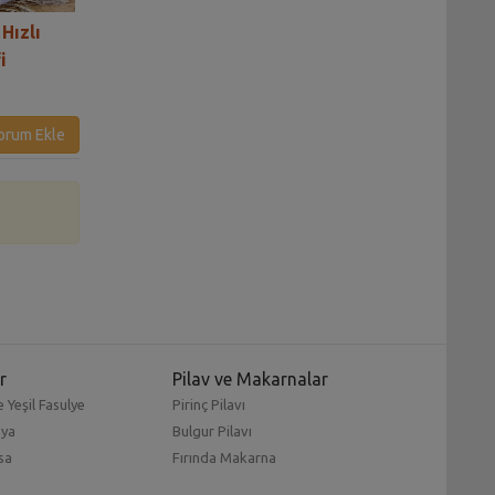
 Hızlı
Balkabaklı Cevizli Makarna
Nar Ekşili Cevizl
i
Tarifi
Salata Tarifi
orum Ekle
r
Pilav ve Makarnalar
 Yeşil Fasulye
Pirinç Pilavı
mya
Bulgur Pilavı
sa
Fırında Makarna