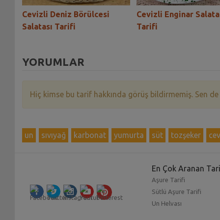
Cevizli Deniz Börülcesi
Cevizli Enginar Salata
Salatası Tarifi
Tarifi
YORUMLAR
Hiç kimse bu tarif hakkında görüş bildirmemiş. Sen de
un
sıvıyağ
karbonat
yumurta
süt
tozşeker
cev
En Çok Aranan Tari
Aşure Tarifi
Sütlü Aşure Tarifi
Un Helvası