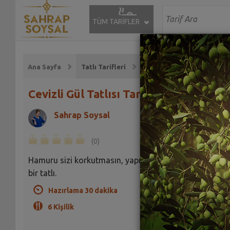
TÜM TARİFLER
Ana Sayfa
Tatlı Tarifleri
Cevizli Gül Tatlısı Tarifi
Sahrap Soysal
(0)
Hamuru sizi korkutmasın, yapımı son derece pratik
bir tatlı.
Hazırlama 30 dakika
6 Kişilik