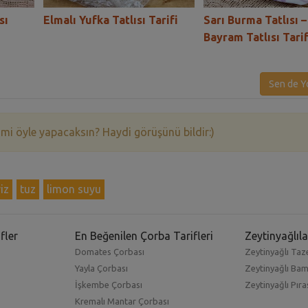
sı
Elmalı Yufka Tatlısı Tarifi
Sarı Burma Tatlısı –
Bayram Tatlısı Tarif
Sen de Y
 mi öyle yapacaksın? Haydi görüşünü bildir:)
iz
tuz
limon suyu
fler
En Beğenilen Çorba Tarifleri
Zeytinyağlıla
Domates Çorbası
Zeytinyağlı Taze
Yayla Çorbası
Zeytinyağlı Ba
İşkembe Çorbası
Zeytinyağlı Pıra
Kremalı Mantar Çorbası