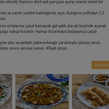
 olmalı) Hamuru dört eşit parçaya ayırıp üzerini nemli bir
da ve yarım santim kalınlığında açın. Açtığınız yufkaları 2,5
sin.
erini ortalarına çatal batırarak gül şekli alacak biçimde açarak
gın yağa sokup kızartın. Hamur kızarmaya başlayınca çatalı
çine atın ve şerbeti çekince kevgir yardımıyla çıkarıp servis
tikten sonra servise sunun. Afiyet olsun…
Tümünü G