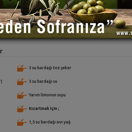
TARİFE PUAN VER
TARİFİ PAYLAŞ
TARİFİ
r
3 su bardağı toz şeker
r)
3 su bardağı su
Yarım limonun suyu
Kızartmak için ;
1,5 su bardağı sıvı yağ