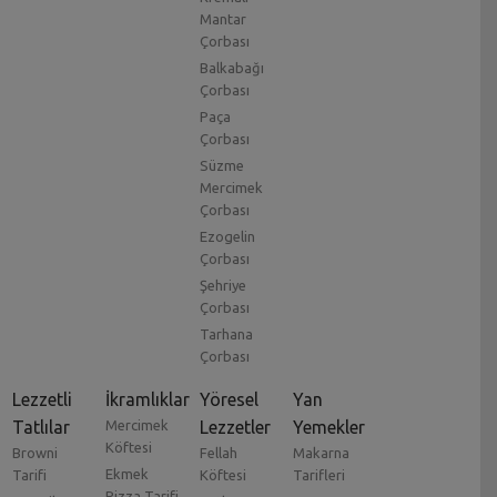
Mantar
Çorbası
Balkabağı
Çorbası
Paça
Çorbası
Süzme
Mercimek
Çorbası
Ezogelin
Çorbası
Şehriye
Çorbası
Tarhana
Çorbası
Lezzetli
İkramlıklar
Yöresel
Yan
Tatlılar
Mercimek
Lezzetler
Yemekler
Köftesi
Browni
Fellah
Makarna
Ekmek
Tarifi
Köftesi
Tarifleri
Pizza Tarifi