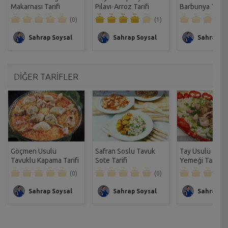
Makarnası Tarifi
Pilavı-Arroz Tarifi
Barbunya Tarifi
(0)
(1)
Sahrap Soysal
Sahrap Soysal
Sahrap So
DİĞER TARİFLER
Göçmen Usulü
Safran Soslu Tavuk
Tay Usulü Tavu
Tavuklu Kapama Tarifi
Sote Tarifi
Yemeği Tarifi
(0)
(0)
Sahrap Soysal
Sahrap Soysal
Sahrap So