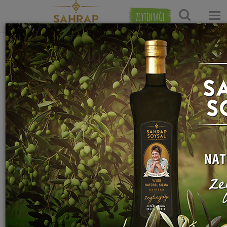
ZEYTİNYAĞI
Ana Sayfa
Et Yemekleri Tarifleri
Tavuk Yemekleri Tarif