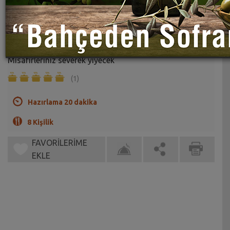
Tavuklu Enginarlı Ege Pilavı Tarifi
Sahrap Soysal
Ege usulü enginarlı ve tavuklu sağlıklı bir pilav tarifi.
Misafirleriniz severek yiyecek
(1)
Hazırlama 20 dakika
8 Kişilik
FAVORİLERİME
EKLE