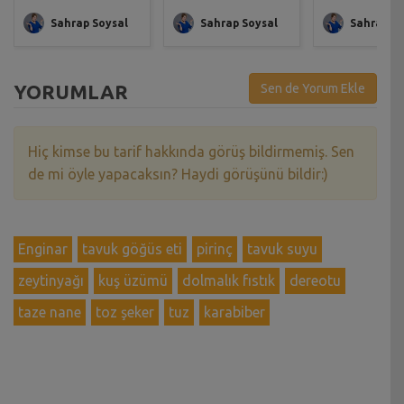
Sahrap Soysal
Sahrap Soysal
Sahrap So
YORUMLAR
Sen de Yorum Ekle
Hiç kimse bu tarif hakkında görüş bildirmemiş. Sen
de mi öyle yapacaksın? Haydi görüşünü bildir:)
Enginar
tavuk göğüs eti
pirinç
tavuk suyu
zeytinyağı
kuş üzümü
dolmalık fıstık
dereotu
taze nane
toz şeker
tuz
karabiber