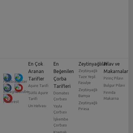
En Çok
En
Zeytinyağlılar
Pilav ve
Aranan
Beğenilen
Zeytinyağlı
Makarnalar
Taze Yeşil
Tarifler
Çorba
Pirinç Pilavı
Fasulye
Bulgur Pilavı
Aşure Tarifi
Tarifleri
Zeytinyağlı
Fırında
Sütlü Aşure
Domates
Bamya
Makarna
Tarifi
Çorbası
Zeytinyağlı
Un Helvası
Yayla
Pırasa
Çorbası
İşkembe
Çorbası
Kremalı