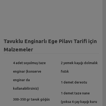
Tavuklu Enginarlı Ege Pilavı Tarifi için
Malzemeler
4 adet soyulmuş taze
2 yemek kaşığı dolmalık
enginar (konserve
fıstık
enginar da
1 demet dereotu
kullanabilirsiniz)
1 demet taze nane
300-350 gr tavuk göğüs
(yoksa 4 çay kaşığı kuru